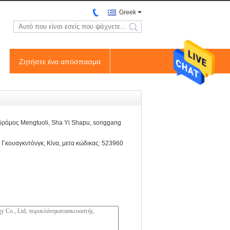
Greek
search
Ζητήστε ένα απόσπασμα
δρόμος Mengtuoli, Sha Yi Shapu, songgang
 Γκουαγκντόνγκ, Κίνα, μετα κώδικας: 523960