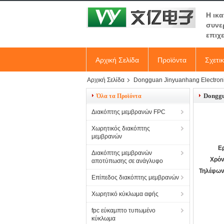
Η ικ
συνε
επιχ
Αρχική Σελίδα
Προϊόντα
Σχετι
Αρχική Σελίδα
Dongguan Jinyuanhang Electroni
Donggu
Όλα τα Προϊόντα
Διακόπτης μεμβρανών FPC
Χωρητικός διακόπτης
μεμβρανών
Ε
Διακόπτης μεμβρανών
Χρόν
αποτύπωσης σε ανάγλυφο
Τηλέφων
Επίπεδος διακόπτης μεμβρανών
Χωρητικό κύκλωμα αφής
fpc εύκαμπτο τυπωμένο
κύκλωμα