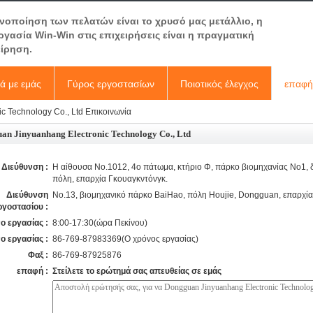
ανοποίηση των πελατών είναι το χρυσό μας μετάλλιο, η
ργασία Win-Win στις επιχειρήσεις είναι η πραγματική
είρηση.
κά με εμάς
Γύρος εργοστασίων
Ποιοτικός έλεγχος
επαφή
c Technology Co., Ltd Επικοινωνία
an Jinyuanhang Electronic Technology Co., Ltd
Διεύθυνση :
Η αίθουσα No.1012, 4ο πάτωμα, κτήριο Φ, πάρκο βιομηχανίας No1, 
πόλη, επαρχία Γκουαγκντόνγκ.
Διεύθυνση
No.13, βιομηχανικό πάρκο BaiHao, πόλη Houjie, Dongguan, επαρχία
ργοστασίου :
ο εργασίας :
8:00-17:30(ώρα Πεκίνου)
ο εργασίας :
86-769-87983369(Ο χρόνος εργασίας)
Φαξ :
86-769-87925876
επαφή :
Στείλετε το ερώτημά σας απευθείας σε εμάς