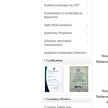
Ευκίνητο κύκλωμα της PET
Συγκολλήστε το συνδετήρα με
θερμότητα
Αφής θόλοι μετάλλων
Διακόπτης Polydome
Σιλικόνης καουτσούκ
Πληκτρολόγιο
μεμβράνη επικάλυψης διακόπτη
Τίτλ
Certifications
Τηλέφων
Τίτλ
Τηλέφων
Customers Reviews
Ο χρόνος Everty που