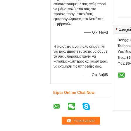
επικοινωνούμε με σας εγώ μπορεί
να μάθει πολύ από σας στο
προϊόν, πραγματικό ένας
εμπειρογνώμονας στο διακόπτη
μεμβρανών
Στοιχε
—— Ο κ. Floyd
Donggua
Technol
Η ποιότητα είναι πολύ σημαντική
για μας, είμαστε ευτυχείς να δούμε
Υπεύθυν
το σας μπορούμε πάντα να
Τηλ.::
86
κάνουμε καλύτερος και καλύτερος,
Φαξ:
86
να εκτιμήσει τις υπηρεσίες σας.
—— Ο κ. Δαβίδ
Είμαι Online Chat Now