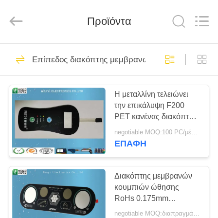
Jinyuanhang
Electronic
Technology
Προϊόντα
Co.,
Ltd.
All
Rights
Reserved.
ΣΠΊΤΙ
31
Επίπεδος διακόπτης μεμβρανών
Διακόπτης
ΠΡΟΪΌΝΤΑ
μεμβρανών FPC
Η μεταλλίνη τελειώνει
την επικάλυψη F200
ΠΕΡΊΠΟΥ
PET κανένας διακόπτης
ΕΜΕΊΣ
μεμβρανών
negotiable MOQ:100 PC/μέρος
αποτύπωσης σε
ΕΠΑΦΉ
ανάγλυφο επίπεδος
17
ΓΎΡΟΣ
Χωρητικός
ΕΡΓΟΣΤΑΣΊΩΝ
Διακόπτης μεμβρανών
κουμπιών ώθησης
διακόπτης
RoHs 0.175mm
ΠΟΙΟΤΙΚΌΣ
επίδραση άμμου
μεμβρανών
negotiable MOQ:διαπραγμάτευση