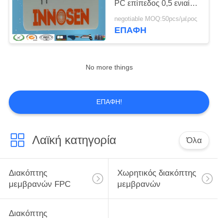
PC επίπεδος 0,5 ενιαίο
17
δευτερεύον FPC
negotiable MOQ:50pcs/μέρος
Σιλικόνης
κύκλωμα ΚΚ πίσσα
ΕΠΑΦΉ
καουτσούκ
Πληκτρολόγιο
No more things
ΕΠΑΦΉ!
14
μεμβράνη
Λαϊκή κατηγορία
Όλα
επικάλυψης
διακόπτη
Διακόπτης
Χωρητικός διακόπτης
μεμβρανών FPC
μεμβρανών
Διακόπτης