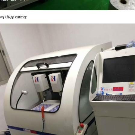
έιζερ cutitng: