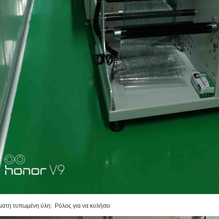
η τυπωμένη ύλη: Ρόλος για να κυλήσει