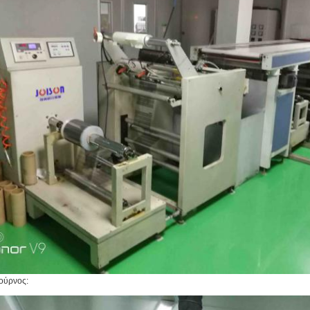
ούρνος: