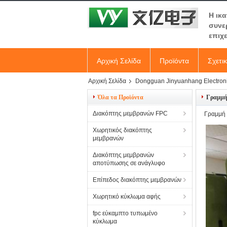
Η ικ
συνε
επιχ
Αρχική Σελίδα
Προϊόντα
Σχετι
Αρχική Σελίδα
Dongguan Jinyuanhang Electroni
Όλα τα Προϊόντα
Γραμμή
Διακόπτης μεμβρανών FPC
Γραμμή 
Χωρητικός διακόπτης
μεμβρανών
Διακόπτης μεμβρανών
αποτύπωσης σε ανάγλυφο
Επίπεδος διακόπτης μεμβρανών
Χωρητικό κύκλωμα αφής
fpc εύκαμπτο τυπωμένο
κύκλωμα