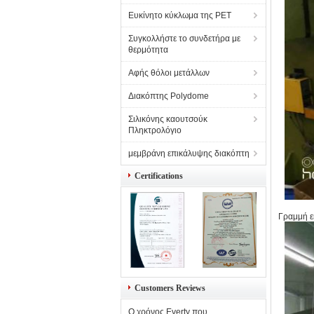
Ευκίνητο κύκλωμα της PET
Συγκολλήστε το συνδετήρα με
θερμότητα
Αφής θόλοι μετάλλων
Διακόπτης Polydome
Σιλικόνης καουτσούκ
Πληκτρολόγιο
μεμβράνη επικάλυψης διακόπτη
Certifications
Γραμμή 
Customers Reviews
Ο χρόνος Everty που