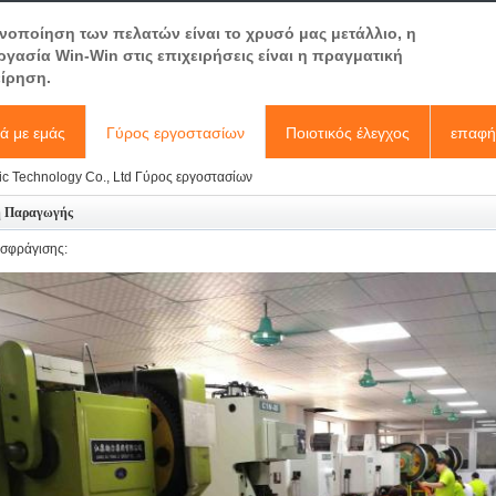
ανοποίηση των πελατών είναι το χρυσό μας μετάλλιο, η
ργασία Win-Win στις επιχειρήσεις είναι η πραγματική
είρηση.
κά με εμάς
Γύρος εργοστασίων
Ποιοτικός έλεγχος
επαφή
c Technology Co., Ltd Γύρος εργοστασίων
 Παραγωγής
σφράγισης: