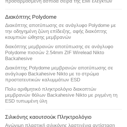
προσαρμοσμένη ασπίδα σειρά της EMI ελεγκτών
Διακόπτης Polydome
Διακόπτης αποτύπωσης σε ανάγλυφο Polydome με
την οδηγημένη ζώνη επίδειξης, αφής διακόπτης
κουμπιών ώθησης μεμβρανών
διακόπτης μεμβρανών αποτύπωσης σε ανάγλυφο
Polydome πισσών 2.54mm ZIF Wirelead Nikto
Backahesive
Διακόπτης Polydome μεμβρανών αποτύπωσης σε
ανάγλυφο Backahesive Nikto με το στρώμα
προστατευτικών καλυμμάτων ESD
Πολυ αριθμητικό πληκτρολόγιο διακοπτών
μεμβρανών θόλων Backahesive Nikto με ριγμένη τη
ESD τυπωμένη ύλη
Σιλικόνης καουτσούκ Πληκτρολόγιο
Αγώγιμη πλαστική σιλικόνης λαστιχένια αντίσταση