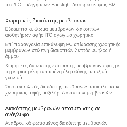
ΈΛΕΓΧΟΣ
του /LGF οδηγήσεων Backlight δευτερεύον φως SMT
ΜΑΣ
Χωρητικός διακόπτης μεμβρανών
ΕΛΆΤΕ
Εύκαμπτο κύκλωμα μεμβρανών διακοπτών
αισθητήρων αφής ITO αγώγιμο χωρητικό
ΣΕ
Επί παραγγελία επικάλυψη PC επίδρασης χωρητικής
ΕΠΑΦΉ
μεμβρανών στιλπνή διακοπτών λεπτός υψηλός ή
ΜΕ
άμμου
Χωρητικός διακόπτης επιτροπής μεμβρανών αφής με
τη μετριασμένη τυπωμένη ύλη οθόνης μεταξιού
ΖΗΤΉΣΤΕ
γυαλιού
ΈΝΑ
2mm ακρυλικός διακόπτης μεμβρανών επικαλύψεων
ΑΠΌΣΠΑΣΜΑ
χωρητικός, αφής μαξιλάρι διακοπτών μεμβρανών
Διακόπτης μεμβρανών αποτύπωσης σε
SITEMAP
ανάγλυφο
Αναδρομικά φωτισμένος διακόπτης μεμβρανών