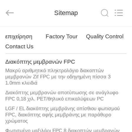
Jinyuanhang
Electronic
Technology
Sitemap
Co.,
Ltd.
All
Rights
Reserved.
ΣΠΊΤΙ
επιχείρηση
Factory Tour
Quality Control
Contact Us
ΠΡΟΪΌΝΤΑ
Διακόπτης μεμβρανών FPC
ΠΕΡΊΠΟΥ
Μακρύ αριθμητικό πληκτρολόγιο διακοπτών
ΕΜΕΊΣ
μεμβρανών Zif FPC με την οδηγημένη πίσσα 3
1.0mm κλειδιά
Διακόπτης μεμβρανών αποτύπωσης σε ανάγλυφο
ΓΎΡΟΣ
FPC 0,18 χιλ. PET/θηλυκό επικαλύψεων PC
ΕΡΓΟΣΤΑΣΊΩΝ
LGF / EL διακόπτης μεμβράνης οπίσθιου φωτισμού
FPC, διακόπτης αφής μεμβράνης με παράθυρο
χρώματος
ΠΟΙΟΤΙΚΌΣ
Φωτισμένο μαξιλάρι FPC 8 διακοπτών μεμβρανών