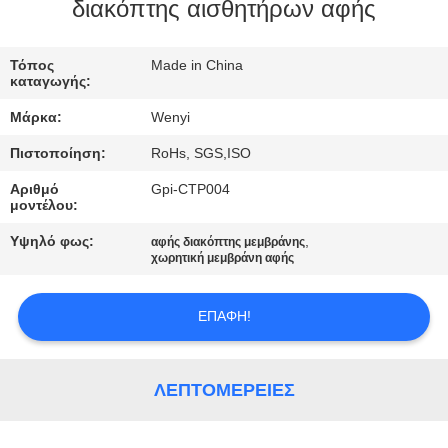
ΈΛΕΓΧΟΣ
διακόπτης αισθητήρων αφής
ΜΑΣ
Τόπος
Made in China
καταγωγής:
ΕΛΆΤΕ
Μάρκα:
Wenyi
ΣΕ
Πιστοποίηση:
RoHs, SGS,ISO
ΕΠΑΦΉ
Αριθμό
Gpi-CTP004
ΜΕ
μοντέλου:
Υψηλό φως:
,
αφής διακόπτης μεμβράνης
ΖΗΤΉΣΤΕ
χωρητική μεμβράνη αφής
ΈΝΑ
ΕΠΑΦΉ!
ΑΠΌΣΠΑΣΜΑ
SITEMAP
ΛΕΠΤΟΜΈΡΕΙΕΣ