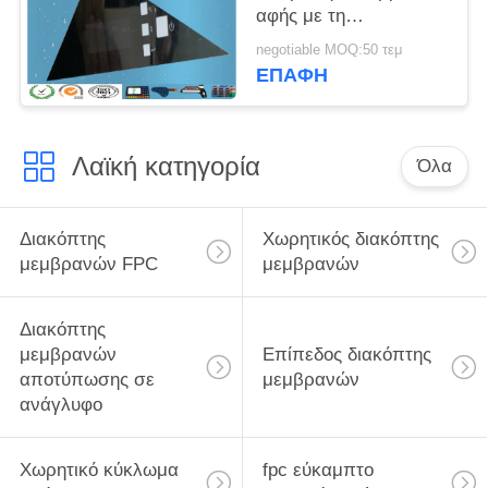
αφής με τη
μετριασμένη
negotiable MOQ:50 τεμ
τυπωμένη ύλη οθόνης
ΕΠΑΦΉ
μεταξιού γυαλιού
Λαϊκή κατηγορία
Όλα
Διακόπτης
Χωρητικός διακόπτης
μεμβρανών FPC
μεμβρανών
Διακόπτης
μεμβρανών
Επίπεδος διακόπτης
αποτύπωσης σε
μεμβρανών
ανάγλυφο
Χωρητικό κύκλωμα
fpc εύκαμπτο