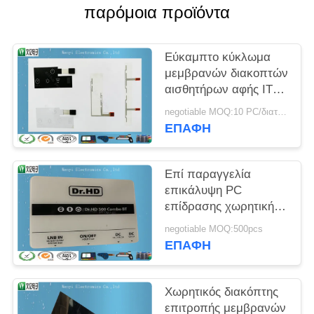
PRIVACY
παρόμοια προϊόντα
POLICY
Εύκαμπτο κύκλωμα
μεμβρανών διακοπτών
αισθητήρων αφής ITO
αγώγιμο χωρητικό
negotiable MOQ:10 PC/διαταγή
ΕΠΑΦΉ
Επί παραγγελία
επικάλυψη PC
επίδρασης χωρητικής
μεμβρανών στιλπνή
negotiable MOQ:500pcs
διακοπτών λεπτός
ΕΠΑΦΉ
υψηλός ή άμμου
Χωρητικός διακόπτης
επιτροπής μεμβρανών