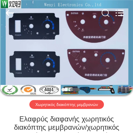
Jinyuanhang
Electronic
Technology
Co.,
Ltd.
All
Rights
Reserved.
ΣΠΊΤΙ
ΠΡΟΪΌΝΤΑ
ΠΕΡΊΠΟΥ
ΕΜΕΊΣ
ΓΎΡΟΣ
ΕΡΓΟΣΤΑΣΊΩΝ
Χωρητικός διακόπτης μεμβρανών
Ελαφρύς διαφανής χωρητικός
ΠΟΙΟΤΙΚΌΣ
διακόπτης μεμβρανών/χωρητικός