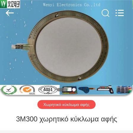
Jinyuanhang
Electronic
Technology
Co.,
Ltd.
All
Rights
Reserved.
ΣΠΊΤΙ
ΠΡΟΪΌΝΤΑ
ΠΕΡΊΠΟΥ
ΕΜΕΊΣ
ΓΎΡΟΣ
ΕΡΓΟΣΤΑΣΊΩΝ
Χωρητικό κύκλωμα αφής
3M300 χωρητικό κύκλωμα αφής
ΠΟΙΟΤΙΚΌΣ