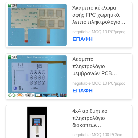
PRIVACY
Άκαμπτο κύκλωμα
POLICY
αφής FPC χωρητικό,
λεπτό πληκτρολόγιο
μεμβρανών PCB
negotiable MOQ:10 PC/μέρος
σύστασης V150
ΕΠΑΦΉ
Άκαμπτο
πληκτρολόγιο
μεμβρανών PCB
κυκλωμάτων FPC με
negotiable MOQ:10 PC/μέρος
τη λεπτή επικάλυψη
ΕΠΑΦΉ
σύστασης V150
4x4 αριθμητικό
πληκτρολόγιο
διακοπτών
μεμβρανών,
negotiable MOQ:100 PC/διαταγή