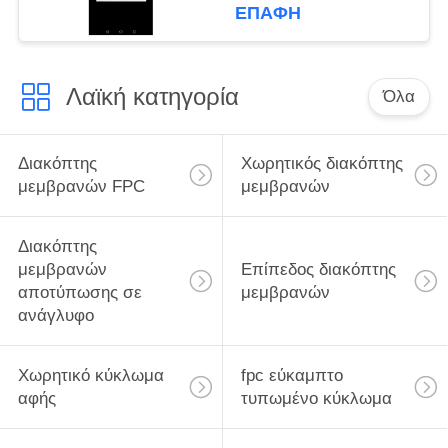
αριθμητικό
ΕΠΑΦΉ
πληκτρολόγιο μητρών
μεμβρανών θόλων
μετάλλων
Λαϊκή κατηγορία
Όλα
Διακόπτης
Χωρητικός διακόπτης
μεμβρανών FPC
μεμβρανών
Διακόπτης
μεμβρανών
Επίπεδος διακόπτης
αποτύπωσης σε
μεμβρανών
ανάγλυφο
Χωρητικό κύκλωμα
fpc εύκαμπτο
αφής
τυπωμένο κύκλωμα