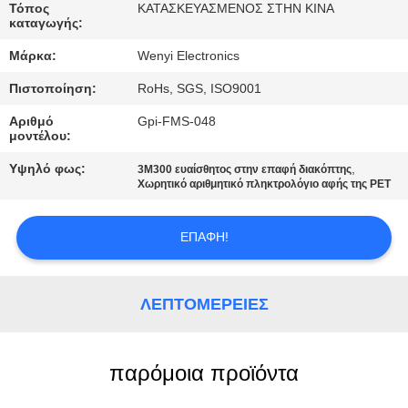
ΈΛΕΓΧΟΣ
Τόπος
ΚΑΤΑΣΚΕΥΑΣΜΕΝΟΣ ΣΤΗΝ ΚΙΝΑ
καταγωγής:
Μάρκα:
Wenyi Electronics
ΜΑΣ
ΕΛΆΤΕ
Πιστοποίηση:
RoHs, SGS, ISO9001
ΣΕ
Αριθμό
Gpi-FMS-048
μοντέλου:
ΕΠΑΦΉ
Υψηλό φως:
,
3M300 ευαίσθητος στην επαφή διακόπτης
ΜΕ
Χωρητικό αριθμητικό πληκτρολόγιο αφής της PET
ΖΗΤΉΣΤΕ
ΕΠΑΦΉ!
ΈΝΑ
ΑΠΌΣΠΑΣΜΑ
ΛΕΠΤΟΜΈΡΕΙΕΣ
SITEMAP
παρόμοια προϊόντα