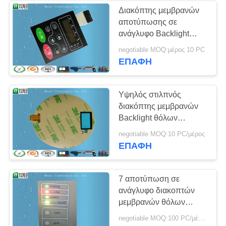
Διακόπτης μεμβρανών
αποτύπωσης σε
ανάγλυφο Backlight
0.18Mm θηλυκό
negotiable MOQ:μέρος 10 PC
επικαλύψεων PC της
ΕΠΑΦΉ
PET
Υψηλός στιλπνός
διακόπτης μεμβρανών
Backlight θόλων
μετάλλων Με Backplate
negotiable MOQ:10 PC/μέρος
αργιλίου
ΕΠΑΦΉ
7 αποτύπωση σε
ανάγλυφο διακοπτών
μεμβρανών θόλων
μετάλλων τυπωμένων
negotiable MOQ:100 PC/μέρος
υλών οθόνης μεταξιού