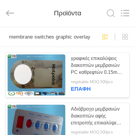
Jinyuanhang
Electronic
Technology
Προϊόντα
Co.,
Ltd.
All
Rights
Reserved.
ΣΠΊΤΙ
membrane switches graphic overlays
ΠΡΟΪΌΝΤΑ
γραφικές επικαλύψεις
διακοπτών μεμβρανών
ΠΕΡΊΠΟΥ
PC καθρεφτών 0.15mm
ΕΜΕΊΣ
με την ασημένια
negotiable MOQ:500pcs
τυπωμένη ύλη οθόνης
ΕΠΑΦΉ
μεταξιού επίδρασης
ΓΎΡΟΣ
ΕΡΓΟΣΤΑΣΊΩΝ
Αδιάβροχο μεμβρανών
διακοπτών αφής
επιτροπής επικαλύψεων
ΠΟΙΟΤΙΚΌΣ
κόκκινο μαξιλάρι
negotiable MOQ:500pcs