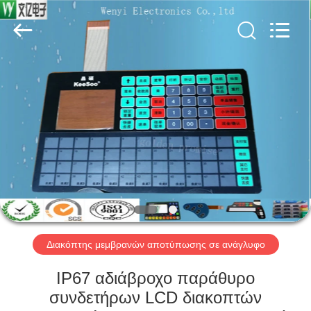
Jinyuanhang
Electronic
Technology
Co.,
Ltd.
All
Rights
Reserved.
ΣΠΊΤΙ
ΠΡΟΪΌΝΤΑ
ΠΕΡΊΠΟΥ
ΕΜΕΊΣ
ΓΎΡΟΣ
ΕΡΓΟΣΤΑΣΊΩΝ
Διακόπτης μεμβρανών αποτύπωσης σε ανάγλυφο
IP67 αδιάβροχο παράθυρο
ΠΟΙΟΤΙΚΌΣ
συνδετήρων LCD διακοπτών