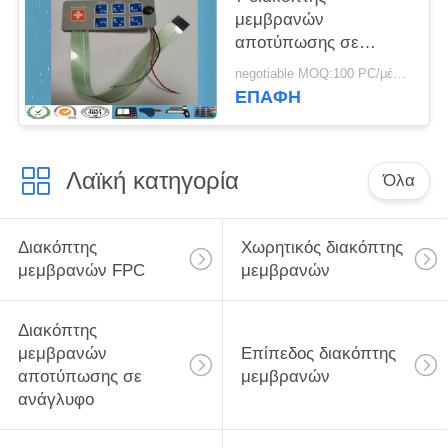
μεμβρανών
αποτύπωσης σε
ανάγλυφο τυπωμένων
negotiable MOQ:100 PC/μέρος
υλών οθόνης μεταξιού
ΕΠΑΦΉ
κλειδιών
Λαϊκή κατηγορία
Όλα
Διακόπτης
Χωρητικός διακόπτης
μεμβρανών FPC
μεμβρανών
Διακόπτης
μεμβρανών
Επίπεδος διακόπτης
αποτύπωσης σε
μεμβρανών
ανάγλυφο