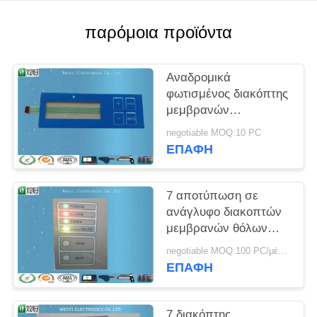
PRIVACY
POLICY
παρόμοια προϊόντα
Αναδρομικά
φωτισμένος διακόπτης
μεμβρανών
αποτύπωσης σε
negotiable MOQ:10 PC
ανάγλυφο FPC των
ΕΠΑΦΉ
δευτερευουσών
ελαφριών οδηγήσεων
με Polydome
7 αποτύπωση σε
ανάγλυφο διακοπτών
μεμβρανών θόλων
μετάλλων τυπωμένων
negotiable MOQ:100 PC/μέρος
υλών οθόνης μεταξιού
ΕΠΑΦΉ
κλειδιών
7 διακόπτης