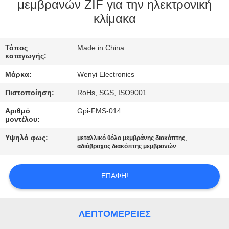
ΈΛΕΓΧΟΣ
μεμβρανών ZIF για την ηλεκτρονική
κλίμακα
ΜΑΣ
Τόπος
Made in China
ΕΛΆΤΕ
καταγωγής:
ΣΕ
Μάρκα:
Wenyi Electronics
ΕΠΑΦΉ
Πιστοποίηση:
RoHs, SGS, ISO9001
ΜΕ
Αριθμό
Gpi-FMS-014
μοντέλου:
ΖΗΤΉΣΤΕ
Υψηλό φως:
,
μεταλλικό θόλο μεμβράνης διακόπτης
αδιάβροχος διακόπτης μεμβρανών
ΈΝΑ
ΑΠΌΣΠΑΣΜΑ
ΕΠΑΦΉ!
SITEMAP
ΛΕΠΤΟΜΈΡΕΙΕΣ