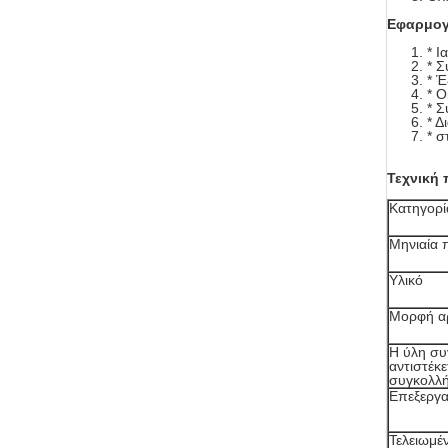
Εφαρμο
* Ι
* Σ
* 
* Ο
* 
* Δ
* σ
Τεχνική
Κατηγορί
Μηνιαία
Υλικό
Μορφή α
Η ύλη σ
αντιστέκ
συγκολλ
Επεξεργα
Τελειωμέ