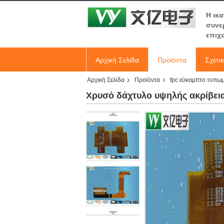
Η ικ
συνε
επιχ
Αρχική Σελίδα
Προϊόντα
Σχετι
Αρχική Σελίδα
Προϊόντα
fpc εύκαμπτο τυπω
Χρυσό δάχτυλο υψηλής ακρίβει