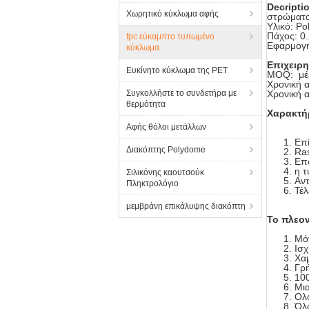
Decripti
Χωρητικό κύκλωμα αφής
στρώματ
Υλικό: Po
Πάχος: 0
fpc εύκαμπτο τυπωμένο
Εφαρμογή
κύκλωμα
Επιχειρη
Ευκίνητο κύκλωμα της PET
MOQ: μέ
Χρονική α
Συγκολλήστε το συνδετήρα με
Χρονική 
θερμότητα
Χαρακτή
Αφής θόλοι μετάλλων
Επ
Διακόπτης Polydome
Ras
Επο
η τ
Σιλικόνης καουτσούκ
Αντ
Πληκτρολόγιο
Τέλ
μεμβράνη επικάλυψης διακόπτη
Το πλεον
Μόν
Ισχ
Χαμ
Γρ
10
Μια
Ολό
Όλα