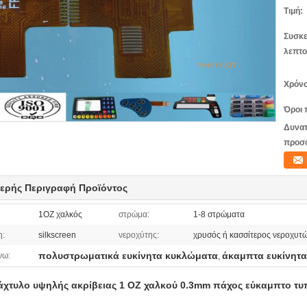
Τιμή:
Συσκε
λεπτο
Χρόνο
Όροι 
Δυνατ
προσ
ερής Περιγραφή Προϊόντος
1OZ χαλκός
στρώμα:
1-8 στρώματα
η:
silkscreen
νεροχύτης:
χρυσός ή κασσίτερος νεροχυτ
πολυστρωματικά ευκίνητα κυκλώματα
άκαμπτα ευκίνητ
νω:
,
άχτυλο υψηλής ακρίβειας 1 OZ χαλκού 0.3mm πάχος εύκαμπτο τ