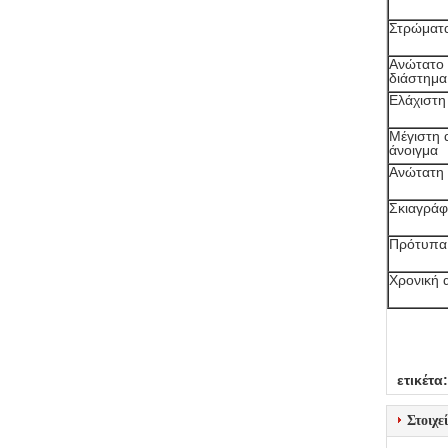
Στρώματ
Ανώτατο 
διάστημα
Ελάχιστη
Μέγιστη 
άνοιγμα
Ανώτατη
Σκιαγράφ
Πρότυπα
Χρονική 
ετικέτα:
Στοιχε