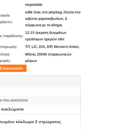
negotiable
κάθε ένας στο ploybag, έπειτα στο
υασία
κιβώτιο χαρτοκιβωτίων, ή
μέρειες:
σύμφωνα με το αίτημα.
12-15 έγκριση δειγμάτων
ς παράδοσης:
εργάσιμων ημερών afer
πληρωμής:
T/T, L/C, D/A, D/P, Western Union,
ότητα
Μήνας 20000 τετραγωνικών
φοράς:
μέτρων
Επικοινωνία
ών που καλύπτεται
α κυκλώματα
υπωμένο κύκλωμα 2 στρώματος