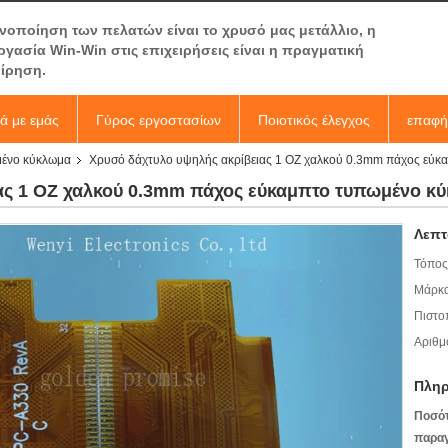
ανοποίηση των πελατών είναι το χρυσό μας μετάλλιο, η
ργασία Win-Win στις επιχειρήσεις είναι η πραγματική
είρηση.
κά με εμάς
Γύρος εργοστασίων
Ποιοτικός έλεγχος
επαφή
μένο κύκλωμα
Χρυσό δάχτυλο υψηλής ακρίβειας 1 OZ χαλκού 0.3mm πάχος εύκ
ας 1 OZ χαλκού 0.3mm πάχος εύκαμπτο τυπωμένο κ
Λεπτ
Τόπος
Μάρκα
Πιστο
Αριθμ
Πληρ
Ποσό
παραγ