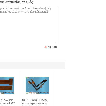
σας απευθείας σε εμάς
(
0
/ 3000)
 τυπωμένο
τα PCB όλα υψηλής
πισσών FPC
πυκνότητας πισσών