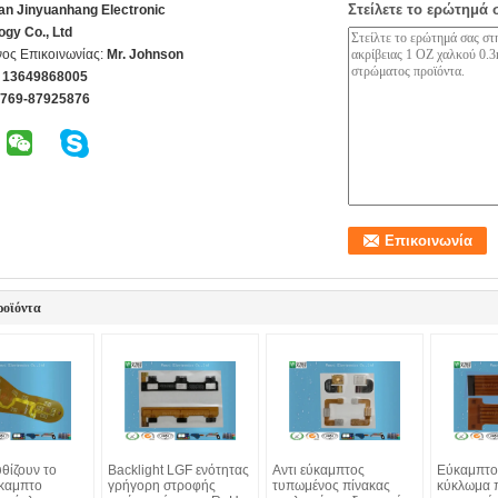
Στείλετε το ερώτημά 
n Jinyuanhang Electronic
ogy Co., Ltd
ος Επικοινωνίας:
Mr. Johnson
 13649868005
-769-87925876
ροϊόντα
θίζουν το
Backlight LGF ενότητας
Αντι εύκαμπτος
Εύκαμπτο
καμπτο
γρήγορη στροφής
τυπωμένος πίνακας
κύκλωμα 