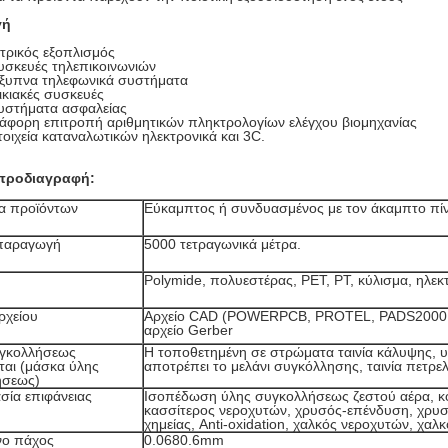
γή
ατρικός εξοπλισμός
υσκευές τηλεπικοινωνιών
Έξυπνα τηλεφωνικά συστήματα
ικιακές συσκευές
Συστήματα ασφαλείας
ιάφορη επιτροπή αριθμητικών πληκτρολογίων ελέγχου βιομηχανίας
τοιχεία καταναλωτικών ηλεκτρονικά και 3C.
 προδιαγραφή:
α προϊόντων
Εύκαμπτος ή συνδυασμένος με τον άκαμπτο πί
 παραγωγή
5000 τετραγωνικά μέτρα.
Polymide, πολυεστέρας, PET, PT, κύλισμα, ηλε
ρχείου
Αρχείο CAD (POWERPCB, PROTEL, PADS2000
αρχείο Gerber
υγκολλήσεως
Η τοποθετημένη σε στρώματα ταινία κάλυψης, 
εται (μάσκα ύλης
αποτρέπει το μελάνι συγκόλλησης, ταινία πετρελ
ήσεως)
σία επιφάνειας
Ισοπέδωση ύλης συγκολλήσεως ζεστού αέρα, κ
κασσίτερος νεροχυτών, χρυσός-επένδυση, χρυ
χημείας, Anti-oxidation, χαλκός νεροχυτών, χαλ
νο πάχος
0.0680.6mm