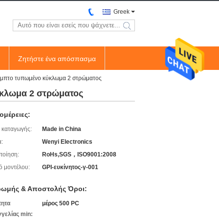
Greek
search
Ζητήστε ένα απόσπασμα
αμπτο τυπωμένο κύκλωμα 2 στρώματος
ύκλωμα 2 στρώματος
ομέρειες:
 καταγωγής:
Made in China
:
Wenyi Electronics
ποίηση:
RoHs,SGS，ISO9001:2008
ό μοντέλου:
GPI-ευκίνητος-γ-001
ωμής & Αποστολής Όροι:
τητα
μέρος 500 PC
γελίας min: