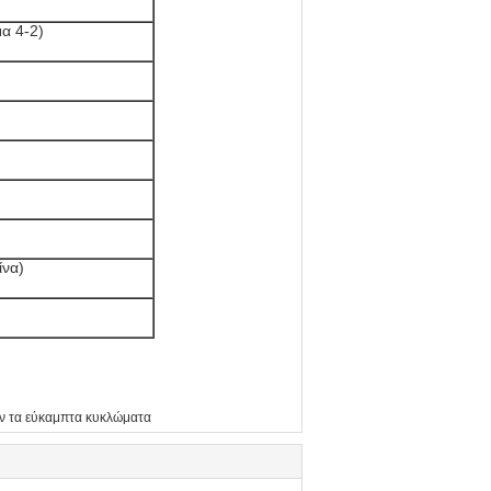
α 4-2)
ίνα)
υν τα εύκαμπτα κυκλώματα