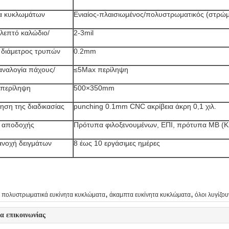
α κυκλωμάτων
Ενιαίος-πλαισιωμένος/πολυστρωματικός (στρώμ
λεπτό καλώδιο/
2-3mil
 διάμετρος τρυπών
0.2mm
αναλογία πάχους/
≤5Max περίληψη
 περίληψη
500×350mm
ηση της διαδικασίας
punching 0.1mm CNC ακρίβεια άκρη 0,1 χιλ.
 αποδοχής
Πρότυπα φιλοξενουμένων, ΕΠΙ, πρότυπα ΜΒ (Κ
ανοχή δειγμάτων
8 έως 10 εργάσιμες ημέρες
,
,
πολυστρωματικά ευκίνητα κυκλώματα
άκαμπτα ευκίνητα κυκλώματα
όλοι λυγίζο
ία επικοινωνίας