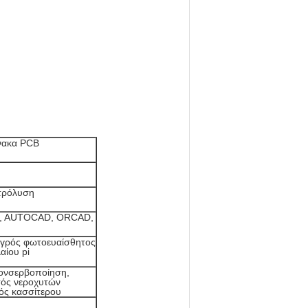
νακα PCB
κτρόλυση
, AUTOCAD, ORCAD,
υγρός φωτοευαίσθητος
αίου pi
ονσερβοποίηση,
σός νεροχυτών
κός κασσίτερου