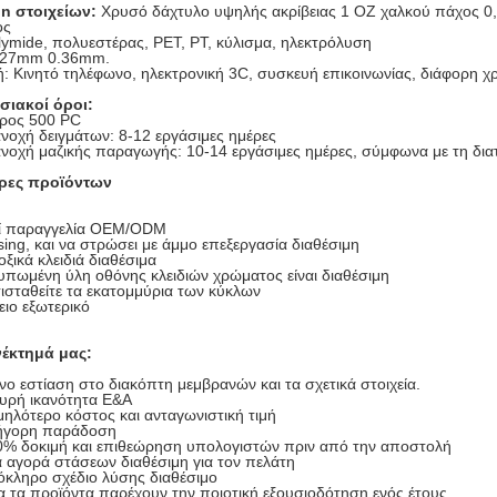
on στοιχείων:
Χρυσό δάχτυλο υψηλής ακρίβειας 1 OZ χαλκού πάχος 0,
ος
lymide, πολυεστέρας, PET, PT, κύλισμα, ηλεκτρόλυση
.27mm 0.36mm.
: Κινητό τηλέφωνο, ηλεκτρονική 3C, συσκευή επικοινωνίας, διάφορη χ
σιακοί όροι:
ρος 500 PC
νοχή δειγμάτων: 8-12 εργάσιμες ημέρες
ανοχή μαζικής παραγωγής: 10-14 εργάσιμες ημέρες, σύμφωνα με τη δια
ρες προϊόντων
ί παραγγελία OEM/ODM
ing, και να στρώσει με άμμο επεξεργασία διαθέσιμη
ξικά κλειδιά διαθέσιμα
υπωμένη ύλη οθόνης κλειδιών χρώματος είναι διαθέσιμη
ισταθείτε τα εκατομμύρια των κύκλων
ειο εξωτερικό
έκτημά μας:
ο εστίαση στο διακόπτη μεμβρανών και τα σχετικά στοιχεία.
υρή ικανότητα Ε&Α
ηλότερο κόστος και ανταγωνιστική τιμή
ήγορη παράδοση
0% δοκιμή και επιθεώρηση υπολογιστών πριν από την αποστολή
 αγορά στάσεων διαθέσιμη για τον πελάτη
κληρο σχέδιο λύσης διαθέσιμο
 τα προϊόντα παρέχουν την ποιοτική εξουσιοδότηση ενός έτους