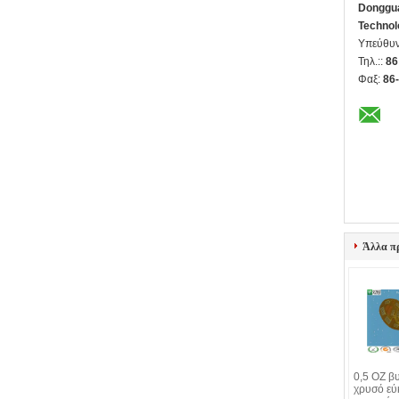
Donggua
Technol
Υπεύθυν
Τηλ.::
86
Φαξ:
86
Άλλα π
0,5 OZ βυ
χρυσό εύ