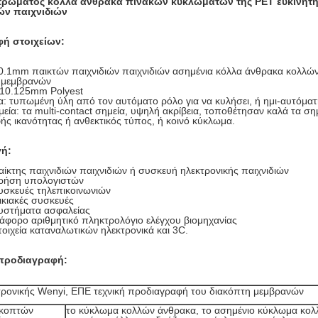
στρώματος κόλλα άνθρακα πινάκων κυκλωμάτων της PET ευκίνητη
ών παιχνιδιών
ή στοιχείων:
0.1mm παικτών παιχνιδιών παιχνιδιών ασημένια κόλλα άνθρακα κολλών 
 μεμβρανών
.10.125mm Polyest
α: τυπωμένη ύλη από τον αυτόματο ρόλο για να κυλήσει, ή ημι-αυτόμα
μεία: τα multi-contact σημεία, υψηλή ακρίβεια, τοποθέτησαν καλά τα σ
ς ικανότητας ή ανθεκτικός τύπος, ή κοινό κύκλωμα.
ή:
αίκτης παιχνιδιών παιχνιδιών ή συσκευή ηλεκτρονικής παιχνιδιών
Χρήση υπολογιστών
υσκευές τηλεπικοινωνιών
ικιακές συσκευές
Συστήματα ασφαλείας
ιάφορο αριθμητικό πληκτρολόγιο ελέγχου βιομηχανίας
τοιχεία καταναλωτικών ηλεκτρονικά και 3C.
 προδιαγραφή:
τρονικής Wenyi, ΕΠΕ τεχνική προδιαγραφή του διακόπτη μεμβρανών
ακοπτών
το κύκλωμα κολλών άνθρακα, το ασημένιο κύκλωμα κολ