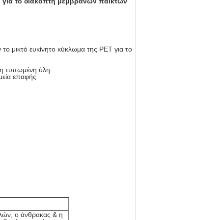
 για το διακόπτη μεμβρανών παικτών
το μικτό ευκίνητο κύκλωμα της PET για το
τη τυπωμένη ύλη.
ημεία επαφής
λών, ο άνθρακας & η