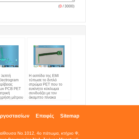
(
0
/ 3000)
ά λεπτή
Η ασπίδα της EMI
Electrogram
τύπωσε το διπλό
ρίβειας
στρώμα PET που το
ων PCB PET
ευκίνητο κύκλωμα
ατρική
συνδυάζει με τον
 χρήση μέτρου
άκαμπτο πίνακα
2.54mm PCB την πίσσα
εργοστασίων
Επαφές
Sitemap
αίθουσα No.1012, 4ο πάτωμα, κτήριο Φ,