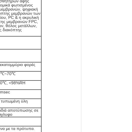
ισθητήρων αφής
ρομικά φωτισμένος
 μεμβρανών, ψηφιακή
κόπτης μεμβρανών των
ίου, PC & η ακρυλική
της μεμβρανών FPC,
ν, θόλος μετάλλων,
ς διακόπτης
 εκατομμύριο φορές
0℃~70℃
40℃, <98%RH
 msec
 τυπωμένη ύλη
ειδιά αποτύπωσης σε
άγλυφο
ωνα με τα πρότυπα.