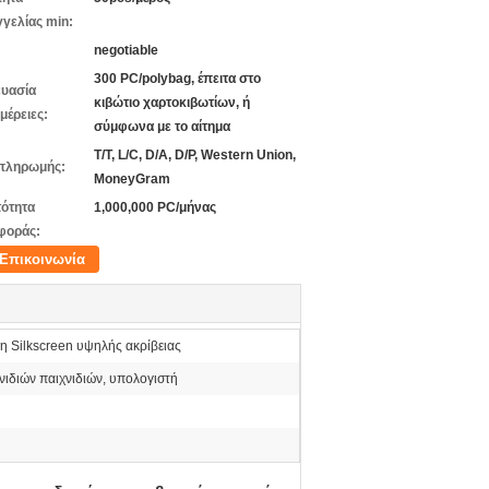
γελίας min:
negotiable
300 PC/polybag, έπειτα στο
υασία
κιβώτιο χαρτοκιβωτίων, ή
μέρειες:
σύμφωνα με το αίτημα
T/T, L/C, D/A, D/P, Western Union,
πληρωμής:
MoneyGram
ότητα
1,000,000 PC/μήνας
φοράς:
Επικοινωνία
η Silkscreen υψηλής ακρίβειας
νιδιών παιχνιδιών, υπολογιστή