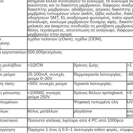
ών
ασημένια κόλλα συνδυάζουν το κύκλωμα, το κύκλωμα α
ικανότητας και το διακόπτη μεμβρανών, διάφορος αναδ
διακόπτης μεμβρανών, αδιάβροχος, ιατρικός διακόπτης
μεμβράνη τυπωμένων υλών siwtch, ζέβες καλώδιο, δια
οδηγήσεων SMT, EL αναδρομικά φωτισμένη, πιάτο αργιλ
επικάλυψη, κύκλωμα μεμβρανών δύναμης αφής, διακόπ
μαλακός και άκαμπτος συνδυάζει τη μετάβαση μεμβρανώ
θόλος τεχνάσματος, αποτύπωση σε ανάγλυφο, διάφορο
μεμβρανών στην αγορά.
α
σχέδιο πελατών (cOem), σχέδιο (ODM),
μένης
ς
α εργοστασίων
500,000pcs/μήνας
η μολύβδου
<1Ω/CM
Χρόνος ζωής:
>1
:
νο ρεύμα:
25-100mA, συνεχές
Θερμοκρασία λειτουργίας:
-4
ρεύμα 0~30V
νη τάση:
<50V, συνεχές ρεύμα
Υγρασία λειτουργίας:
at
η μόνωσης:
<100MΩ, συνεχές
Χρόνος θόλων springback:
<5
ρεύμα 250V
υπωμένων
Ψηφιακή τυπωμένη ύλη
UV
όλων
θόλος μετάλλων
ploydome
κλ
αν
ποιοτικού
Ποσοστό ατέλειας λιγότερο από 4 PC από 1000pcs
 εγγύηση
Παρέχετε 1 έτος ή 0.5~1 λειτουργία milion φορές, σύμφ