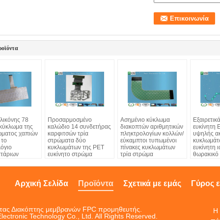
ροϊόντα
ιλικόνης 78
Προσαρμοσμένο
Ασημένιο κύκλωμα
Εξαιρετικ
 κύκλωμα της
καλώδιο 14 συνδετήρας
διακοπτών αριθμητικών
ευκίνητη 
ώματος χαπιών
καρφιτσών τρία
πληκτρολογίων κολλών/
υψηλής ακ
 το
στρώματα δύο
εύκαμπτοι τυπωμένοι
κυκλωμάτ
όγιο
κυκλωμάτων της PET
πίνακες κυκλωμάτων
ευκίνητη ι
τάριων
ευκίνητο στρώμα
τρία στρώμα
θωρακικό
ασπίδων πλευρών ESD
Αρχική Σελίδα
Προϊόντα
Σχετικά με εμάς
Γύρος 
ητας Διακόπτης μεμβρανών FPC προμηθευτής.
Η 
ctronic Technology Co., Ltd. All Rights Reserved.