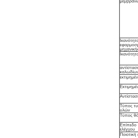
μεμβραν
Ικανότητ
εφαρμοσ
μηχανική
Ικανότητ
αντίστασ
καλωδίων
εκτιμημέ
Εκτιμημέ
Αντίστασ
Τύπος τ
υλών
Τύπος θ
Επίπεδο 
ελέγχου
Ποιοτική