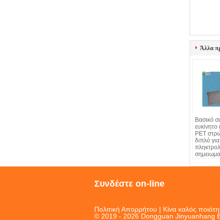
Άλλα π
Βασικό σ
ευκίνητο
PET στρ
διπλό για
πληκτρολ
σημειωμα
Συνδέστε on-line
Πολιτική Απορρήτου
| Κίνα καλός ποιότ
© 2019 - 2026 Dongguan Jinyuanhang Ele