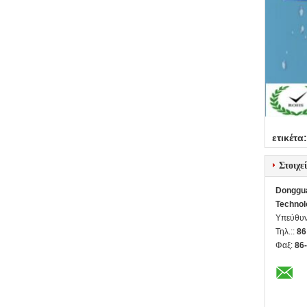
ετικέτα:
Στοιχε
Donggua
Technol
Υπεύθυν
Τηλ.::
86
Φαξ:
86