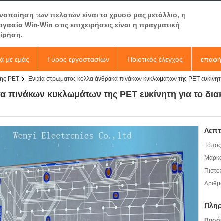
ανοποίηση των πελατών είναι το χρυσό μας μετάλλιο, η
ργασία Win-Win στις επιχειρήσεις είναι η πραγματική
είρηση.
κά με εμάς
Γύρος εργοστασίων
Ποιοτικός έλεγχος
επαφή
της PET
Ενιαία στρώματος κόλλα άνθρακα πινάκων κυκλωμάτων της PET ευκίνητη
α πινάκων κυκλωμάτων της PET ευκίνητη για το δι
Λεπτ
Τόπος
Μάρκα
Πιστο
Αριθμ
Πληρ
Ποσό