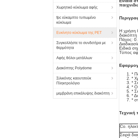
Ενιαία 
παιχνιδι
Χωρητικό κύκλωμα αφής
fpc εύκαμπτο τυπωμένο
Περιγραφ
κύκλωμα
Η χρήση 
Ευκίνητο κύκλωμα της PET
διακόπτη
Πάχος: 0
Συγκολλήστε το συνδετήρα με
Διαδικασί
θερμότητα
Ειδικά ση
Τύπος αφή
Αφής θόλοι μετάλλων
Εφαρμογ
Διακόπτης Polydome
* Π
* 
Σιλικόνης καουτσούκ
* Σ
Πληκτρολόγιο
* Ο
* 
μεμβράνη επικάλυψης διακόπτη
* Δ
* σ
Τεχνική
Co. ηλεκ
Σειρά δι