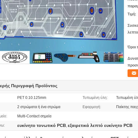
παραγ
Τιμή:
Συσκε
λεπτο
Όροι 
Δυνατ
προσ
ερής Περιγραφή Προϊόντος
PET 0.10.125mm
Τυπωμένη ύλη:
Τυπωμένη ύλ
2 στρώματα ή ένα στρώμα
Εφαρμογή:
Παίκτης παιχ
μείο:
Multi-Contact σημεία
ευκίνητο τονωτικό PCB
εξαιρετικά λεπτό ευκίνητο PCB
νω:
,