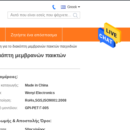
Greek
search
Ζητήστε ένα απόσπασμα
 για το διακόπτη μεμβρανών παικτών παιχνιδιών
ακόπτη μεμβρανών παικτών
ομέρειες:
 καταγωγής:
Made in China
:
Wenyi Electronics
ποίηση:
RoHs,SGS,ISO9001:2008
ό μοντέλου:
GPI-PET Γ-005
ωμής & Αποστολής Όροι:
τητα
50pcs/μέρος