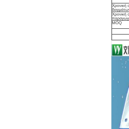
Χρονική 
δειγμάτω
Χρονική 
παραγωγ
MOQ