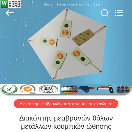
Jinyuanhang
Electronic
Technology
Co.,
Ltd.
All
Rights
Reserved.
ΣΠΊΤΙ
ΠΡΟΪΌΝΤΑ
ΠΕΡΊΠΟΥ
ΕΜΕΊΣ
ΓΎΡΟΣ
ΕΡΓΟΣΤΑΣΊΩΝ
Διακόπτης μεμβρανών αποτύπωσης σε ανάγλυφο
Διακόπτης μεμβρανών θόλων
ΠΟΙΟΤΙΚΌΣ
μετάλλων κουμπιών ώθησης