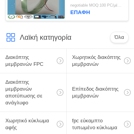
ανάγλυφο τυπωμένων
negotiable MOQ:100 PC/μέρος
υλών οθόνης μεταξιού
ΕΠΑΦΉ
κλειδιών
Λαϊκή κατηγορία
Όλα
Διακόπτης
Χωρητικός διακόπτης
μεμβρανών FPC
μεμβρανών
Διακόπτης
μεμβρανών
Επίπεδος διακόπτης
αποτύπωσης σε
μεμβρανών
ανάγλυφο
Χωρητικό κύκλωμα
fpc εύκαμπτο
αφής
τυπωμένο κύκλωμα