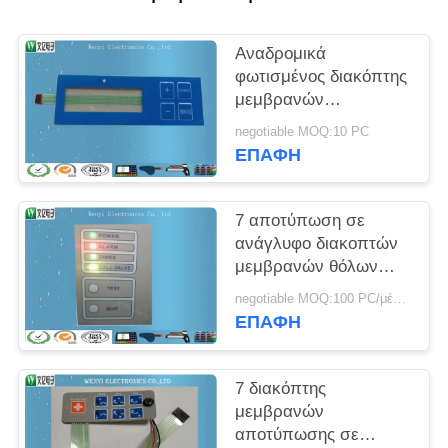
PRIVACY
POLICY
Αναδρομικά
φωτισμένος διακόπτης
μεμβρανών
αποτύπωσης σε
negotiable MOQ:10 PC
ανάγλυφο FPC των
ΕΠΑΦΉ
δευτερευουσών
ελαφριών οδηγήσεων
με Polydome
7 αποτύπωση σε
ανάγλυφο διακοπτών
μεμβρανών θόλων
μετάλλων τυπωμένων
negotiable MOQ:100 PC/μέρος
υλών οθόνης μεταξιού
ΕΠΑΦΉ
κλειδιών
7 διακόπτης
μεμβρανών
αποτύπωσης σε