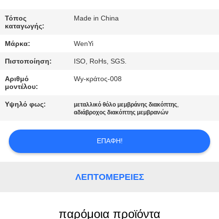
ΈΛΕΓΧΟΣ
Τόπος
Made in China
καταγωγής:
ΜΑΣ
Μάρκα:
WenYi
ΕΛΆΤΕ
Πιστοποίηση:
ISO, RoHs, SGS.
ΣΕ
Αριθμό
Wy-κράτος-008
ΕΠΑΦΉ
μοντέλου:
ΜΕ
Υψηλό φως:
,
μεταλλικό θόλο μεμβράνης διακόπτης
αδιάβροχος διακόπτης μεμβρανών
ΖΗΤΉΣΤΕ
ΕΠΑΦΉ!
ΈΝΑ
ΑΠΌΣΠΑΣΜΑ
ΛΕΠΤΟΜΈΡΕΙΕΣ
SITEMAP
παρόμοια προϊόντα