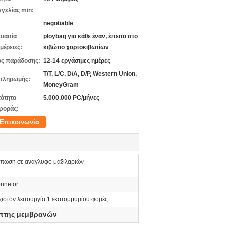
γελίας min:
negotiable
υασία
ploybag για κάθε έναν, έπειτα στο
μέρειες:
κιβώτιο χαρτοκιβωτίων
ς παράδοσης:
12-14 εργάσιμες ημέρες
T/T, L/C, D/A, D/P, Western Union,
πληρωμής:
MoneyGram
ότητα
5.000.000 PC/μήνες
φοράς:
Επικοινωνία
πωση σε ανάγλυφο μαξιλαριών
onnetor
ιστον λειτουργία 1 εκατομμυρίου φορές
όπτης μεμβρανών