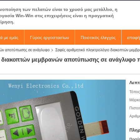
ανοποίηση των πελατών είναι το χρυσό μας μετάλλιο, η
ργασία Win-Win στις επιχειρήσεις είναι η πραγματική
είρηση.
κά με εμάς
Γύρος εργοστασίων
Ποιοτικός έλεγχος
επαφή
νών αποτύπωσης σε ανάγλυφο
Σαφές αριθμητικό πληκτρολόγιο διακοπτών μεμ
ιο διακοπτών μεμβρανών αποτύπωσης σε ανάγλυφο
Λεπτ
Τόπος
Μάρκα
Πιστο
Αριθμ
Πληρ
Ποσό