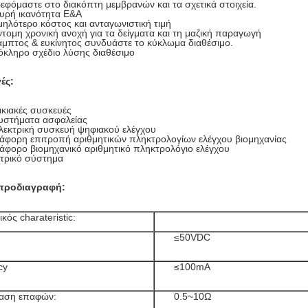
εφόμαστε στο διακόπτη μεμβρανών και τα σχετικά στοιχεία.
υρή ικανότητα Ε&Α
ηλότερο κόστος και ανταγωνιστική τιμή
τομη χρονική ανοχή για τα δείγματα και τη μαζική παραγωγή
μπτος & ευκίνητος συνδυάστε το κύκλωμα διαθέσιμο.
κληρο σχέδιο λύσης διαθέσιμο
ές:
ικιακές συσκευές
Συστήματα ασφαλείας
λεκτρική συσκευή ψηφιακού ελέγχου
ιάφορη επιτροπή αριθμητικών πληκτρολογίων ελέγχου βιομηχανίας
ιάφορο βιομηχανικό αριθμητικό πληκτρολόγιο ελέγχου
ατρικό σύστημα
 προδιαγραφή:
κός charateristic:
≤50VDC
cy
≤100mA
ταση επαφών:
0.5~10Ω