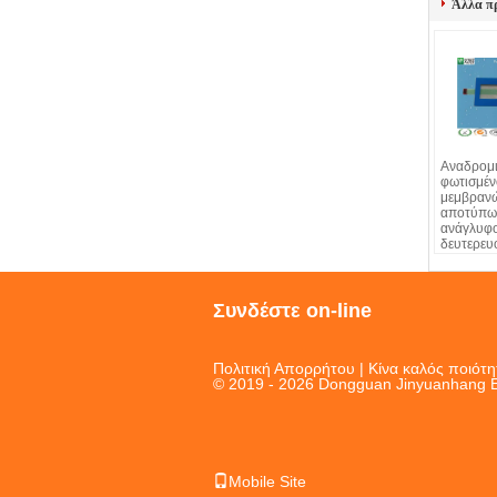
Άλλα π
Αναδρομ
φωτισμέν
μεμβραν
αποτύπω
ανάγλυφ
δευτερε
ελαφριών
Polydom
Συνδέστε on-line
Πολιτική Απορρήτου
| Κίνα καλός ποιότ
© 2019 - 2026 Dongguan Jinyuanhang Ele
Mobile Site