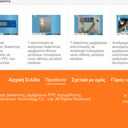
ροϊόντα
ικά
7 αποτύπωση σε
7 διακόπτης μεμβρανών
Αναδρομι
ος διακόπτης
ανάγλυφο διακοπτών
αποτύπωσης σε
φωτισμένο
ών
μεμβρανών θόλων
ανάγλυφο τυπωμένων
μεμβρανώ
σης σε
μετάλλων τυπωμένων
υλών οθόνης μεταξιού
αποτύπωσ
ο FPC των
υλών οθόνης μεταξιού
κλειδιών
ανάγλυφο
υουσών
κλειδιών
δευτερευ
 οδηγήσεων με
ελαφριών
e
Polydome
Αρχική Σελίδα
Προϊόντα
Σχετικά με εμάς
Γύρος 
ητας Διακόπτης μεμβρανών FPC προμηθευτής.
Η 
ctronic Technology Co., Ltd. All Rights Reserved.
πά