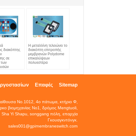
κά
Η μεταλλίνη τελειώνει το
ς διακόπτης
διακόπτη επιτροπής
ν
μεμβρανών Polydome
ης σε
επικαλύψεων
 των
πολυεστέρα
ουσών
 οδηγήσεων με
εργοστασίων
Επαφές
Sitemap
αίθουσα No.1012, 4ο πάτωμα, κτήριο Φ,
ρκο βιομηχανίας No1, δρόμος Mengtuoli,
Sha Yi Shapu, songgang πόλη, επαρχία
Γκουαγκντόνγκ.
sales001@gpimembraneswitch.com