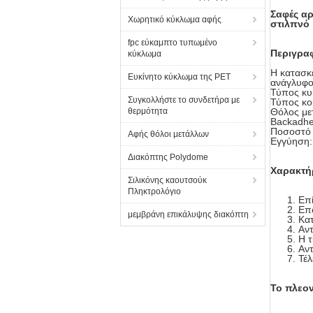
Σαφές α
Χωρητικό κύκλωμα αφής
στιλπνό
fpc εύκαμπτο τυπωμένο
Περιγραφ
κύκλωμα
Η κατασκ
Ευκίνητο κύκλωμα της PET
ανάγλυφ
Τύπος κ
Συγκολλήστε το συνδετήρα με
Τύπος κο
θερμότητα
Θόλος με
Backadhe
Ποσοστό 
Αφής θόλοι μετάλλων
Εγγύηση: 
Διακόπτης Polydome
Χαρακτή
Σιλικόνης καουτσούκ
Πληκτρολόγιο
Επ
Επο
μεμβράνη επικάλυψης διακόπτη
Κα
Αντ
Η τ
Αντ
Τέλ
Το πλεον