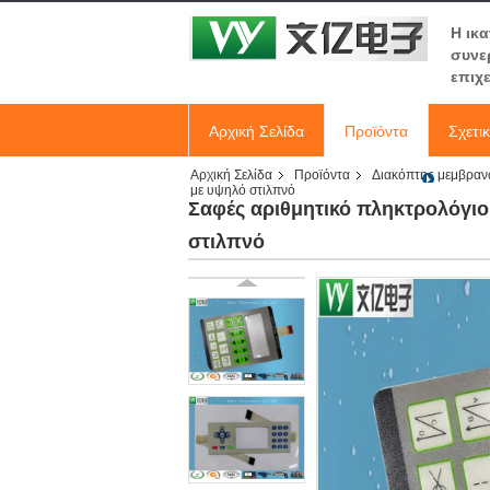
Η ικ
συνε
επιχ
Αρχική Σελίδα
Προϊόντα
Σχετι
Αρχική Σελίδα
Προϊόντα
Διακόπτης μεμβρα
με υψηλό στιλπνό
Σαφές αριθμητικό πληκτρολόγ
στιλπνό