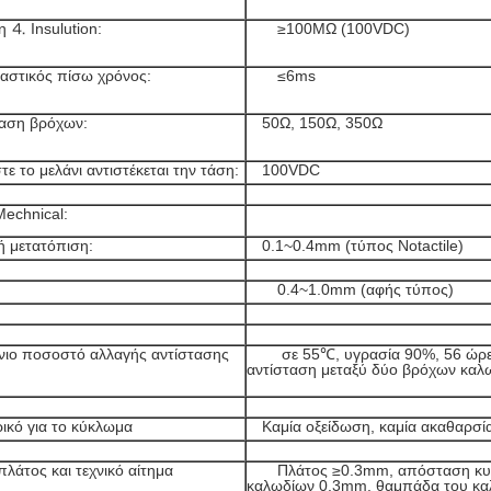
η ⒋ Insulution:
≥100MΩ (100VDC)
ιαστικός πίσω χρόνος:
≤6ms
αση βρόχων:
50Ω, 150Ω, 350Ω
ε το μελάνι αντιστέκεται την τάση:
100VDC
Mechnical:
ή μετατόπιση:
0.1~0.4mm (τύπος Notactile)
0.4~1.0mm (αφής τύπος)
ιο ποσοστό αλλαγής αντίστασης
σε 55℃, υγρασία 90%, 56 ώρες
αντίσταση μεταξύ δύο βρόχων κα
ρικό για το κύκλωμα
Καμία οξείδωση, καμία ακαθαρσί
 πλάτος και τεχνικό αίτημα
Πλάτος ≥0.3mm, απόσταση κυκ
καλωδίων 0.3mm, θαμπάδα του κα