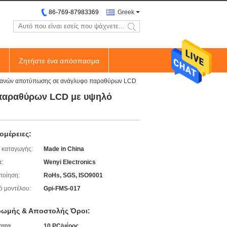
86-769-87983369
Greek
search
Ζητήστε ένα απόσπασμα
βρανών αποτύπωσης σε ανάγλυφο παραθύρων LCD
 παραθύρων LCD με υψηλό
ομέρειες:
 καταγωγής:
Made in China
:
Wenyi Electronics
ποίηση:
RoHs, SGS, ISO9001
ό μοντέλου:
Gpi-FMS-017
ωμής & Αποστολής Όροι:
τητα
10 PC/μέρος