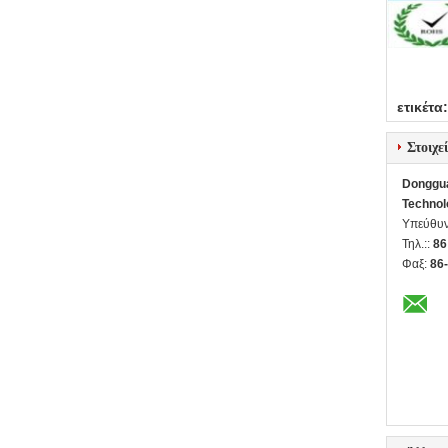
ετικέτα:
Στοιχε
Donggua
Technol
Υπεύθυν
Τηλ.::
86
Φαξ:
86