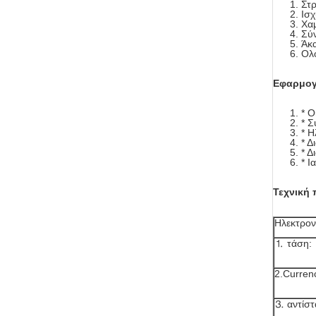
Στρ
Ισχ
Χαμ
Σύν
Άκα
Ολό
Εφαρμογ
* Ο
* 
* Η
* Δ
* Δ
* Ι
Τεχνική
Ηλεκτρονι
⒈ τάση:
2.Curren
⒊ αντίσ