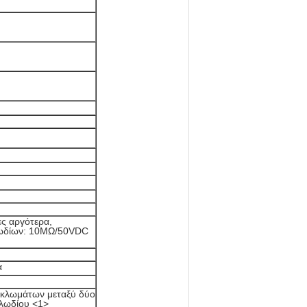
 αργότερα,
λωδίων: 10MΩ/50VDC
α
λωμάτων μεταξύ δύο
λωδίου <1>