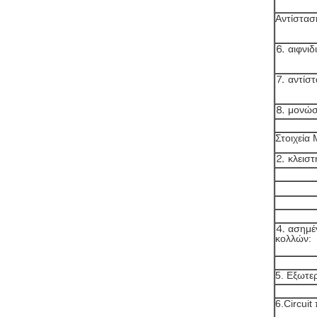
Αντίστασ
⒍ αιφνιδ
⒎ αντίστ
⒏ μονώστ
Στοιχεία 
⒉ κλειστ
⒋ ασημέν
κολλών:
5. Εξωτε
6.Circuit