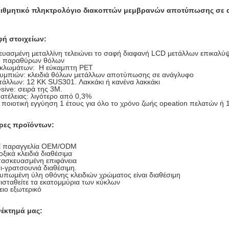
ριθμητικό πληκτρολόγιο διακοπτών μεμβρανών αποτύπωσης σε
ή στοιχείων:
ευασμένη μεταλλίνη τελειώνει το σαφή διαφανή LCD μετάλλων επικα
ο παραθύρων θόλων
υκλωμάτων: Η εύκαμπτη PET
υμπιών: κλειδιά θόλων μετάλλων αποτύπωσης σε ανάγλυφο
τάλλων: 12 ΚΚ SUS301. Λακκάκι ή κανένα λακκάκι
sive: σειρά της 3M.
ατέλειας: λιγότερο από 0,3%
ποιοτική εγγύηση 1 έτους για όλο το χρόνο ζωής opeation πελατών ή 
ρες προϊόντων:
ί παραγγελία OEM/ODM
ξικά κλειδιά διαθέσιμα
τασκευασμένη επιφάνεια
ι-γρατσουνιά διαθέσιμη.
υπωμένη ύλη οθόνης κλειδιών χρώματος είναι διαθέσιμη
ισταθείτε τα εκατομμύρια των κύκλων
ειο εξωτερικό
έκτημά μας: