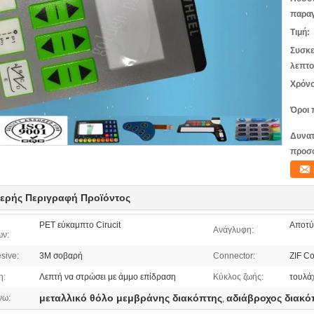
παραγ
Τιμή:
Συσκε
λεπτο
Χρόνο
Όροι 
Δυνατ
προσ
ερής Περιγραφή Προϊόντος
PET εύκαμπτο Cirucit
Αποτύ
Ανάγλυφη:
ων:
sive:
3M σοβαρή
Connector:
ZIF C
η:
Λεπτή να στρώσει με άμμο επίδραση
Κύκλος ζωής:
τουλάχ
μεταλλικό θόλο μεμβράνης διακόπτης
αδιάβροχος διακ
νω:
,