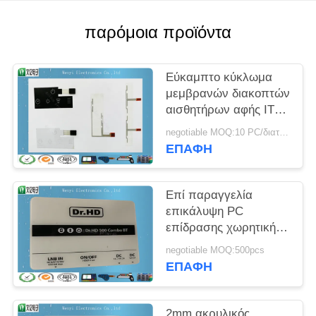
PRIVACY
POLICY
παρόμοια προϊόντα
Εύκαμπτο κύκλωμα
μεμβρανών διακοπτών
αισθητήρων αφής ITO
αγώγιμο χωρητικό
negotiable MOQ:10 PC/διαταγή
ΕΠΑΦΉ
Επί παραγγελία
επικάλυψη PC
επίδρασης χωρητικής
μεμβρανών στιλπνή
negotiable MOQ:500pcs
διακοπτών λεπτός
ΕΠΑΦΉ
υψηλός ή άμμου
2mm ακρυλικός