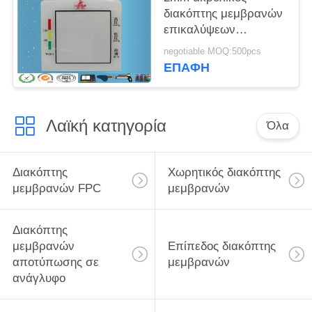
διακόπτης μεμβρανών
επικαλύψεων
χωρητικός, αφής
negotiable MOQ:500pcs
μαξιλάρι διακοπτών
ΕΠΑΦΉ
μεμβρανών
Λαϊκή κατηγορία
Όλα
Διακόπτης
Χωρητικός διακόπτης
μεμβρανών FPC
μεμβρανών
Διακόπτης
μεμβρανών
Επίπεδος διακόπτης
αποτύπωσης σε
μεμβρανών
ανάγλυφο