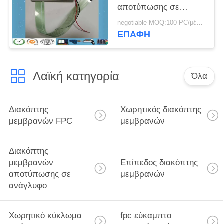
αποτύπωσης σε
ανάγλυφο τυπωμένων
negotiable MOQ:100 PC/μέρος
υλών οθόνης μεταξιού
ΕΠΑΦΉ
κλειδιών
Λαϊκή κατηγορία
Όλα
Διακόπτης
Χωρητικός διακόπτης
μεμβρανών FPC
μεμβρανών
Διακόπτης
μεμβρανών
Επίπεδος διακόπτης
αποτύπωσης σε
μεμβρανών
ανάγλυφο
Χωρητικό κύκλωμα
fpc εύκαμπτο