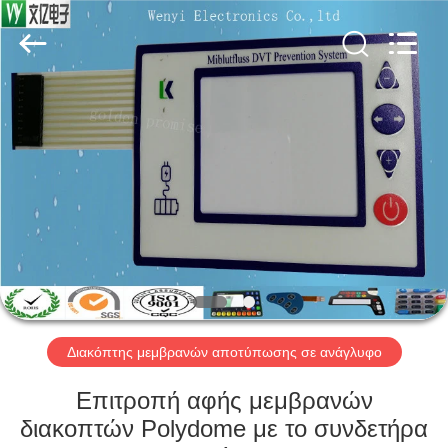
Jinyuanhang
Electronic
Technology
Co.,
Ltd.
All
Rights
Reserved.
ΣΠΊΤΙ
ΠΡΟΪΌΝΤΑ
ΠΕΡΊΠΟΥ
ΕΜΕΊΣ
ΓΎΡΟΣ
ΕΡΓΟΣΤΑΣΊΩΝ
Διακόπτης μεμβρανών αποτύπωσης σε ανάγλυφο
Επιτροπή αφής μεμβρανών
ΠΟΙΟΤΙΚΌΣ
διακοπτών Polydome με το συνδετήρα