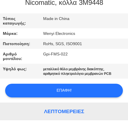
ΈΛΕΓΧΟΣ
Nicomatic, κόλλα 3M9448
ΜΑΣ
Τόπος
Made in China
καταγωγής:
ΕΛΆΤΕ
Μάρκα:
Wenyi Electronics
ΣΕ
Πιστοποίηση:
RoHs, SGS, ISO9001
ΕΠΑΦΉ
Αριθμό
Gpi-FMS-022
ΜΕ
μοντέλου:
Υψηλό φως:
,
μεταλλικό θόλο μεμβράνης διακόπτης
ΖΗΤΉΣΤΕ
αριθμητικό πληκτρολόγιο μεμβρανών PCB
ΈΝΑ
ΕΠΑΦΉ!
ΑΠΌΣΠΑΣΜΑ
SITEMAP
ΛΕΠΤΟΜΈΡΕΙΕΣ