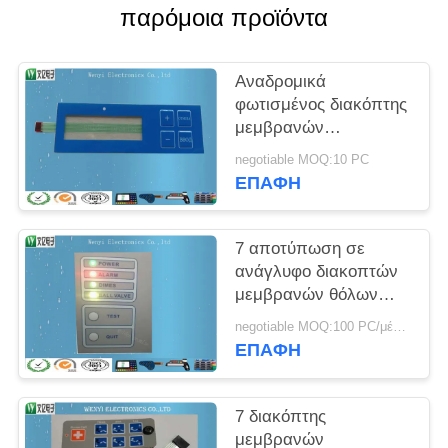
PRIVACY
παρόμοια προϊόντα
POLICY
Αναδρομικά
φωτισμένος διακόπτης
μεμβρανών
αποτύπωσης σε
negotiable MOQ:10 PC
ανάγλυφο FPC των
ΕΠΑΦΉ
δευτερευουσών
ελαφριών οδηγήσεων
με Polydome
7 αποτύπωση σε
ανάγλυφο διακοπτών
μεμβρανών θόλων
μετάλλων τυπωμένων
negotiable MOQ:100 PC/μέρος
υλών οθόνης μεταξιού
ΕΠΑΦΉ
κλειδιών
7 διακόπτης
μεμβρανών