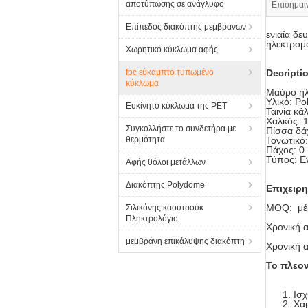
αποτύπωσης σε ανάγλυφο
Επισημαί
Επίπεδος διακόπτης μεμβρανών
ενιαία δ
ηλεκτρομα
Χωρητικό κύκλωμα αφής
fpc εύκαμπτο τυπωμένο
Decripti
κύκλωμα
Μαύρο ηλ
Υλικό: Po
Ευκίνητο κύκλωμα της PET
Ταινία κ
Χαλκός: 
Συγκολλήστε το συνδετήρα με
Πίσσα δά
θερμότητα
Τονωτικό
Πάχος: 0
Τύπος: Ε
Αφής θόλοι μετάλλων
Διακόπτης Polydome
Επιχειρη
MOQ: μέ
Σιλικόνης καουτσούκ
Πληκτρολόγιο
Χρονική α
μεμβράνη επικάλυψης διακόπτη
Χρονική 
Το πλεον
Ισχ
Χαμ