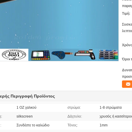
παραγ
Τιμή:
Συσκε
λεπτο
Χρόνο
Όροι 
Δυνατ
προσ
ερής Περιγραφή Προϊόντος
1 OZ χαλκού
στρώμα:
1-8 στρώματα
η:
silkscreen
Δάχτυλο:
χρυσός ή κασσίτερο
:
Συνδέστε το καλώδιο
Τόνος:
1mm