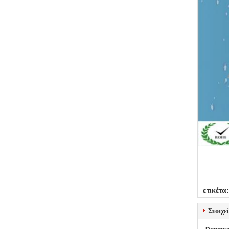
ετικέτα:
Στοιχε