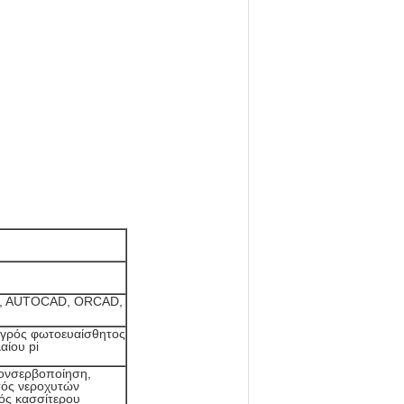
, AUTOCAD, ORCAD,
υγρός φωτοευαίσθητος
αίου pi
ονσερβοποίηση,
σός νεροχυτών
κός κασσίτερου