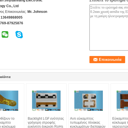
Στείλετε το ερώτημά 
n Jinyuanhang Electronic
ogy Co., Ltd
ος Επικοινωνίας:
Mr. Johnson
 13649868005
-769-87925876
ροϊόντα
θίζουν το
Backlight LGF ενότητας
Αντι εύκαμπτος
Εύκαμπτο
καμπτο
γρήγορη στροφής
τυπωμένος πίνακας
κύκλωμα 
ο κύκλωμα
ευκίνητη έγκριση RoHs
κυκλωμάτων διεπαφών
νεροχυτώ