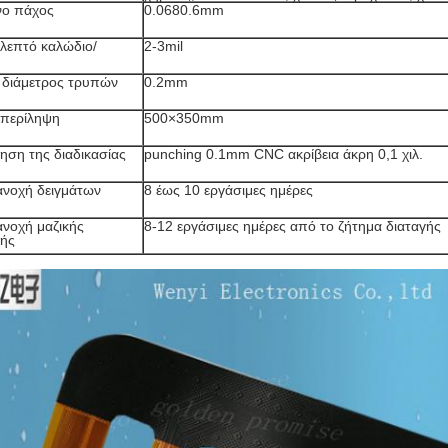
νο πάχος
0.0680.6mm
λεπτό καλώδιο/
2-3mil
 διάμετρος τρυπών
0.2mm
 περίληψη
500×350mm
ηση της διαδικασίας
punching 0.1mm CNC ακρίβεια άκρη 0,1 χιλ.
ανοχή δειγμάτων
8 έως 10 εργάσιμες ημέρες
ανοχή μαζικής
8-12 εργάσιμες ημέρες από το ζήτημα διαταγής
ής