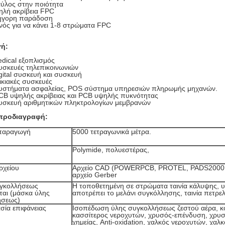
αύλος στην ποιότητα
ηλή ακρίβεια FPC
ήγορη παράδοση
νός για να κάνει 1-8 στρώματα FPC
γή:
dical εξοπλισμός
υσκευές τηλεπικοινωνιών
gital συσκευή και συσκευή
ικιακές συσκευές
Συστήματα ασφαλείας, POS σύστημα υπηρεσιών πληρωμής μηχανών.
CB υψηλής ακρίβειας και PCB υψηλής πυκνότητας
Συσκευή αριθμητικών πληκτρολογίων μεμβρανών
 προδιαγραφή:
 παραγωγή
5000 τετραγωνικά μέτρα.
Polymide, πολυεστέρας,
ρχείου
Αρχείο CAD (POWERPCB, PROTEL, PADS2000
αρχείο Gerber
υγκολλήσεως
Η τοποθετημένη σε στρώματα ταινία κάλυψης, 
εται (μάσκα ύλης
αποτρέπει το μελάνι συγκόλλησης, ταινία πετρελ
ήσεως)
σία επιφάνειας
Ισοπέδωση ύλης συγκολλήσεως ζεστού αέρα, κ
κασσίτερος νεροχυτών, χρυσός-επένδυση, χρυ
χημείας, Anti-oxidation, χαλκός νεροχυτών, χαλ