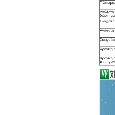
Τελειωμέ
Ανώτατο 
διάστημα
Ελάχιστη
Ανώτατη
Σκιαγράφ
Χρονική 
Χρονική 
παραγωγ