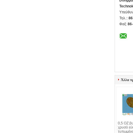
Donggua
Technol
Υπεύθυν
Τηλ.::
86
Φαξ:
86
Άλλα π
0,5 OZ βυ
χρυσό εύ
τυπωμέν