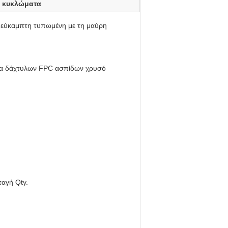
α κυκλώματα
 εύκαμπτη τυπωμένη με τη μαύρη
μα δάχτυλων FPC ασπίδων χρυσό
ταγή Qty.