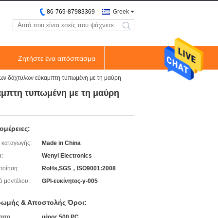
86-769-87983369
Greek
search
Ζητήστε ένα απόσπασμα
ων δάχτυλων εύκαμπτη τυπωμένη με τη μαύρη
αμπτη τυπωμένη με τη μαύρη
ομέρειες:
 καταγωγής:
Made in China
:
Wenyi Electronics
ποίηση:
RoHs,SGS，ISO9001:2008
ό μοντέλου:
GPI-ευκίνητος-γ-005
ωμής & Αποστολής Όροι:
τητα
μέρος 500 PC