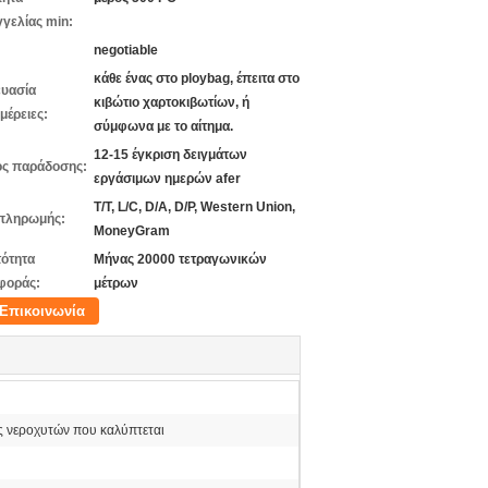
γελίας min:
negotiable
κάθε ένας στο ploybag, έπειτα στο
υασία
κιβώτιο χαρτοκιβωτίων, ή
μέρειες:
σύμφωνα με το αίτημα.
12-15 έγκριση δειγμάτων
ς παράδοσης:
εργάσιμων ημερών afer
T/T, L/C, D/A, D/P, Western Union,
πληρωμής:
MoneyGram
ότητα
Μήνας 20000 τετραγωνικών
φοράς:
μέτρων
Επικοινωνία
ς νεροχυτών που καλύπτεται