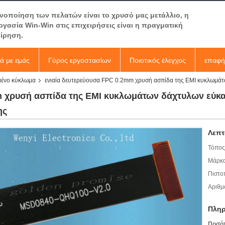
ανοποίηση των πελατών είναι το χρυσό μας μετάλλιο, η
ργασία Win-Win στις επιχειρήσεις είναι η πραγματική
είρηση.
κά με εμάς
Γύρος εργοστασίων
Ποιοτικός έλεγχος
επαφή
μένο κύκλωμα
ενιαία δευτερεύουσα FPC 0.2mm χρυσή ασπίδα της EMI κυκλωμάτ
m χρυσή ασπίδα της EMI κυκλωμάτων δάχτυλων εύκ
ης
Λεπτ
Τόπος
Μάρκα
Πιστο
Αριθμ
Πληρ
Ποσό