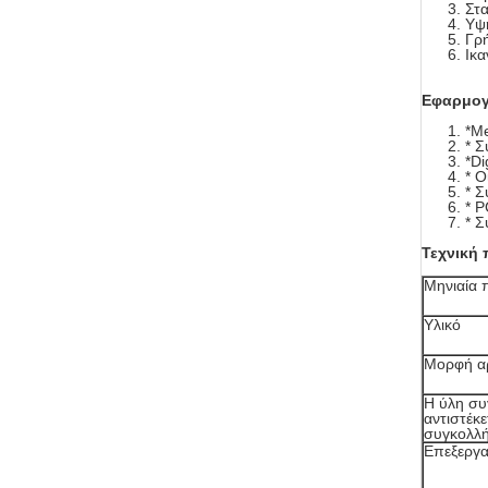
Στ
Υψ
Γρ
Ικα
Εφαρμο
*Me
* Σ
*Di
* Ο
* 
* P
* 
Τεχνική
Μηνιαία
Υλικό
Μορφή α
Η ύλη σ
αντιστέκ
συγκολλ
Επεξεργα