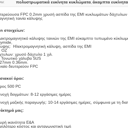
πολυστρωματικά ευκίνητα κυκλώματα
άκαμπτα ευκίνητ
νω:
,
ευτερεύουσα FPC 0.2mm χρυσή ασπίδα της EMI κυκλωμάτων δάχτυλων
γνητική ταινία κάλυψης
on στοιχείων:
εκτρομαγνητικό κάλυψης ταινιών της EMI εύκαμπτο τυπωμένο κύκλω
lymide,
άλυψης: Ηλεκτρομαγνητική κάλυψη, ασπίδα της EMI
1 OZ
χτυλων: χρυσό δάχτυλο 1 χιλ.
: Τονωτικό χάλυβα SUS
.27mm 0.36mm.
νιαίο δευτερεύον FPC
σιακοί όροι:
ρος 500 PC
νοχή δειγμάτων: 8-12 εργάσιμες ημέρες
ανοχή μαζικής παραγωγής: 10-14 εργάσιμες ημέρες, σύμφωνα με τη δια
έκτημά μας:
υρή ικανότητα Ε&Α
ηλότερο κόστος και ανταγωνιστική τιμή