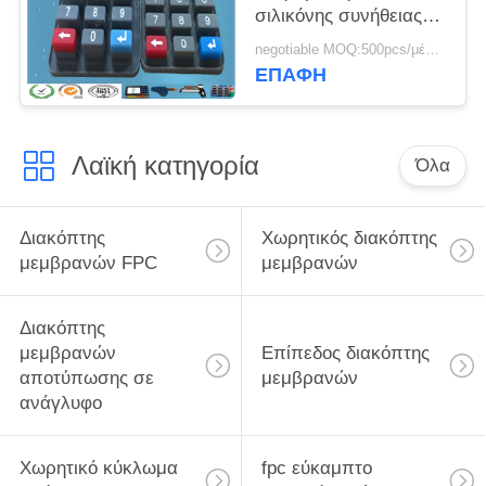
σιλικόνης συνήθειας
Eco φιλικό αδιάβροχο
negotiable MOQ:500pcs/μέρος
με το χάπι άνθρακα
ΕΠΑΦΉ
Λαϊκή κατηγορία
Όλα
Διακόπτης
Χωρητικός διακόπτης
μεμβρανών FPC
μεμβρανών
Διακόπτης
μεμβρανών
Επίπεδος διακόπτης
αποτύπωσης σε
μεμβρανών
ανάγλυφο
Χωρητικό κύκλωμα
fpc εύκαμπτο