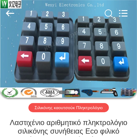
Jinyuanhang
Electronic
Technology
Co.,
Ltd.
All
Rights
Reserved.
ΣΠΊΤΙ
ΠΡΟΪΌΝΤΑ
ΠΕΡΊΠΟΥ
ΕΜΕΊΣ
ΓΎΡΟΣ
ΕΡΓΟΣΤΑΣΊΩΝ
Σιλικόνης καουτσούκ Πληκτρολόγιο
Λαστιχένιο αριθμητικό πληκτρολόγιο
ΠΟΙΟΤΙΚΌΣ
σιλικόνης συνήθειας Eco φιλικό