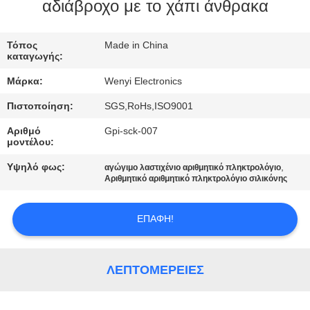
ΈΛΕΓΧΟΣ
αδιάβροχο με το χάπι άνθρακα
ΜΑΣ
Τόπος
Made in China
καταγωγής:
ΕΛΆΤΕ
Μάρκα:
Wenyi Electronics
ΣΕ
Πιστοποίηση:
SGS,RoHs,ISO9001
ΕΠΑΦΉ
Αριθμό
Gpi-sck-007
ΜΕ
μοντέλου:
Υψηλό φως:
,
αγώγιμο λαστιχένιο αριθμητικό πληκτρολόγιο
ΖΗΤΉΣΤΕ
Αριθμητικό αριθμητικό πληκτρολόγιο σιλικόνης
ΈΝΑ
ΕΠΑΦΉ!
ΑΠΌΣΠΑΣΜΑ
SITEMAP
ΛΕΠΤΟΜΈΡΕΙΕΣ