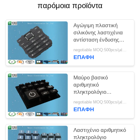
PRIVACY
παρόμοια προϊόντα
POLICY
Αγώγιμη πλαστική
σιλικόνης λαστιχένια
αντίσταση ένδυσης
μαξιλαριών διακοπτών
negotiable MOQ:500pcs/μέρος
μεμβρανών
ΕΠΑΦΉ
αριθμητικών
πληκτρολογίων
επαγγελματική
Μαύρο βασικό
αριθμητικό
πληκτρολόγιο
σιλικόνης συνήθειας/
negotiable MOQ:500pcs/μέρος
άσπρο αριθμητικό
ΕΠΑΦΉ
πληκτρολόγιο
τυπωμένων υλών
οθόνης μεταξιού
Λαστιχένιο αριθμητικό
αγώγιμο λαστιχένιο
πληκτρολόγιο