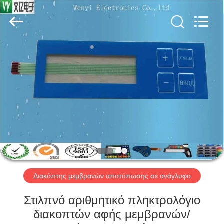
Jinyuanhang
Electronic
Technology
Co.,
Ltd.
All
Rights
Reserved.
ΣΠΊΤΙ
ΠΡΟΪΌΝΤΑ
ΠΕΡΊΠΟΥ
ΕΜΕΊΣ
ΓΎΡΟΣ
ΕΡΓΟΣΤΑΣΊΩΝ
Διακόπτης μεμβρανών αποτύπωσης σε ανάγλυφο
Στιλπνό αριθμητικό πληκτρολόγιο
ΠΟΙΟΤΙΚΌΣ
διακοπτών αφής μεμβρανών/