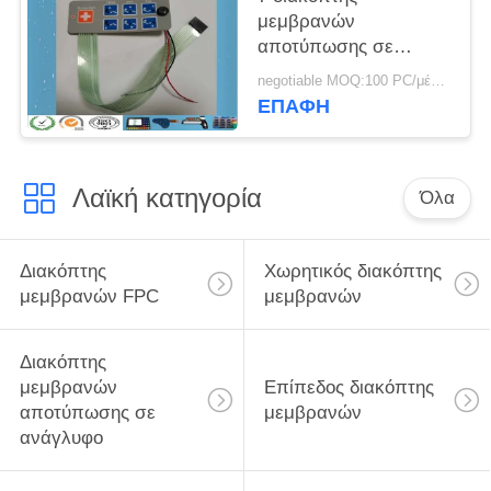
μεμβρανών
αποτύπωσης σε
ανάγλυφο τυπωμένων
negotiable MOQ:100 PC/μέρος
υλών οθόνης μεταξιού
ΕΠΑΦΉ
κλειδιών
Λαϊκή κατηγορία
Όλα
Διακόπτης
Χωρητικός διακόπτης
μεμβρανών FPC
μεμβρανών
Διακόπτης
μεμβρανών
Επίπεδος διακόπτης
αποτύπωσης σε
μεμβρανών
ανάγλυφο