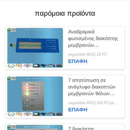
PRIVACY
POLICY
παρόμοια προϊόντα
Αναδρομικά
φωτισμένος διακόπτης
μεμβρανών
αποτύπωσης σε
negotiable MOQ:10 PC
ανάγλυφο FPC των
ΕΠΑΦΉ
δευτερευουσών
ελαφριών οδηγήσεων
με Polydome
7 αποτύπωση σε
ανάγλυφο διακοπτών
μεμβρανών θόλων
μετάλλων τυπωμένων
negotiable MOQ:100 PC/μέρος
υλών οθόνης μεταξιού
ΕΠΑΦΉ
κλειδιών
7 διακόπτης