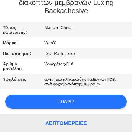
ΈΛΕΓΧΟΣ
διακοπτών μεμβρανών Luxing
Backadhesive
ΜΑΣ
Τόπος
Made in China
ΕΛΆΤΕ
καταγωγής:
ΣΕ
Μάρκα:
WenYi
ΕΠΑΦΉ
Πιστοποίηση:
ISO, RoHs, SGS.
ΜΕ
Αριθμό
Wy-κράτος-018
μοντέλου:
ΖΗΤΉΣΤΕ
Υψηλό φως:
,
αριθμητικό πληκτρολόγιο μεμβρανών PCB
αδιάβροχος διακόπτης μεμβρανών
ΈΝΑ
ΑΠΌΣΠΑΣΜΑ
ΕΠΑΦΉ!
SITEMAP
ΛΕΠΤΟΜΈΡΕΙΕΣ