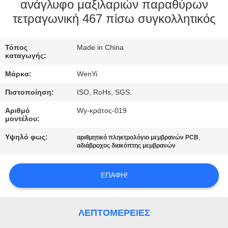
ΈΛΕΓΧΟΣ
ανάγλυφο μαξιλαριών παραθύρων
τετραγωνική 467 πίσω συγκολλητικός
ΜΑΣ
Τόπος
Made in China
ΕΛΆΤΕ
καταγωγής:
ΣΕ
Μάρκα:
WenYi
ΕΠΑΦΉ
Πιστοποίηση:
ISO, RoHs, SGS.
ΜΕ
Αριθμό
Wy-κράτος-019
μοντέλου:
ΖΗΤΉΣΤΕ
Υψηλό φως:
,
αριθμητικό πληκτρολόγιο μεμβρανών PCB
αδιάβροχος διακόπτης μεμβρανών
ΈΝΑ
ΑΠΌΣΠΑΣΜΑ
ΕΠΑΦΉ!
SITEMAP
ΛΕΠΤΟΜΈΡΕΙΕΣ