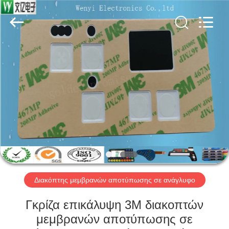
Jinyuanhang
Electronic
Technology
Co.,
Ltd.
All
Rights
Reserved.
ΣΠΊΤΙ
ΠΡΟΪΌΝΤΑ
ΠΕΡΊΠΟΥ
ΕΜΕΊΣ
ΓΎΡΟΣ
ΕΡΓΟΣΤΑΣΊΩΝ
Διακόπτης μεμβρανών αποτύπωσης σε ανάγλυφο
Γκρίζα επικάλυψη 3M διακοπτών
ΠΟΙΟΤΙΚΌΣ
μεμβρανών αποτύπωσης σε