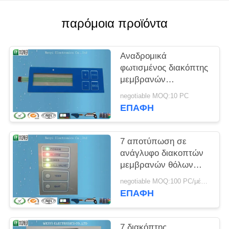
PRIVACY
POLICY
παρόμοια προϊόντα
Αναδρομικά
φωτισμένος διακόπτης
μεμβρανών
αποτύπωσης σε
negotiable MOQ:10 PC
ανάγλυφο FPC των
ΕΠΑΦΉ
δευτερευουσών
ελαφριών οδηγήσεων
με Polydome
7 αποτύπωση σε
ανάγλυφο διακοπτών
μεμβρανών θόλων
μετάλλων τυπωμένων
negotiable MOQ:100 PC/μέρος
υλών οθόνης μεταξιού
ΕΠΑΦΉ
κλειδιών
7 διακόπτης