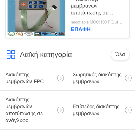
μεμβρανών
αποτύπωσης σε
ανάγλυφο τυπωμένων
negotiable MOQ:100 PC/μέρος
υλών οθόνης μεταξιού
ΕΠΑΦΉ
κλειδιών
Λαϊκή κατηγορία
Όλα
Διακόπτης
Χωρητικός διακόπτης
μεμβρανών FPC
μεμβρανών
Διακόπτης
μεμβρανών
Επίπεδος διακόπτης
αποτύπωσης σε
μεμβρανών
ανάγλυφο