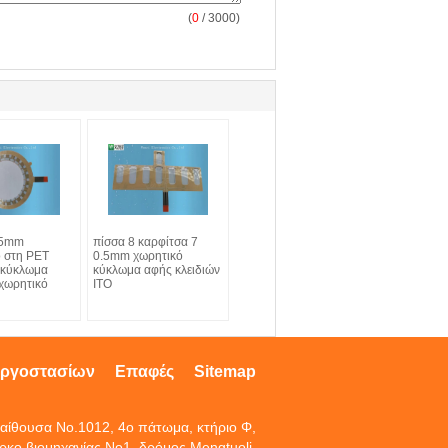
(
0
/ 3000)
25mm
πίσσα 8 καρφίτσα 7
ο στη PET
0.5mm χωρητικό
 κύκλωμα
κύκλωμα αφής κλειδιών
χωρητικό
ITO
εργοστασίων
Επαφές
Sitemap
αίθουσα No.1012, 4ο πάτωμα, κτήριο Φ,
ρκο βιομηχανίας No1, δρόμος Mengtuoli,