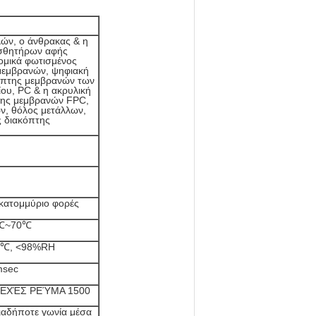
ών, ο άνθρακας & η
ισθητήρων αφής
ομικά φωτισμένος
 μεμβρανών, ψηφιακή
κόπτης μεμβρανών των
ου, PC & η ακρυλική
της μεμβρανών FPC,
ν, θόλος μετάλλων,
 διακόπτης
κατομμύριο φορές
℃~70℃
0℃, <98%RH
msec
ΕΧΈΣ ΡΕΎΜΑ 1500
ιαδήποτε γωνία μέσα