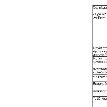
Co. ηλεκ
Σειρά δι
μεμβραν
Ικανότητ
εφαρμοσ
μηχανική
Ικανότητ
εργοστα
αντίστασ
καλωδίων
εκτιμημέ
Εκτιμημέ
Αντίστασ
Ταξίδι δι