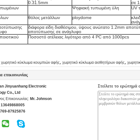
0.31.5mm
σε 
υπωμένων
Ψηφιακή τυπωμένη ύλη
UV 
όλων
θόλος μετάλλων
ploydome
κλε
ανά
ποτύπωσης
διάφορα είδη διαθέσιμου, ύψους ανώτατο 1.2mm αποτ
υφο
αποτύπωσης σε ανάγλυφο
ποιοτικού
Ποσοστό ατέλειας λιγότερο από 4 PC από 1000pcs
,
,
χωρητικό κύκλωμα κουμπιών αφής
χωρητικό κύκλωμα αισθητήρων αφής
χωρητι
ία επικοινωνίας
Στείλετε το ερώτημά 
n Jinyuanhang Electronic
ogy Co., Ltd
ος Επικοινωνίας:
Mr. Johnson
 13649868005
-769-87925876