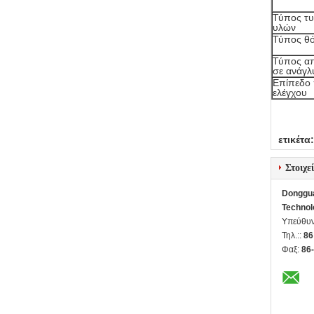
Τύπος τ
υλών
Τύπος θ
Τύπος α
σε ανάγλ
Επίπεδο 
ελέγχου
ετικέτα:
Στοιχε
Donggua
Technol
Υπεύθυν
Τηλ.::
86
Φαξ:
86