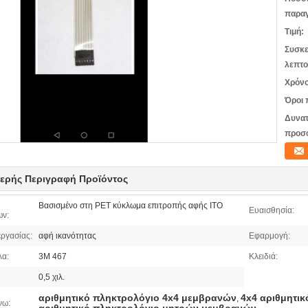
παραγ
Τιμή:
Συσκε
λεπτο
Χρόνο
Όροι 
Δυνατ
προσ
ερής Περιγραφή Προϊόντος
Βασισμένο στη PET κύκλωμα επιτροπής αφής ITO
Ευαισθησία:
ων:
ργασίας:
αφή ικανότητας
Εφαρμογή:
λα:
3M 467
Κλειδιά:
0,5 χιλ.
αριθμητικό πληκτρολόγιο 4x4 μεμβρανών
4x4 αριθμητι
,
νω: