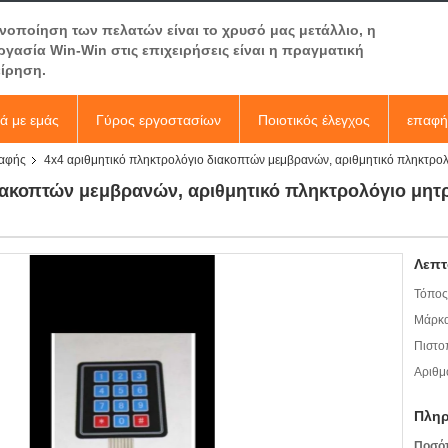
ανοποίηση των πελατών είναι το χρυσό μας μετάλλιο, η
ργασία Win-Win στις επιχειρήσεις είναι η πραγματική
είρηση.
κά με εμάς
Γύρος εργοστασίων
Ποιοτικός έλεγχος
επαφή
 αφής
4x4 αριθμητικό πληκτρολόγιο διακοπτών μεμβρανών, αριθμητικό πληκτρ
διακοπτών μεμβρανών, αριθμητικό πληκτρολόγιο μ
Λεπτ
Τόπος
Μάρκα
Πιστο
Αριθμ
Πληρ
Ποσό