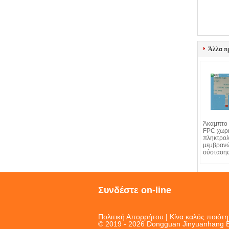
Άλλα π
Άκαμπτο
FPC χωρη
πληκτρολ
μεμβραν
σύσταση
Συνδέστε on-line
Πολιτική Απορρήτου
| Κίνα καλός ποιότ
© 2019 - 2026 Dongguan Jinyuanhang Ele