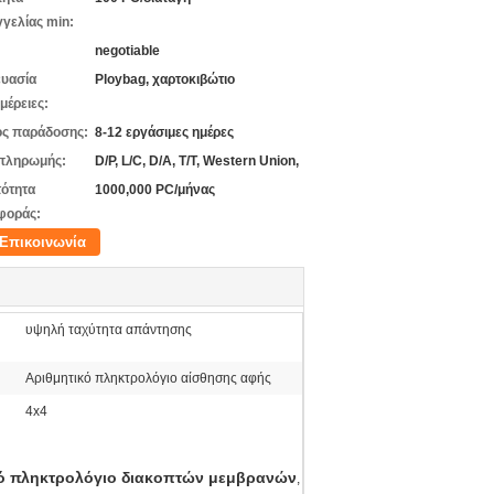
γελίας min:
negotiable
υασία
Ploybag, χαρτοκιβώτιο
μέρειες:
ς παράδοσης:
8-12 εργάσιμες ημέρες
πληρωμής:
D/P, L/C, D/A, T/T, Western Union,
ότητα
1000,000 PC/μήνας
φοράς:
Επικοινωνία
υψηλή ταχύτητα απάντησης
Αριθμητικό πληκτρολόγιο αίσθησης αφής
4x4
κό πληκτρολόγιο διακοπτών μεμβρανών
,