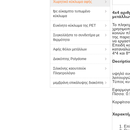
Χωρητικό κύκλωμα αφής
fpc εύκαμπτο τυπωμένο
4x4 αρι
κύκλωμα
μετάλλω
Το πληκτρ
Ευκίνητο κύκλωμα της PET
χρησιμοπ
κοινών πλ
Συγκολλήστε το συνδετήρα με
της παρο
θερμότητα
να εργαστ
Επειδή κ
καταναλώσ
Αφής θόλοι μετάλλων
4*4 και 8
Διακόπτης Polydome
Decripti
Σιλικόνης καουτσούκ
Πληκτρολόγιο
υψηλό ευ
λειτουργ
Τύπος κυ
μεμβράνη επικάλυψης διακόπτη
Εφαρμογή
Πίσσα: 0
Καρφίτσα
Χαρακτή
Επ