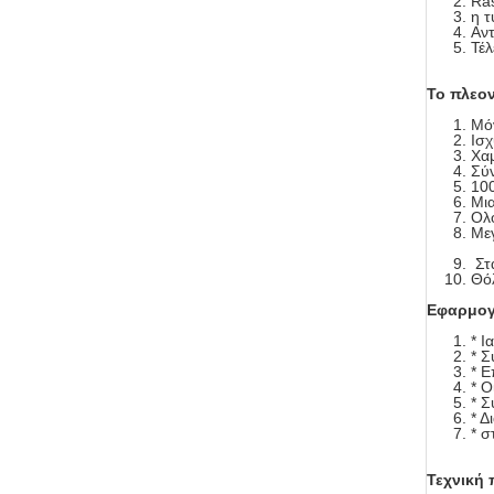
Ras
η τ
Αντ
Τέλ
Το πλεον
Μόν
Ισχ
Χαμ
Σύ
10
Μια
Ολό
Μεγ
Στ
Θό
Εφαρμο
* Ι
* Σ
* Ε
* Ο
* 
* Δ
* σ
Τεχνική