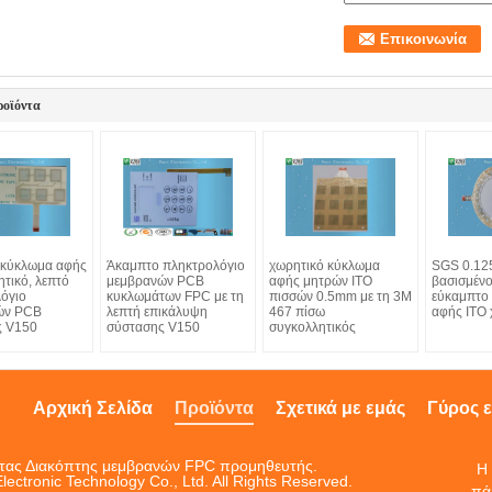
ροϊόντα
 κύκλωμα αφής
Άκαμπτο πληκτρολόγιο
χωρητικό κύκλωμα
SGS 0.1
τικό, λεπτό
μεμβρανών PCB
αφής μητρών ITO
βασισμέν
όγιο
κυκλωμάτων FPC με τη
πισσών 0.5mm με τη 3M
εύκαμπτο
ών PCB
λεπτή επικάλυψη
467 πίσω
αφής ITO 
ς V150
σύστασης V150
συγκολλητικός
Αρχική Σελίδα
Προϊόντα
Σχετικά με εμάς
Γύρος 
ητας Διακόπτης μεμβρανών FPC προμηθευτής.
Η 
ctronic Technology Co., Ltd. All Rights Reserved.
πά