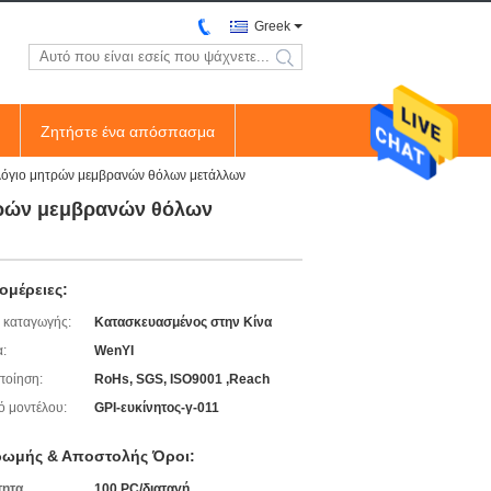
Greek
search
Ζητήστε ένα απόσπασμα
ολόγιο μητρών μεμβρανών θόλων μετάλλων
ητρών μεμβρανών θόλων
ομέρειες:
 καταγωγής:
Κατασκευασμένος στην Κίνα
:
WenYI
ποίηση:
RoHs, SGS, ISO9001 ,Reach
ό μοντέλου:
GPI-ευκίνητος-γ-011
ωμής & Αποστολής Όροι:
τητα
100 PC/διαταγή