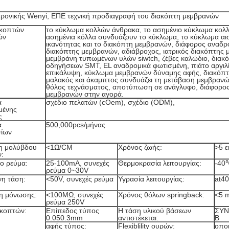
τρονικής Wenyi, ΕΠΕ τεχνική προδιαγραφή του διακόπτη μεμβρανών
ακοπτών
το κύκλωμα κολλών άνθρακα, το ασημένιο κύκλωμα κολλ
ών
ασημένια κόλλα συνδυάζουν το κύκλωμα, το κύκλωμα α
ικανότητας και το διακόπτη μεμβρανών, διάφορος αναδρ
διακόπτης μεμβρανών, αδιάβροχος, ιατρικός διακόπτης
μεμβράνη τυπωμένων υλών siwtch, ζέβες καλώδιο, δια
οδηγήσεων SMT, EL αναδρομικά φωτισμένη, πιάτο αργιλί
επικάλυψη, κύκλωμα μεμβρανών δύναμης αφής, διακόπ
μαλακός και άκαμπτος συνδυάζει τη μετάβαση μεμβρανώ
θόλος τεχνάσματος, αποτύπωση σε ανάγλυφο, διάφορος
μεμβρανών στην αγορά.
α
σχέδιο πελατών (cOem), σχέδιο (ODM),
μένης
ς
α
500,000pcs/μήνας
σίων
η μολύβδου
<1Ω/CM
Χρόνος ζωής:
>5 ε
:
νο ρεύμα:
25-100mA, συνεχές
Θερμοκρασία λειτουργίας:
-40
ρεύμα 0~30V
νη τάση:
<50V, συνεχές ρεύμα
Υγρασία λειτουργίας:
at4
η μόνωσης:
<100MΩ, συνεχές
Χρόνος θόλων springback:
<5 
ρεύμα 250V
ακοπτών:
Επίπεδος τύπος
Η τάση υλικού βάσεων
ΣΥΝ
0.050.3mm
αντιστέκεται:
Β
αφής τύπος:
Flexiblility ουρών:
οπο