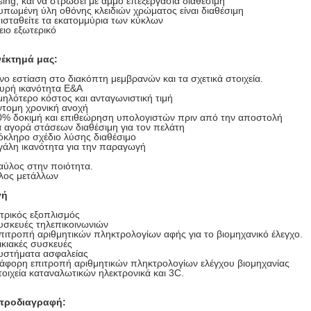
ing, και να στρώσει με άμμο επεξεργασία διαθέσιμη
υπωμένη ύλη οθόνης κλειδιών χρώματος είναι διαθέσιμη
ισταθείτε τα εκατομμύρια των κύκλων
ειο εξωτερικό
έκτημά μας:
ο εστίαση στο διακόπτη μεμβρανών και τα σχετικά στοιχεία.
υρή ικανότητα Ε&Α
ηλότερο κόστος και ανταγωνιστική τιμή
ντομη χρονική ανοχή
0% δοκιμή και επιθεώρηση υπολογιστών πριν από την αποστολή
 αγορά στάσεων διαθέσιμη για τον πελάτη
κληρο σχέδιο λύσης διαθέσιμο
άλη ικανότητα για την παραγωγή
αύλος στην ποιότητα.
λος μετάλλων
γή
ατρικός εξοπλισμός
υσκευές τηλεπικοινωνιών
πιτροπή αριθμητικών πληκτρολογίων αφής για το βιομηχανικό έλεγχο.
ικιακές συσκευές
Συστήματα ασφαλείας
ιάφορη επιτροπή αριθμητικών πληκτρολογίων ελέγχου βιομηχανίας
τοιχεία καταναλωτικών ηλεκτρονικά και 3C.
 προδιαγραφή: