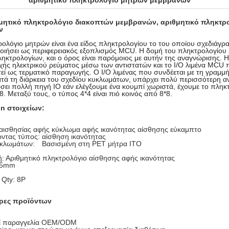
αριθμητικό πληκτρολόγιο μητρών μεμβρανών
θμητικό πληκτρολόγιο διακοπτών μεμβρανών, αριθμητικό πληκτ
ν
ολόγιο μητρών είναι ένα είδος πληκτρολογίου το του οποίου σχεδιάγραμ
οιήσει ως περιφερειακός εξοπλισμός MCU. Η δομή του πληκτρολογίου 
ηκτρολογίων, και ο όρος είναι παρόμοιος με αυτήν της αναγνώρισης. 
χής ηλεκτρικού ρεύματος μέσω των αντιστατών και το I/O λιμένα MCU 
εί ως τερματικό παραγωγής. Ο I/O λιμένας που συνδέεται με τη γραμμή
ατά τη διάρκεια του σχεδίου κυκλωμάτων, υπάρχει πολύ περισσότερη α
ει πολλή πηγή IO εάν ελέγξουμε ένα κουμπί χωριστά, έχουμε το πληκτρ
*8. Μεταξύ τους, ο τύπος 4*4 είναι πιό κοινός από 8*8.
on στοιχείων:
αισθησίας αφής κύκλωμα αφής ικανότητας αίσθησης εύκαμπτο
ώντας τύπος: αίσθηση ικανότητας
κλωμάτων: Βασισμένη στη PET μήτρα ITO
: Αριθμητικό πληκτρολόγιο αίσθησης αφής ικανότητας
.5mm
 Qty: 8P
ρες προϊόντων
ί παραγγελία OEM/ODM