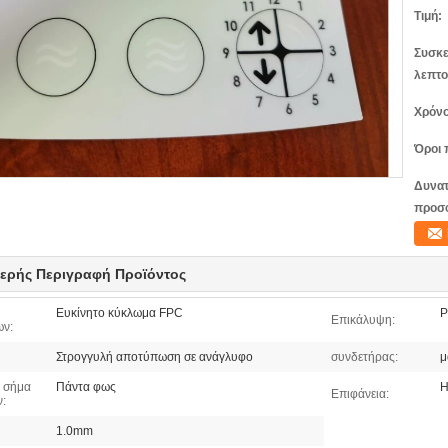
Τιμή:
Συσκε
λεπτο
Χρόνο
Όροι 
Δυνατ
προσ
ερής Περιγραφή Προϊόντος
Ευκίνητο κύκλωμα FPC
P
Επικάλυψη:
ων:
Στρογγυλή αποτύπωση σε ανάγλυφο
συνδετήρας:
μ
 σήμα
Πάντα φως
Η
Επιφάνεια:
:
1.0mm