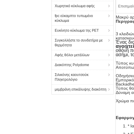
Χωρητικό κύκλωμα αφής
Επισημαί
fpc εύκαμπτο τυπωμένο
Μακρύ αρ
κύκλωμα
Περιγραφ
Ευκίνητο κύκλωμα της PET
3 κλειδι
κατασκευ
Συγκολλήστε το συνδετήρα με
Ένας δι
θερμότητα
ανοιχτε
οθόνη πο
ασήμι, τ
Αφής θόλοι μετάλλων
Τύπος κυ
Διακόπτης Polydome
Αποτύπωσ
Σιλικόνης καουτσούκ
Οδηγήσεω
Πληκτρολόγιο
Εμπορικό
Backadhe
Τύπος θό
μεμβράνη επικάλυψης διακόπτη
Δύναμη α
Χρώμα πα
Εφαρμο
* Ι