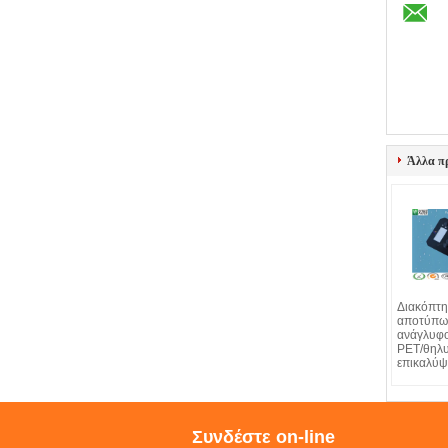
Άλλα π
Διακόπτη
αποτύπω
ανάγλυφο
PET/θηλ
επικαλύ
Συνδέστε on-line