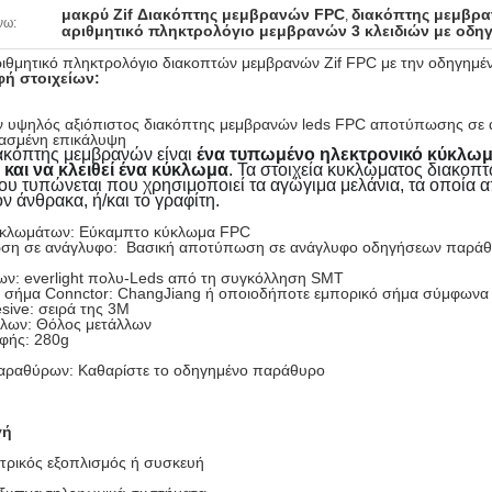
μακρύ Zif Διακόπτης μεμβρανών FPC
διακόπτης μεμβρ
,
νω:
αριθμητικό πληκτρολόγιο μεμβρανών 3 κλειδιών με οδη
ιθμητικό πληκτρολόγιο διακοπτών μεμβρανών Zif FPC με την οδηγημ
ή στοιχείων:
ών υψηλός αξιόπιστος διακόπτης μεμβρανών leds FPC αποτύπωσης σε 
ασμένη επικάλυψη
ακόπτης μεμβρανών είναι
ένα τυπωμένο ηλεκτρονικό κύκλωμ
ί και να κλειθεί ένα κύκλωμα
. Τα στοιχεία κυκλώματος διακοπ
υ τυπώνεται που χρησιμοποιεί τα αγώγιμα μελάνια, τα οποία α
ον άνθρακα, ή/και το γραφίτη.
κλωμάτων: Εύκαμπτο κύκλωμα FPC
η σε ανάγλυφο: Βασική αποτύπωση σε ανάγλυφο οδηγήσεων παράθυ
ν: everlight πολυ-Leds από τη συγκόλληση SMT
 σήμα Connctor: ChangJiang ή οποιοδήποτε εμπορικό σήμα σύμφωνα μ
sive: σειρά της 3M
λων: Θόλος μετάλλων
φής: 280g
ραθύρων: Καθαρίστε το οδηγημένο παράθυρο
γή
ατρικός εξοπλισμός ή συσκευή