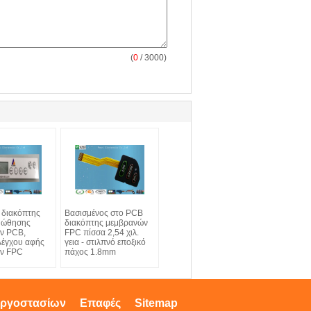
(
0
/ 3000)
 διακόπτης
Βασισμένος στο PCB
 ώθησης
διακόπτης μεμβρανών
ν PCB,
FPC πίσσα 2,54 χιλ.
λέγχου αφής
γεια - στιλπνό εποξικό
ν FPC
πάχος 1.8mm
εργοστασίων
Επαφές
Sitemap