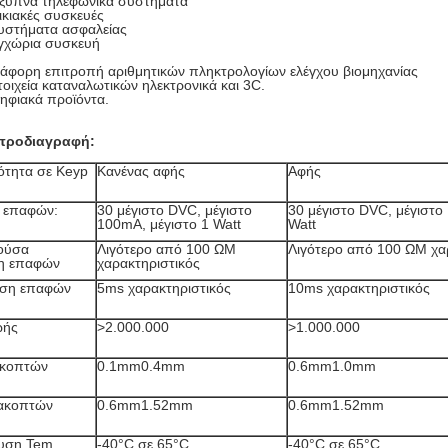
Έξυπνα τηλεφωνικά συστήματα
ικιακές συσκευές
Συστήματα ασφαλείας
Εγχώρια συσκευή
ιάφορη επιτροπή αριθμητικών πληκτρολογίων ελέγχου βιομηχανίας
τοιχεία καταναλωτικών ηλεκτρονικά και 3C.
ηφιακά προϊόντα.
 προδιαγραφή:
κότητα σε Keyp
Κανένας αφής
Αφής
 επαφών:
30 μέγιστο DVC, μέγιστο
30 μέγιστο DVC, μέγιστο
100mA, μέγιστο 1 Watt
Watt
ούσα
Λιγότερο από 100 ΩΜ
Λιγότερο από 100 ΩΜ χα
ση επαφών
χαρακτηριστικός
ση επαφών
5ms χαρακτηριστικός
10ms χαρακτηριστικός
ωής
>2.000.000
>1.000.000
ιακοπτών
0.1mm0.4mm
0.6mm1.0mm
ιακοπτών
0.6mm1.52mm
0.6mm1.52mm
υση Tem
-40°C σε 65°C
-40°C σε 65°C