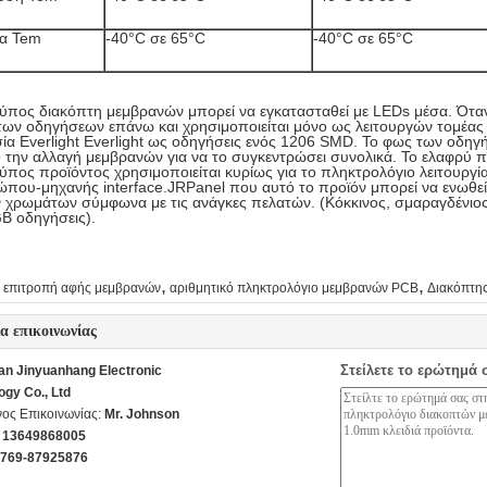
ία Tem
-40°C σε 65°C
-40°C σε 65°C
ύπος διακόπτη μεμβρανών μπορεί να εγκατασταθεί με LEDs μέσα. Όταν 
των οδηγήσεων επάνω και χρησιμοποιείται μόνο ως λειτουργών τομέας 
ία Everlight Everlight ως οδηγήσεις ενός 1206 SMD. Το φως των οδηγ
 την αλλαγή μεμβρανών για να το συγκεντρώσει συνολικά. Το ελαφρύ 
ύπος προϊόντος χρησιμοποιείται κυρίως για το πληκτρολόγιο λειτουργί
ώπου-μηχανής interface.JRPanel που αυτό το προϊόν μπορεί να ενωθε
 χρωμάτων σύμφωνα με τις ανάγκες πελατών. (Κόκκινος, σμαραγδένιος 
B οδηγήσεις).
,
,
επιτροπή αφής μεμβρανών
αριθμητικό πληκτρολόγιο μεμβρανών PCB
Διακόπτη
ία επικοινωνίας
Στείλετε το ερώτημά 
n Jinyuanhang Electronic
ogy Co., Ltd
ος Επικοινωνίας:
Mr. Johnson
 13649868005
-769-87925876