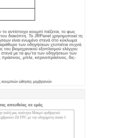
το αντίστοιχο κουμπί πιέζεται, το φως
του διακόπτη. Το JRPanel χρησιμοποιεί τη
ήσεων είναι ενωμένο στενά στο κύκλωμα
παράθυρο των οδηγήσεων χτυπιέται συχνά.
ας του βιομηχανικού εξοπλισμού ελέγχου
ί στενά με τα φω'τα των οδηγήσεων των
πράσινος, μπλε, κιτρινοπράσινος, δις-
ς κουμπιών ώθησης μεμβρανών
σας απευθείας σε εμάς