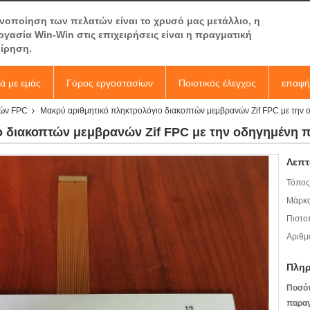
ανοποίηση των πελατών είναι το χρυσό μας μετάλλιο, η
ργασία Win-Win στις επιχειρήσεις είναι η πραγματική
είρηση.
κά με εμάς
Γύρος εργοστασίων
Ποιοτικός έλεγχος
επαφή
νών FPC
Μακρύ αριθμητικό πληκτρολόγιο διακοπτών μεμβρανών Zif FPC με την 
 διακοπτών μεμβρανών Zif FPC με την οδηγημένη π
Λεπτ
Τόπος
Μάρκα
Πιστο
Αριθμ
Πληρ
Ποσό
παραγ