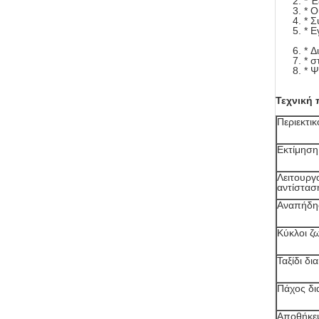
* 
* Ο
* 
* 
* Δ
* σ
* Ψ
Τεχνική
Περιεκτι
Εκτίμηση
Λειτουργ
αντίστα
Αναπήδη
Κύκλοι ζ
Ταξίδι δ
Πάχος δ
Αποθήκε