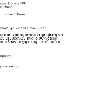
ανών 1.0mm FPC
,
γημένος
ένη πίσσα 1.0mm
ανάγλυφο και SMT πολυ με την
α που χρησιμοποιεί την πίεση να
τών μεμβρανών είναι ο συχνότερα
ποτελούνται χαρακτηριστικά από το
ρο και,
ε το αίτημα.