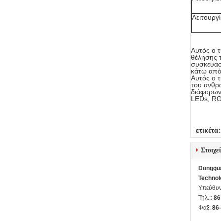
Λειτουργ
Αυτός ο τ
θέλησης 
συσκευασ
κάτω από
Αυτός ο τ
του ανθρ
διάφορων
LEDs, RG
ετικέτα:
Στοιχε
Donggua
Technol
Υπεύθυν
Τηλ.::
86
Φαξ:
86