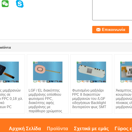
ροϊόντα
ς μεμβρανών
LGF / EL διακόπτης
Φωτισμένο μαξιλάρι
Άκαμπτος
σης σε
μεμβράνης οπίσθιου
FPC 8 διακοπτών
κουμπιών
 FPC 0,18 χιλ.
φωτισμού FPC,
μεμβρανών του /LGF
μεμβρανώ
υκό
διακόπτης αφής
οδηγήσεων Backlight
πίνακας ε
ψεων PC
μεμβράνης με
δευτερεύον φως SMT
μεμβρανώ
παράθυρο χρώματος
Αρχική Σελίδα
Προϊόντα
Σχετικά με εμάς
Γύρος 