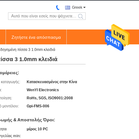
Greek
search
Ζητήστε ένα απόσπασμα
οδηγημένη πίσσα 3 1.0mm κλειδιά
ίσσα 3 1.0mm κλειδιά
ομέρειες:
 καταγωγής:
Κατασκευασμένος στην Κίνα
:
WenYI Electronics
ποίηση:
RoHs, SGS, ISO9001:2008
ό μοντέλου:
Gpi-FMS-006
ωμής & Αποστολής Όροι:
τητα
μέρος 10 PC
γελίας min: