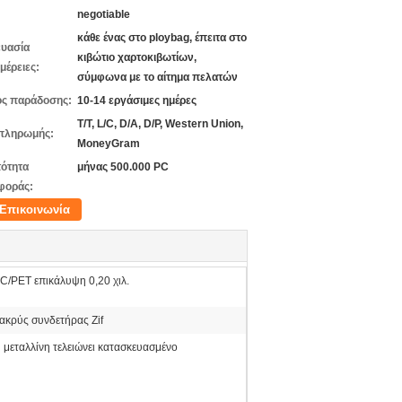
negotiable
κάθε ένας στο ploybag, έπειτα στο
υασία
κιβώτιο χαρτοκιβωτίων,
μέρειες:
σύμφωνα με το αίτημα πελατών
ς παράδοσης:
10-14 εργάσιμες ημέρες
T/T, L/C, D/A, D/P, Western Union,
πληρωμής:
MoneyGram
ότητα
μήνας 500.000 PC
φοράς:
Επικοινωνία
C/PET επικάλυψη 0,20 χιλ.
ακρύς συνδετήρας Zif
 μεταλλίνη τελειώνει κατασκευασμένο