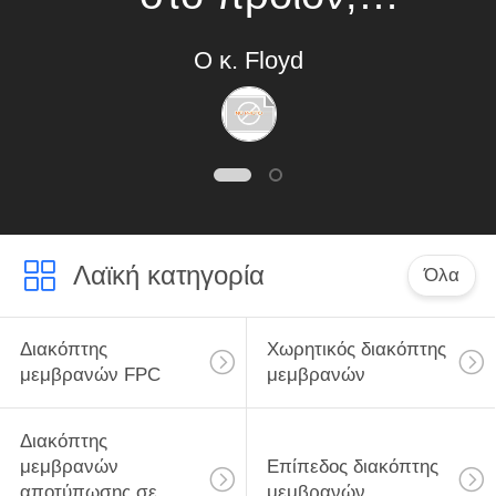
πραγματικό ένας
Ο κ. Floyd
εμπειρογνώμονας
στο διακόπτη
μεμβρανών
Λαϊκή κατηγορία
Όλα
Διακόπτης
Χωρητικός διακόπτης
μεμβρανών FPC
μεμβρανών
Διακόπτης
μεμβρανών
Επίπεδος διακόπτης
αποτύπωσης σε
μεμβρανών