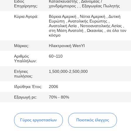
ΈΛΕΓΧΟΣ
Είδος
Κατασκευαστής , Διανομέας /
Επιχείρησης:
χονδρέμπορος , , Εξαγωγέας Πωλητής
Κύρια Αγορά:
Βόρεια Αμερική , Νότια Αμερική , Δυτική
ΜΑΣ
Ευρώπη , Ανατολικής Ευρώπης ,
Ανατολική Ασία , Νοτιοανατολικής Ασίας ,
ΕΛΆΤΕ
στη Μέση Ανατολή , Ωκεανίας , σε όλο τον
κόσμο
ΣΕ
Μάρκες:
Ηλεκτρονική WenYI
ΕΠΑΦΉ
Αριθμός
60~110
ΜΕ
Υπαλλήλων:
Ετήσιες
1,500,000-2,500,000
ΖΗΤΉΣΤΕ
πωλήσεις:
ΈΝΑ
Ιδρύθηκε Έτος:
2006
ΑΠΌΣΠΑΣΜΑ
Εξαγωγή pc:
70% - 80%
SITEMAP
Γύρος εργοστασίων
Ποιοτικός έλεγχος