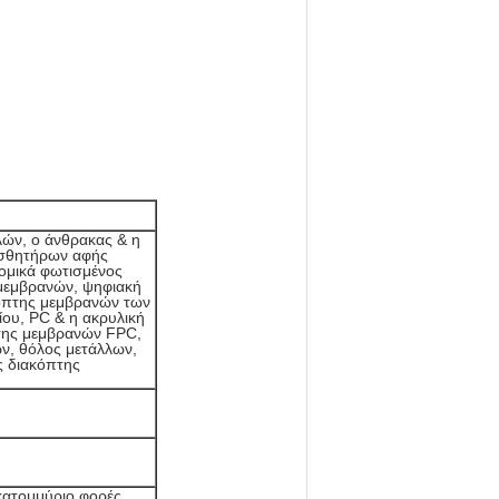
ών, ο άνθρακας & η
ισθητήρων αφής
ρομικά φωτισμένος
 μεμβρανών, ψηφιακή
κόπτης μεμβρανών των
ου, PC & η ακρυλική
της μεμβρανών FPC,
ν, θόλος μετάλλων,
ς διακόπτης
κατομμύριο φορές