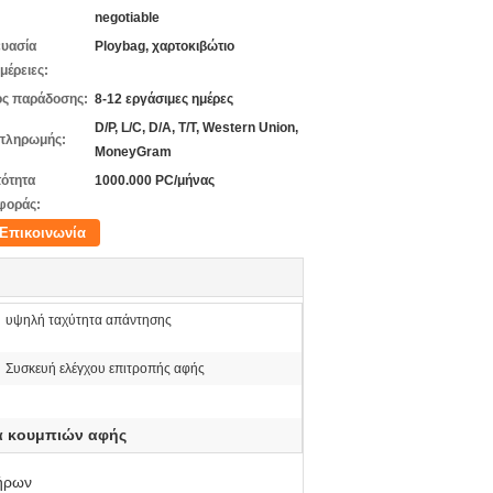
negotiable
υασία
Ploybag, χαρτοκιβώτιο
μέρειες:
ς παράδοσης:
8-12 εργάσιμες ημέρες
D/P, L/C, D/A, T/T, Western Union,
πληρωμής:
MoneyGram
ότητα
1000.000 PC/μήνας
φοράς:
Επικοινωνία
υψηλή ταχύτητα απάντησης
Συσκευή ελέγχου επιτροπής αφής
α κουμπιών αφής
τήρων