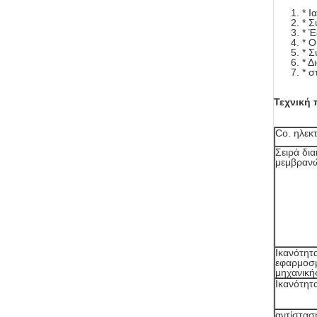
* Ι
* Σ
* 
* Ο
* 
* Δ
* σ
Τεχνική
Co. ηλεκ
Σειρά δι
μεμβραν
Ικανότητ
εφαρμοσ
μηχανική
Ικανότητ
αντίστασ