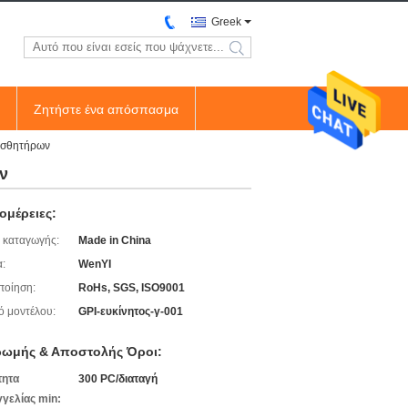
Greek
search
Ζητήστε ένα απόσπασμα
αισθητήρων
ν
ομέρειες:
 καταγωγής:
Made in China
:
WenYI
ποίηση:
RoHs, SGS, ISO9001
ό μοντέλου:
GPI-ευκίνητος-γ-001
ωμής & Αποστολής Όροι:
τητα
300 PC/διαταγή
γελίας min: