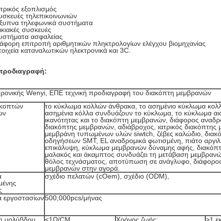
ατρικός εξοπλισμός
υσκευές τηλεπικοινωνιών
Έξυπνα τηλεφωνικά συστήματα
ικιακές συσκευές
Συστήματα ασφαλείας
ιάφορη επιτροπή αριθμητικών πληκτρολογίων ελέγχου βιομηχανίας
τοιχεία καταναλωτικών ηλεκτρονικά και 3C.
 προδιαγραφή:
τρονικής Wenyi, ΕΠΕ τεχνική προδιαγραφή του διακόπτη μεμβρανών
ακοπτών
το κύκλωμα κολλών άνθρακα, το ασημένιο κύκλωμα κολλ
ών
ασημένια κόλλα συνδυάζουν το κύκλωμα, το κύκλωμα α
ικανότητας και το διακόπτη μεμβρανών, διάφορος αναδ
διακόπτης μεμβρανών, αδιάβροχος, ιατρικός διακόπτης
μεμβράνη τυπωμένων υλών siwtch, ζέβες καλώδιο, δια
οδηγήσεων SMT, EL αναδρομικά φωτισμένη, πιάτο αργιλί
επικάλυψη, κύκλωμα μεμβρανών δύναμης αφής, διακόπ
μαλακός και άκαμπτος συνδυάζει τη μετάβαση μεμβρανώ
θόλος τεχνάσματος, αποτύπωση σε ανάγλυφο, διάφορο
μεμβρανών στην αγορά.
α
σχέδιο πελατών (cOem), σχέδιο (ODM),
μένης
ς
α εργοστασίων
500,000pcs/μήνας
η μολύβδου
<1Ω/CM
Χρόνος ζωής:
>
1 ε