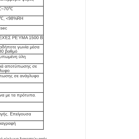
℃~70℃
0℃, <98%RH
sec
ΕΧΈΣ ΡΕΎΜΑ 1500 Β
αδήποτε γωνία μέσα
80 βαθμό
υπωμένη ύλη
διά αποτύπωσης σε
λυφο
ύπωσης σε ανάγλυφο
ωνα με τα πρότυπα.
αγής. Επείγουσα
διαγραφή