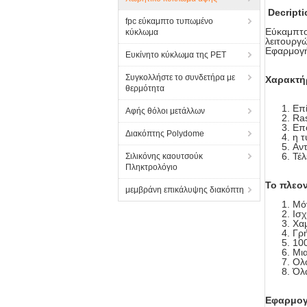
Decripti
fpc εύκαμπτο τυπωμένο
Εύκαμπτο
κύκλωμα
λειτουργ
Εφαρμογή
Ευκίνητο κύκλωμα της PET
Συγκολλήστε το συνδετήρα με
Χαρακτή
θερμότητα
Επ
Αφής θόλοι μετάλλων
Ras
Επο
Διακόπτης Polydome
η τ
Αντ
Τέλ
Σιλικόνης καουτσούκ
Πληκτρολόγιο
Το πλεον
μεμβράνη επικάλυψης διακόπτη
Μόν
Ισχ
Χαμ
Γρ
10
Μια
Ολό
Όλα
Εφαρμο