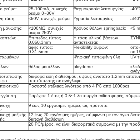
:
νο ρεύμα:
25-100mA, συνεχές
Θερμοκρασία λειτουργίας:
-40
ρεύμα 0~30V
νη τάση:
<50V, συνεχές ρεύμα
Υγρασία λειτουργίας:
at4
η μόνωσης:
<100MΩ, συνεχές
Χρόνος θόλων springback:
<5 m
ρεύμα 250V
ακοπτών:
Επίπεδος τύπος
Η τάση υλικού βάσεων
ΣΥΝ
0.050.3mm
αντιστέκεται:
αφής τύπος:
Flexiblility ουρών:
οποι
0.31.5mm
σε 1
υπωμένων
Ψηφιακή τυπωμένη ύλη
UV τ
όλων
θόλος μετάλλων
ploydome
κλει
ανάγ
ποτύπωσης
διάφορα είδη διαθέσιμου, ύψους ανώτατο 1.2mm αποτ
υφο
αποτύπωσης σε ανάγλυφο
ποιοτικού
Ποσοστό ατέλειας λιγότερο από 4 PC από 1000pcs
 εγγύηση
Παρέχετε 1 έτος ή 0.5~1 λειτουργία milion φορές, σύμφ
ανοχή
9 έως 10 εργάσιμες ημέρες ως πρότυπα
ν
ανοχή μαζικής
12 έως 20 εργάσιμες ημέρες, σύμφωνα με τον όγκο διατ
ής
διαταγή διαθέσιμη
20 PC/μέρος, να είναι διαφορετικά σύμφωνα με την προ
,
,