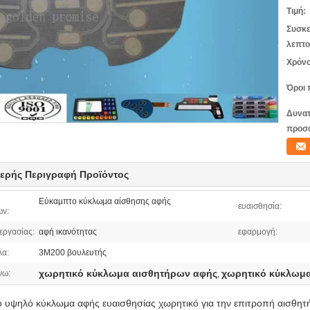
Τιμή:
Συσκε
λεπτο
Χρόνο
Όροι 
Δυνατ
προσ
ερής Περιγραφή Προϊόντος
Εύκαμπτο κύκλωμα αίσθησης αφής
ευαισθησία:
ων:
εργασίας:
αφή ικανότητας
εφαρμογή:
λα:
3M200 βουλευτής
χωρητικό κύκλωμα αισθητήρων αφής
χωρητικό κύκλωμ
νω:
,
 υψηλό κύκλωμα αφής ευαισθησίας χωρητικό για την επιτροπή αισθη