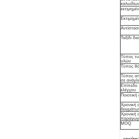
καλωδίων
εκτιμημέ
Εκτιμημέ
Αντίστασ
Ταξίδι δι
Τύπος τ
υλών
Τύπος θ
Τύπος α
σε ανάγλ
Επίπεδο 
ελέγχου
Ποιοτική
Χρονική 
δειγμάτω
Χρονική 
παραγωγ
MOQ
ετικέτα: