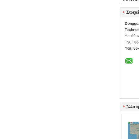
Στοιχε
Donggua
Technol
Υπεύθυν
Τηλ.::
86
Φαξ:
86
Άλλα π