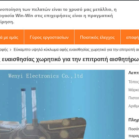
ανοποίηση των πελατών είναι το χρυσό μας μετάλλιο, η
ργασία Win-Win στις επιχειρήσεις είναι η πραγματική
είρηση.
κά με εμάς
Γύρος εργοστασίων
Ποιοτικός έλεγχος
επαφή
 αφής
Εύκαμπτο υψηλό κύκλωμα αφής ευαισθησίας χωρητικό για την επιτροπή 
ευαισθησίας χωρητικό για την επιτροπή αισθητήρω
Λεπτ
Τόπος
Μάρκα
Πιστο
Αριθμ
Πληρ
Ποσό
παραγ