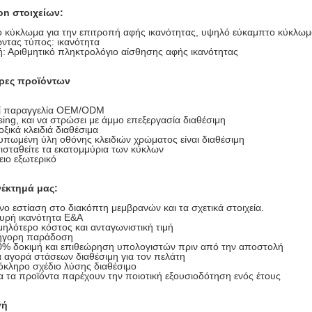
on στοιχείων:
 κύκλωμα για την επιτροπή αφής ικανότητας, υψηλό εύκαμπτο κύκλωμ
ώντας τύπος: ικανότητα
: Αριθμητικό πληκτρολόγιο αίσθησης αφής ικανότητας
ρες προϊόντων
ί παραγγελία OEM/ODM
ing, και να στρώσει με άμμο επεξεργασία διαθέσιμη
ξικά κλειδιά διαθέσιμα
υπωμένη ύλη οθόνης κλειδιών χρώματος είναι διαθέσιμη
ισταθείτε τα εκατομμύρια των κύκλων
ειο εξωτερικό
έκτημά μας:
ο εστίαση στο διακόπτη μεμβρανών και τα σχετικά στοιχεία.
υρή ικανότητα Ε&Α
ηλότερο κόστος και ανταγωνιστική τιμή
ήγορη παράδοση
0% δοκιμή και επιθεώρηση υπολογιστών πριν από την αποστολή
 αγορά στάσεων διαθέσιμη για τον πελάτη
κληρο σχέδιο λύσης διαθέσιμο
 τα προϊόντα παρέχουν την ποιοτική εξουσιοδότηση ενός έτους
γή