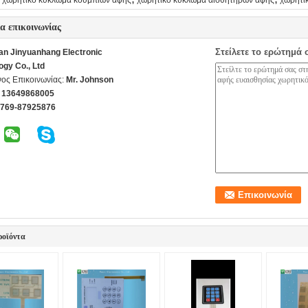
χωρητικό κύκλωμα κουμπιών αφής
χωρητικό κύκλωμα αισθητήρων αφής
χωρητι
ία επικοινωνίας
Στείλετε το ερώτημά 
n Jinyuanhang Electronic
ogy Co., Ltd
ος Επικοινωνίας:
Mr. Johnson
 13649868005
-769-87925876
ροϊόντα