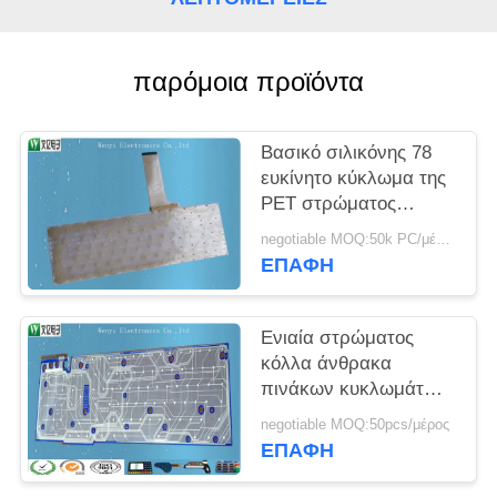
PRIVACY
POLICY
παρόμοια προϊόντα
Βασικό σιλικόνης 78
ευκίνητο κύκλωμα της
PET στρώματος
χαπιών διπλό για το
negotiable MOQ:50k PC/μέρος
πληκτρολόγιο
ΕΠΑΦΉ
σημειωματάριων
Ενιαία στρώματος
κόλλα άνθρακα
πινάκων κυκλωμάτων
της PET ευκίνητη για
negotiable MOQ:50pcs/μέρος
το διακόπτη
ΕΠΑΦΉ
μεμβρανών παικτών
παιχνιδιών παιχνιδιών