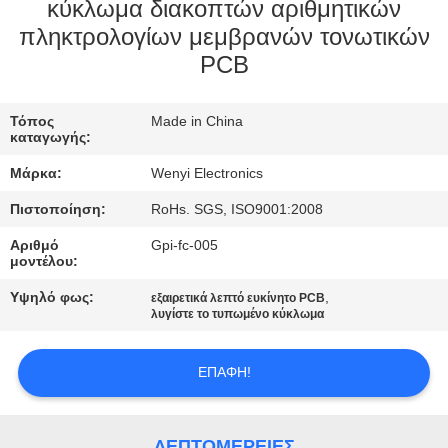
ΈΛΕΓΧΟΣ
κύκλωμα διακοπτών αριθμητικών
πληκτρολογίων μεμβρανών τονωτικών
PCB
ΜΑΣ
ΕΛΆΤΕ
Τόπος
Made in China
ΣΕ
καταγωγής:
ΕΠΑΦΉ
Μάρκα:
Wenyi Electronics
ΜΕ
Πιστοποίηση:
RoHs. SGS, ISO9001:2008
Αριθμό
Gpi-fc-005
ΖΗΤΉΣΤΕ
μοντέλου:
ΈΝΑ
Υψηλό φως:
,
εξαιρετικά λεπτό ευκίνητο PCB
λυγίστε το τυπωμένο κύκλωμα
ΑΠΌΣΠΑΣΜΑ
ΕΠΑΦΉ!
SITEMAP
ΛΕΠΤΟΜΈΡΕΙΕΣ