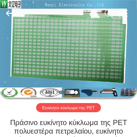
Jinyuanhang
Electronic
Technology
Co.,
Ltd.
All
Rights
Reserved.
ΣΠΊΤΙ
ΠΡΟΪΌΝΤΑ
ΠΕΡΊΠΟΥ
ΕΜΕΊΣ
ΓΎΡΟΣ
ΕΡΓΟΣΤΑΣΊΩΝ
Ευκίνητο κύκλωμα της PET
Πράσινο ευκίνητο κύκλωμα της PET
ΠΟΙΟΤΙΚΌΣ
πολυεστέρα πετρελαίου, ευκίνητο