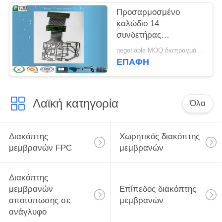
Προσαρμοσμένο
καλώδιο 14
συνδετήρας
καρφιτσών τρία
negotiable MOQ:διαπραγμάτευση
στρώματα δύο
ΕΠΑΦΉ
κυκλωμάτων της PET
ευκίνητο στρώμα
ασπίδων πλευρών
Λαϊκή κατηγορία
ESD
Όλα
Διακόπτης
Χωρητικός διακόπτης
μεμβρανών FPC
μεμβρανών
Διακόπτης
μεμβρανών
Επίπεδος διακόπτης
αποτύπωσης σε
μεμβρανών
ανάγλυφο