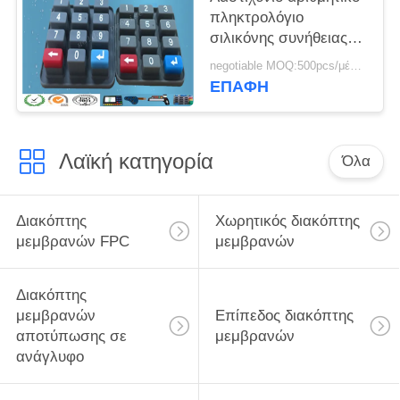
αγώγιμο λαστιχένιο
πληκτρολόγιο
σιλικόνης συνήθειας
Eco φιλικό αδιάβροχο
negotiable MOQ:500pcs/μέρος
με το χάπι άνθρακα
ΕΠΑΦΉ
Λαϊκή κατηγορία
Όλα
Διακόπτης
Χωρητικός διακόπτης
μεμβρανών FPC
μεμβρανών
Διακόπτης
μεμβρανών
Επίπεδος διακόπτης
αποτύπωσης σε
μεμβρανών
ανάγλυφο