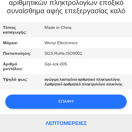
ΈΛΕΓΧΟΣ
αριθμητικών πληκτρολογίων εποξικό
συναίσθημα αφής επεξεργασίας καλό
ΜΑΣ
Τόπος
Made in China
ΕΛΆΤΕ
καταγωγής:
ΣΕ
Μάρκα:
Wenyi Electronics
ΕΠΑΦΉ
Πιστοποίηση:
SGS,RoHs,ISO9001
ΜΕ
Αριθμό
Gpi-sck-005
μοντέλου:
ΖΗΤΉΣΤΕ
Υψηλό φως:
,
αγώγιμο λαστιχένιο αριθμητικό πληκτρολόγιο
Αριθμητικό αριθμητικό πληκτρολόγιο σιλικόνης
ΈΝΑ
ΑΠΌΣΠΑΣΜΑ
ΕΠΑΦΉ!
SITEMAP
ΛΕΠΤΟΜΈΡΕΙΕΣ