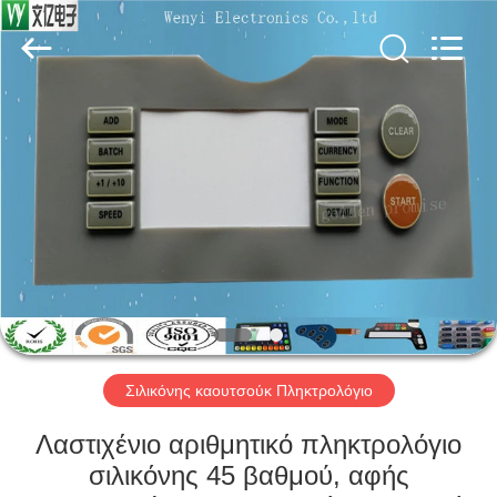
Jinyuanhang
Electronic
Technology
Co.,
Ltd.
All
Rights
Reserved.
ΣΠΊΤΙ
ΠΡΟΪΌΝΤΑ
ΠΕΡΊΠΟΥ
ΕΜΕΊΣ
ΓΎΡΟΣ
ΕΡΓΟΣΤΑΣΊΩΝ
Σιλικόνης καουτσούκ Πληκτρολόγιο
Λαστιχένιο αριθμητικό πληκτρολόγιο
ΠΟΙΟΤΙΚΌΣ
σιλικόνης 45 βαθμού, αφής