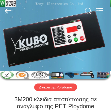
Jinyuanhang
Electronic
Technology
Co.,
Ltd.
All
Rights
Reserved.
ΣΠΊΤΙ
ΠΡΟΪΌΝΤΑ
ΠΕΡΊΠΟΥ
ΕΜΕΊΣ
ΓΎΡΟΣ
ΕΡΓΟΣΤΑΣΊΩΝ
Διακόπτης Polydome
3M200 κλειδιά αποτύπωσης σε
ΠΟΙΟΤΙΚΌΣ
ανάγλυφο της PET Ploydome