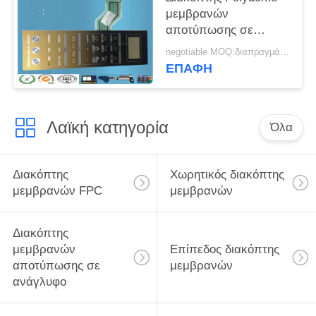
μεμβρανών
αποτύπωσης σε
ανάγλυφο
negotiable MOQ:διαπραγμάτευση
Backahesive Nikto με
ΕΠΑΦΉ
το στρώμα
προστατευτικών
καλυμμάτων ESD
Λαϊκή κατηγορία
Όλα
Διακόπτης
Χωρητικός διακόπτης
μεμβρανών FPC
μεμβρανών
Διακόπτης
μεμβρανών
Επίπεδος διακόπτης
αποτύπωσης σε
μεμβρανών
ανάγλυφο