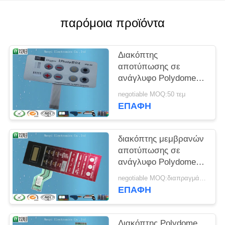
PRIVACY
POLICY
παρόμοια προϊόντα
Διακόπτης
αποτύπωσης σε
ανάγλυφο Polydome
με την οδηγημένη
negotiable MOQ:50 τεμ
ζώνη επίδειξης, αφής
ΕΠΑΦΉ
διακόπτης κουμπιών
ώθησης μεμβρανών
διακόπτης μεμβρανών
αποτύπωσης σε
ανάγλυφο Polydome
πισσών 2.54mm ZIF
negotiable MOQ:διαπραγμάτευση
Wirelead Nikto
ΕΠΑΦΉ
Backahesive
Διακόπτης Polydome