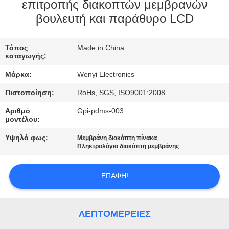
ΈΛΕΓΧΟΣ
επιτροπής διακοπτών μεμβρανών
βουλευτή και παράθυρο LCD
ΜΑΣ
Τόπος
Made in China
ΕΛΆΤΕ
καταγωγής:
ΣΕ
Μάρκα:
Wenyi Electronics
ΕΠΑΦΉ
Πιστοποίηση:
RoHs, SGS, ISO9001:2008
ΜΕ
Αριθμό
Gpi-pdms-003
μοντέλου:
ΖΗΤΉΣΤΕ
Υψηλό φως:
,
Μεμβράνη διακόπτη πίνακα
Πληκτρολόγιο διακόπτη μεμβράνης
ΈΝΑ
ΑΠΌΣΠΑΣΜΑ
ΕΠΑΦΉ!
SITEMAP
ΛΕΠΤΟΜΈΡΕΙΕΣ