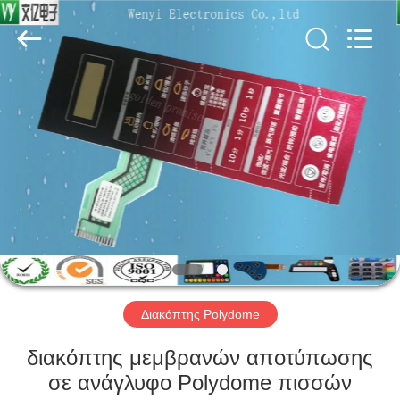
Jinyuanhang
Electronic
Technology
Co.,
Ltd.
All
Rights
Reserved.
ΣΠΊΤΙ
ΠΡΟΪΌΝΤΑ
ΠΕΡΊΠΟΥ
ΕΜΕΊΣ
ΓΎΡΟΣ
ΕΡΓΟΣΤΑΣΊΩΝ
Διακόπτης Polydome
διακόπτης μεμβρανών αποτύπωσης
ΠΟΙΟΤΙΚΌΣ
σε ανάγλυφο Polydome πισσών