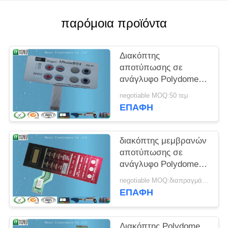
PRIVACY
POLICY
παρόμοια προϊόντα
Διακόπτης
αποτύπωσης σε
ανάγλυφο Polydome
με την οδηγημένη
negotiable MOQ:50 τεμ
ζώνη επίδειξης, αφής
ΕΠΑΦΉ
διακόπτης κουμπιών
ώθησης μεμβρανών
διακόπτης μεμβρανών
αποτύπωσης σε
ανάγλυφο Polydome
πισσών 2.54mm ZIF
negotiable MOQ:διαπραγμάτευση
Wirelead Nikto
ΕΠΑΦΉ
Backahesive
Διακόπτης Polydome