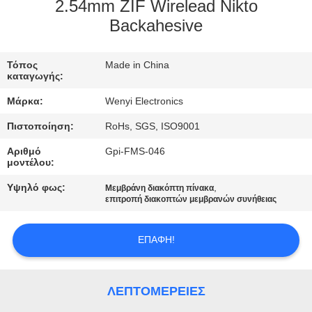
ΈΛΕΓΧΟΣ
2.54mm ZIF Wirelead Nikto
Backahesive
ΜΑΣ
Τόπος
Made in China
ΕΛΆΤΕ
καταγωγής:
ΣΕ
Μάρκα:
Wenyi Electronics
ΕΠΑΦΉ
Πιστοποίηση:
RoHs, SGS, ISO9001
ΜΕ
Αριθμό
Gpi-FMS-046
μοντέλου:
ΖΗΤΉΣΤΕ
Υψηλό φως:
,
Μεμβράνη διακόπτη πίνακα
επιτροπή διακοπτών μεμβρανών συνήθειας
ΈΝΑ
ΑΠΌΣΠΑΣΜΑ
ΕΠΑΦΉ!
SITEMAP
ΛΕΠΤΟΜΈΡΕΙΕΣ