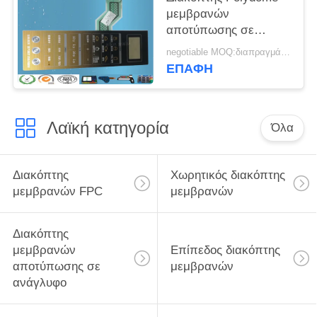
μεμβρανών
αποτύπωσης σε
ανάγλυφο
negotiable MOQ:διαπραγμάτευση
Backahesive Nikto με
ΕΠΑΦΉ
το στρώμα
προστατευτικών
καλυμμάτων ESD
Λαϊκή κατηγορία
Όλα
Διακόπτης
Χωρητικός διακόπτης
μεμβρανών FPC
μεμβρανών
Διακόπτης
μεμβρανών
Επίπεδος διακόπτης
αποτύπωσης σε
μεμβρανών
ανάγλυφο