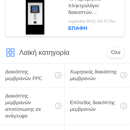
πληκτρολόγιο
διακοπτών
μεμβρανών,
negotiable MOQ:100 PC/διαταγή
αριθμητικό
ΕΠΑΦΉ
πληκτρολόγιο μητρών
μεμβρανών θόλων
μετάλλων
Λαϊκή κατηγορία
Όλα
Διακόπτης
Χωρητικός διακόπτης
μεμβρανών FPC
μεμβρανών
Διακόπτης
μεμβρανών
Επίπεδος διακόπτης
αποτύπωσης σε
μεμβρανών
ανάγλυφο