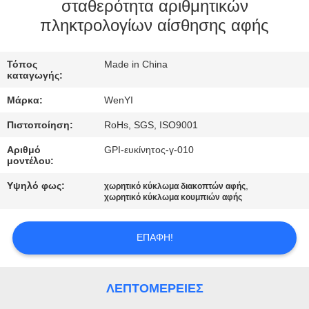
ΈΛΕΓΧΟΣ
σταθερότητα αριθμητικών
πληκτρολογίων αίσθησης αφής
ΜΑΣ
Τόπος
Made in China
ΕΛΆΤΕ
καταγωγής:
ΣΕ
Μάρκα:
WenYI
ΕΠΑΦΉ
Πιστοποίηση:
RoHs, SGS, ISO9001
ΜΕ
Αριθμό
GPI-ευκίνητος-γ-010
μοντέλου:
ΖΗΤΉΣΤΕ
Υψηλό φως:
,
χωρητικό κύκλωμα διακοπτών αφής
χωρητικό κύκλωμα κουμπιών αφής
ΈΝΑ
ΑΠΌΣΠΑΣΜΑ
ΕΠΑΦΉ!
SITEMAP
ΛΕΠΤΟΜΈΡΕΙΕΣ