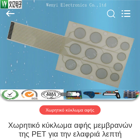
Jinyuanhang
Electronic
Technology
Co.,
Ltd.
All
Rights
Reserved.
ΣΠΊΤΙ
ΠΡΟΪΌΝΤΑ
ΠΕΡΊΠΟΥ
ΕΜΕΊΣ
ΓΎΡΟΣ
ΕΡΓΟΣΤΑΣΊΩΝ
Χωρητικό κύκλωμα αφής
Χωρητικό κύκλωμα αφής μεμβρανών
ΠΟΙΟΤΙΚΌΣ
της PET για την ελαφριά λεπτή