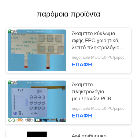
PRIVACY
POLICY
παρόμοια προϊόντα
Άκαμπτο κύκλωμα
αφής FPC χωρητικό,
λεπτό πληκτρολόγιο
μεμβρανών PCB
negotiable MOQ:10 PC/μέρος
σύστασης V150
ΕΠΑΦΉ
Άκαμπτο
πληκτρολόγιο
μεμβρανών PCB
κυκλωμάτων FPC με
negotiable MOQ:10 PC/μέρος
τη λεπτή επικάλυψη
ΕΠΑΦΉ
σύστασης V150
4x4 αριθμητικό