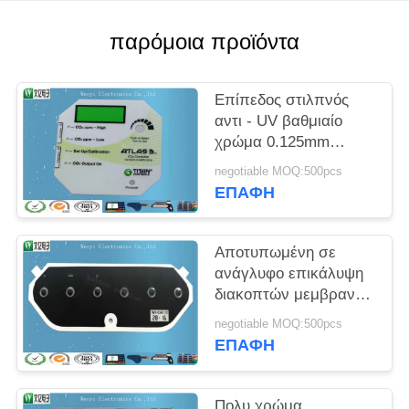
PRIVACY
POLICY
παρόμοια προϊόντα
Επίπεδος στιλπνός
αντι - UV βαθμιαίο
χρώμα 0.125mm
επικαλύψεων
negotiable MOQ:500pcs
παραθύρων Transluent
ΕΠΑΦΉ
LCD διακοπτών
μεμβρανών
πολυεστέρα
Αποτυπωμένη σε
ανάγλυφο επικάλυψη
διακοπτών μεμβρανών
πολυεστέρα 0.125mm
negotiable MOQ:500pcs
στιλπνή με τον
ΕΠΑΦΉ
αύξοντα αριθμό και
την ημερομηνία
Πολυ χρώμα