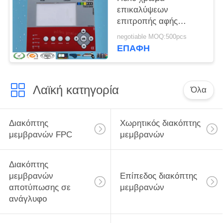
επικαλύψεων
επιτροπής αφής
αριθμητικών
negotiable MOQ:500pcs
πληκτρολογίων
ΕΠΑΦΉ
διακοπτών μεμβρανών
αριθμητικό για τη UV
μηχανή τυπωμένων
Λαϊκή κατηγορία
υλών
Όλα
Διακόπτης
Χωρητικός διακόπτης
μεμβρανών FPC
μεμβρανών
Διακόπτης
μεμβρανών
Επίπεδος διακόπτης
αποτύπωσης σε
μεμβρανών
ανάγλυφο