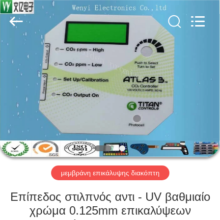
Jinyuanhang
Electronic
Technology
Co.,
Ltd.
All
Rights
Reserved.
ΣΠΊΤΙ
ΠΡΟΪΌΝΤΑ
ΠΕΡΊΠΟΥ
ΕΜΕΊΣ
ΓΎΡΟΣ
ΕΡΓΟΣΤΑΣΊΩΝ
μεμβράνη επικάλυψης διακόπτη
Επίπεδος στιλπνός αντι - UV βαθμιαίο
ΠΟΙΟΤΙΚΌΣ
χρώμα 0.125mm επικαλύψεων