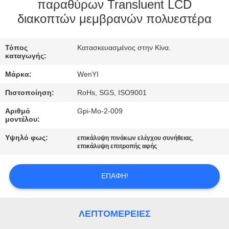
ΈΛΕΓΧΟΣ
παραθύρων Transluent LCD
διακοπτών μεμβρανών πολυεστέρα
ΜΑΣ
Τόπος
Κατασκευασμένος στην Κίνα.
ΕΛΆΤΕ
καταγωγής:
ΣΕ
Μάρκα:
WenYI
ΕΠΑΦΉ
Πιστοποίηση:
RoHs, SGS, ISO9001
ΜΕ
Αριθμό
Gpi-Mo-2-009
μοντέλου:
ΖΗΤΉΣΤΕ
Υψηλό φως:
,
επικάλυψη πινάκων ελέγχου συνήθειας
επικάλυψη επιτροπής αφής
ΈΝΑ
ΑΠΌΣΠΑΣΜΑ
ΕΠΑΦΉ!
SITEMAP
ΛΕΠΤΟΜΈΡΕΙΕΣ