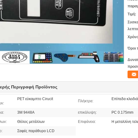
παραγ
Τιμή:
Συσκε
λεπτο
Χρόνο
Όροι 
Δυνατ
προσ
ερής Περιγραφή Προϊόντος
PET εύκαμπτο Cirucit
Επίπεδα κλειδιά
Πλήκτρα:
ων:
λα:
3M 9448A
επικάλυψη:
PC 0.175mm
λων:
Θόλος μετάλλων
Επιφάνεια:
Η μεταλλίνη τελ
ο:
Σαφές παράθυρο LCD