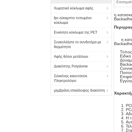
Επισημαί
Χωρητικό κύκλωμα αφής
η κατασκ
fpc εύκαμπτο τυπωμένο
Backadhe
κύκλωμα
Περιγραφ
Ευκίνητο κύκλωμα της PET
η κατ
Συγκολλήστε το συνδετήρα με
Backadhe
θερμότητα
Τύπος κ
Ειδικό σ
Αφής θόλοι μετάλλων
Δύναμη 
Backadh
Διακόπτης Polydome
Connetor
Ποσοστό 
Σιλικόνης καουτσούκ
Επιφάνει
Εγγύηση:
Πληκτρολόγιο
μεμβράνη επικάλυψης διακόπτη
Χαρακτή
PC
PC
Αδι
Η τ
Αντ
Τέλ
Στα