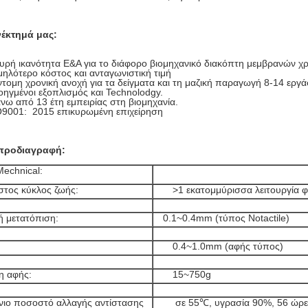
έκτημά μας:
υρή ικανότητα Ε&Α για το διάφορο βιομηχανικό διακόπτη μεμβρανών χ
ηλότερο κόστος και ανταγωνιστική τιμή
τομη χρονική ανοχή για τα δείγματα και τη μαζική παραγωγή 8-14 εργά
ηγμένοι εξοπλισμός και Technolodgy.
ω από 13 έτη εμπειρίας στη βιομηχανία.
O9001: 2015 επικυρωμένη επιχείρηση
 προδιαγραφή:
Mechnical:
στος κύκλος ζωής:
>1 εκατομμύρισσα λειτουργία φ
ή μετατόπιση:
0.1~0.4mm (τύπος Notactile)
0.4~1.0mm (αφής τύπος)
η αφής:
15~750g
ιο ποσοστό αλλαγής αντίστασης
σε 55℃, υγρασία 90%, 56 ώρες