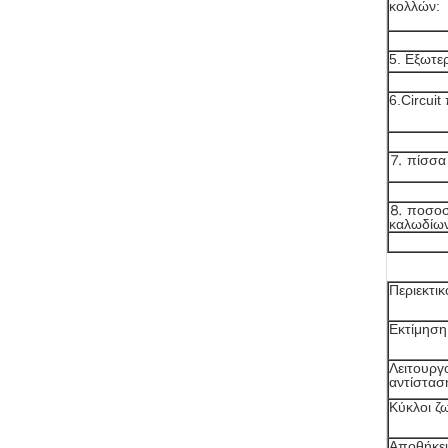
κολλών:
5. Εξωτε
6.Circuit
⒎ πίσσα
⒏ ποσοσ
καλωδίω
Περιεκτι
Εκτίμηση
Λειτουργ
αντίστα
Κύκλοι ζ
Αποθήκε