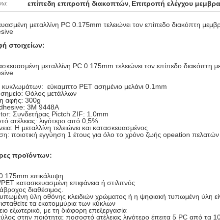
επίπεδη επιτροπή διακοπτών
Επιτροπή ελέγχου μεμβρ
νω:
,
ευασμένη μεταλλίνη PC 0.175mm τελειώνει τον επίπεδο διακόπτη μεμ
sive
ή στοιχείων:
ασκευασμένη μεταλλίνη PC 0.175mm τελειώνει τον επίπεδο διακόπτη 
sive
υκλωμάτων: εύκαμπτο PET ασημένιο μελάνι 0.1mm
ημείο: Θόλος μετάλλων
αφής: 300g
esive: 3M 9448A
: Συνδετήρας Pictch ZIF: 1.0mm
ατέλειας: λιγότερο από 0,5%
α: Η μεταλλίνη τελειώνει και κατασκευασμένος
 ποιοτική εγγύηση 1 έτους για όλο το χρόνο ζωής opeation πελατών
ρες προϊόντων:
0.175mm επικάλυψη.
/PET κατασκευασμένη επιφάνεια ή στιλπνός
άβροχος διαθέσιμος.
υπωμένη ύλη οθόνης κλειδιών χρώματος ή η ψηφιακή τυπωμένη ύλη είν
ισταθείτε τα εκατομμύρια των κύκλων
ειο εξωτερικό, με τη διάφορη επεξεργασία
ύλος στην ποιότητα: ποσοστό ατέλειας λιγότερο έπειτα 5 PC από τα 