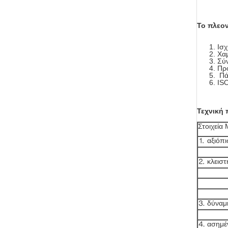
Το πλεον
Ισχ
Χαμ
Σύν
Προ
Πάν
IS
Τεχνική
Στοιχεία 
⒈ αξιόπι
⒉ κλειστ
⒊ δύναμ
⒋ ασημέν