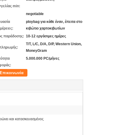
γελίας min:
negotiable
υασία
ploybag για κάθε έναν, έπειτα στο
μέρειες:
κιβώτιο χαρτοκιβωτίων
ς παράδοσης:
10-12 εργάσιμες ημέρες
T/T, L/C, D/A, D/P, Western Union,
πληρωμής:
MoneyGram
ότητα
5.000.000 PC/μήνες
φοράς:
Επικοινωνία
ειώνει και κατασκευασμένος