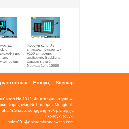
ηγός EL
Πράσινη και μπλε
cklight
επικάλυψη διακοπτών
πικάλυψη της
F150 επιτροπής
οπτών
μεμβρανών Backlight
ν επιτροπής
ελαφριά επίπεδη
δη
διάρκεια ζωής 10000
ωρών
εργοστασίων
Επαφές
Sitemap
αίθουσα No.1012, 4ο πάτωμα, κτήριο Φ,
ρκο βιομηχανίας No1, δρόμος Mengtuoli,
Sha Yi Shapu, songgang πόλη, επαρχία
Γκουαγκντόνγκ.
sales001@gpimembraneswitch.com