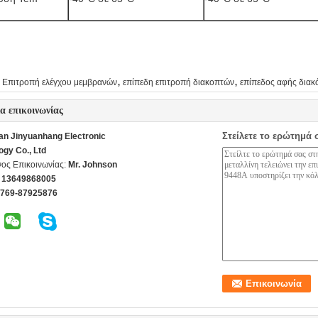
,
,
Επιτροπή ελέγχου μεμβρανών
επίπεδη επιτροπή διακοπτών
επίπεδος αφής διακ
ία επικοινωνίας
Στείλετε το ερώτημά 
n Jinyuanhang Electronic
ogy Co., Ltd
ος Επικοινωνίας:
Mr. Johnson
 13649868005
-769-87925876