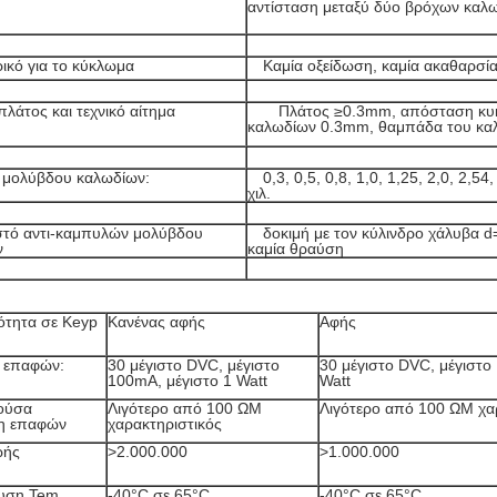
αντίσταση μεταξύ δύο βρόχων κα
ρικό για το κύκλωμα
Καμία οξείδωση, καμία ακαθαρσί
 πλάτος και τεχνικό αίτημα
Πλάτος ≥0.3mm, απόσταση κυκ
καλωδίων 0.3mm, θαμπάδα του κα
 μολύβδου καλωδίων:
0,3, 0,5, 0,8, 1,0, 1,25, 2,0, 2,54,
χιλ.
τό αντι-καμπυλών μολύβδου
δοκιμή με τον κύλινδρο χάλυβα d
ν
καμία θραύση
κότητα σε Keyp
Κανένας αφής
Αφής
 επαφών:
30 μέγιστο DVC, μέγιστο
30 μέγιστο DVC, μέγιστο
100mA, μέγιστο 1 Watt
Watt
ούσα
Λιγότερο από 100 ΩΜ
Λιγότερο από 100 ΩΜ χα
ση επαφών
χαρακτηριστικός
ωής
>2.000.000
>1.000.000
υση Tem
-40°C σε 65°C
-40°C σε 65°C