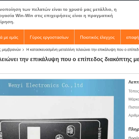
ανοποίηση των πελατών είναι το χρυσό μας μετάλλιο, η
ργασία Win-Win στις επιχειρήσεις είναι η πραγματική
είρηση.
κά με εμάς
Γύρος εργοστασίων
Ποιοτικός έλεγχος
επαφή
ς μεμβρανών
Η κατασκευασμένη μεταλλίνη τελειώνει την επικάλυψη που ο επίπε
λειώνει την επικάλυψη που ο επίπεδος διακόπτης μ
Λεπτ
Τόπος
Μάρκα
Πιστο
Αριθμ
Πληρ
Ποσό