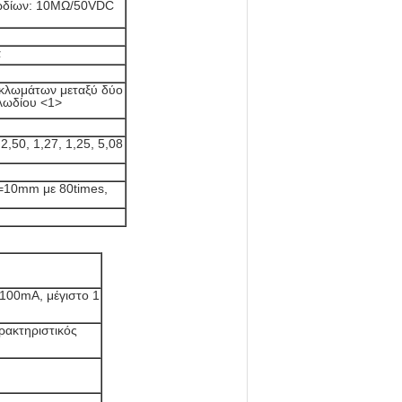
λωδίων: 10MΩ/50VDC
α
λωμάτων μεταξύ δύο
λωδίου <1>
 2,50, 1,27, 1,25, 5,08
=10mm με 80times,
 100mA, μέγιστο 1
ρακτηριστικός