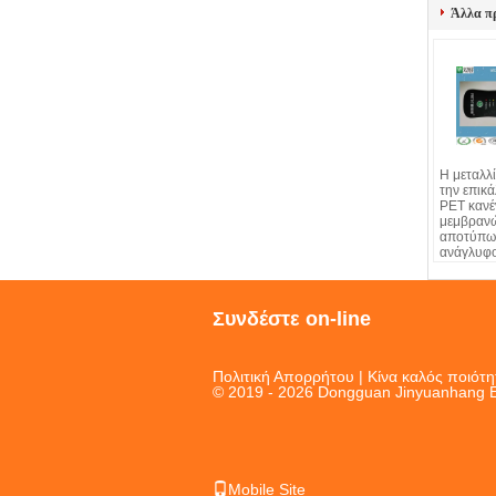
Άλλα π
Η μεταλλί
την επικ
PET κανέ
μεμβραν
αποτύπω
ανάγλυφο
Συνδέστε on-line
Πολιτική Απορρήτου
| Κίνα καλός ποιότ
© 2019 - 2026 Dongguan Jinyuanhang Ele
Mobile Site