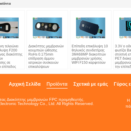
ροϊόντα
νη τελειώνει
Διακόπτης μεμβρανών
Επίπεδη επικάλυψη 10
3.3V ο οδ
άλυψη F200
κουμπιών ώθησης
θηλυκός συνδετήρας
φωτίζει Ba
νας διακόπτης
RoHs 0.175mm
3M468MP διακοπτών
στιλπνή ε
ών
επίδραση άμμου
μεμβρανών χρήσης
PET διακ
σης σε
ιατρικών συσκευών
WIFI F150 καρφιτσών
μεμβρανώ
 επίπεδος
επικαλύψεων
την επίπε
Αρχική Σελίδα
Προϊόντα
Σχετικά με εμάς
Γύρος 
ητας Διακόπτης μεμβρανών FPC προμηθευτής.
Η 
ctronic Technology Co., Ltd. All Rights Reserved.
πά