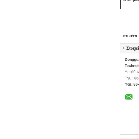
ετικέτα:
Στοιχε
Donggua
Technol
Υπεύθυν
Τηλ.::
86
Φαξ:
86