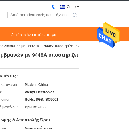
Greek
search
Ζητήστε ένα απόσπασμα
δος διακόπτης μεμβρανών με 9448A υποστηρίζει την
εμβρανών με 9448A υποστηρίζει
ομέρειες:
 καταγωγής:
Made in China
:
Wenyi Electronics
ποίηση:
RoHs, SGS, ISO9001
ό μοντέλου:
Gpi-FMS-033
ωμής & Αποστολής Όροι:
τητα
διαπραγμάτευση