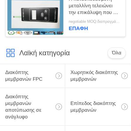
μεταλλίνη τελειώνει
την επικάλυψη που ο
επίπεδος διακόπτης
negotiable MOQ:διαπραγμάτευση
μεμβρανών με 9448A
ΕΠΑΦΉ
υποστηρίζει την κόλλα
Λαϊκή κατηγορία
Όλα
Διακόπτης
Χωρητικός διακόπτης
μεμβρανών FPC
μεμβρανών
Διακόπτης
μεμβρανών
Επίπεδος διακόπτης
αποτύπωσης σε
μεμβρανών
ανάγλυφο