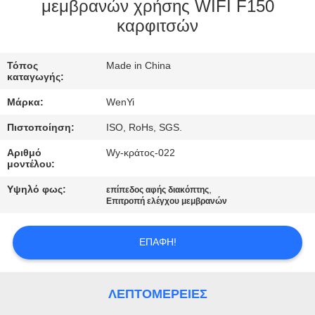
ΈΛΕΓΧΟΣ
μεμβρανών χρήσης WIFI F150
καρφιτσών
ΜΑΣ
Τόπος
Made in China
ΕΛΆΤΕ
καταγωγής:
ΣΕ
Μάρκα:
WenYi
ΕΠΑΦΉ
Πιστοποίηση:
ISO, RoHs, SGS.
ΜΕ
Αριθμό
Wy-κράτος-022
μοντέλου:
ΖΗΤΉΣΤΕ
Υψηλό φως:
,
επίπεδος αφής διακόπτης
Επιτροπή ελέγχου μεμβρανών
ΈΝΑ
ΑΠΌΣΠΑΣΜΑ
ΕΠΑΦΉ!
SITEMAP
ΛΕΠΤΟΜΈΡΕΙΕΣ