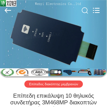
Jinyuanhang
Electronic
Technology
Co.,
Ltd.
All
Rights
Reserved.
ΣΠΊΤΙ
ΠΡΟΪΌΝΤΑ
ΠΕΡΊΠΟΥ
ΕΜΕΊΣ
ΓΎΡΟΣ
ΕΡΓΟΣΤΑΣΊΩΝ
Επίπεδος διακόπτης μεμβρανών
Επίπεδη επικάλυψη 10 θηλυκός
ΠΟΙΟΤΙΚΌΣ
συνδετήρας 3M468MP διακοπτών