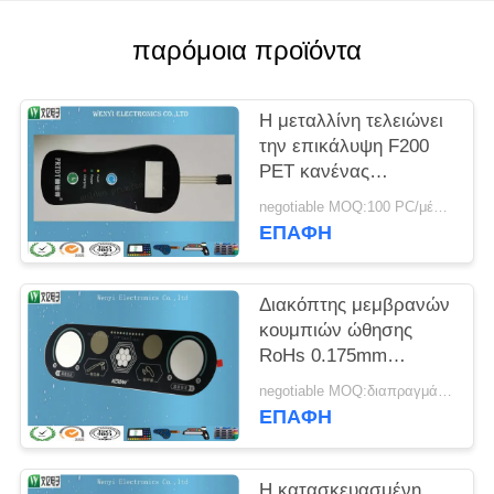
PRIVACY
POLICY
παρόμοια προϊόντα
Η μεταλλίνη τελειώνει
την επικάλυψη F200
PET κανένας
διακόπτης μεμβρανών
negotiable MOQ:100 PC/μέρος
αποτύπωσης σε
ΕΠΑΦΉ
ανάγλυφο επίπεδος
Διακόπτης μεμβρανών
κουμπιών ώθησης
RoHs 0.175mm
επίδραση άμμου
negotiable MOQ:διαπραγμάτευση
ιατρικών συσκευών
ΕΠΑΦΉ
επικαλύψεων
Η κατασκευασμένη