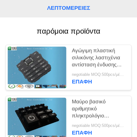
PRIVACY
ΛΕΠΤΟΜΈΡΕΙΕΣ
POLICY
παρόμοια προϊόντα
Αγώγιμη πλαστική
σιλικόνης λαστιχένια
αντίσταση ένδυσης
μαξιλαριών διακοπτών
negotiable MOQ:500pcs/μέρος
μεμβρανών
ΕΠΑΦΉ
αριθμητικών
πληκτρολογίων
επαγγελματική
Μαύρο βασικό
αριθμητικό
πληκτρολόγιο
σιλικόνης συνήθειας/
negotiable MOQ:500pcs/μέρος
άσπρο αριθμητικό
ΕΠΑΦΉ
πληκτρολόγιο