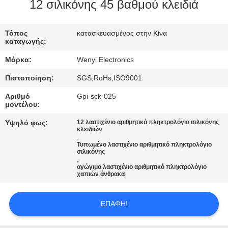
ΈΛΕΓΧΟΣ
12 σιλικόνης 45 βαθμού κλειδιά
ΜΑΣ
Τόπος
κατασκευασμένος στην Κίνα
καταγωγής:
ΕΛΆΤΕ
Μάρκα:
Wenyi Electronics
ΣΕ
Πιστοποίηση:
SGS,RoHs,ISO9001
ΕΠΑΦΉ
Αριθμό
Gpi-sck-025
ΜΕ
μοντέλου:
Υψηλό φως:
12 λαστιχένιο αριθμητικό πληκτρολόγιο σιλικόνης
κλειδιών
ΖΗΤΉΣΤΕ
,
Τυπωμένο λαστιχένιο αριθμητικό πληκτρολόγιο
ΈΝΑ
σιλικόνης
,
ΑΠΌΣΠΑΣΜΑ
αγώγιμο λαστιχένιο αριθμητικό πληκτρολόγιο
χαπιών άνθρακα
SITEMAP
ΕΠΑΦΉ!