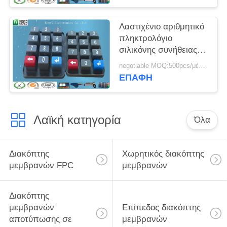
τυπωμένων υλών
οθόνης μεταξιού
Λαστιχένιο αριθμητικό
αγώγιμο λαστιχένιο
πληκτρολόγιο
σιλικόνης συνήθειας
Eco φιλικό αδιάβροχο
negotiable MOQ:500pcs/μέρος
με το χάπι άνθρακα
ΕΠΑΦΉ
Λαϊκή κατηγορία
Όλα
Διακόπτης
Χωρητικός διακόπτης
μεμβρανών FPC
μεμβρανών
Διακόπτης
μεμβρανών
Επίπεδος διακόπτης
αποτύπωσης σε
μεμβρανών