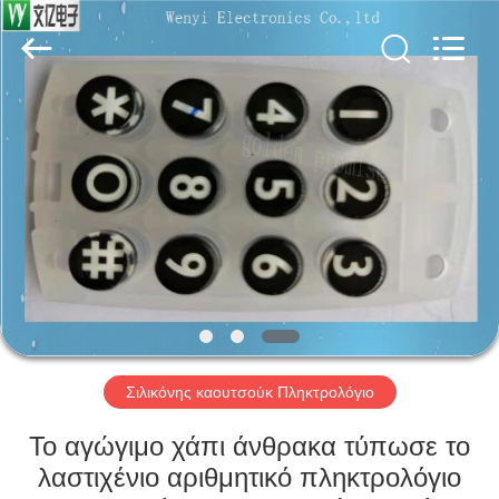
Jinyuanhang
Electronic
Technology
Co.,
Ltd.
All
Rights
Reserved.
ΣΠΊΤΙ
ΠΡΟΪΌΝΤΑ
ΠΕΡΊΠΟΥ
ΕΜΕΊΣ
ΓΎΡΟΣ
ΕΡΓΟΣΤΑΣΊΩΝ
Σιλικόνης καουτσούκ Πληκτρολόγιο
Το αγώγιμο χάπι άνθρακα τύπωσε το
ΠΟΙΟΤΙΚΌΣ
λαστιχένιο αριθμητικό πληκτρολόγιο