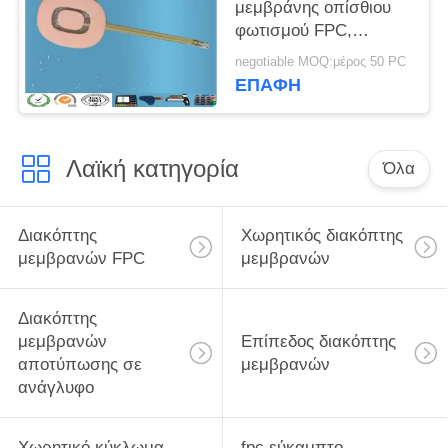
μεμβράνης οπίσθιου
φωτισμού FPC,
διακόπτης αφής
negotiable MOQ:μέρος 50 PC
μεμβράνης με
ΕΠΑΦΉ
παράθυρο χρώματος
Λαϊκή κατηγορία
Όλα
Διακόπτης
Χωρητικός διακόπτης
μεμβρανών FPC
μεμβρανών
Διακόπτης
μεμβρανών
Επίπεδος διακόπτης
αποτύπωσης σε
μεμβρανών
ανάγλυφο
Χωρητικό κύκλωμα
fpc εύκαμπτο