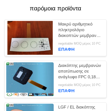
PRIVACY
παρόμοια προϊόντα
POLICY
Μακρύ αριθμητικό
πληκτρολόγιο
διακοπτών μεμβρανών
Zif FPC με την
negotiable MOQ:μέρος 10 PC
οδηγημένη πίσσα 3
ΕΠΑΦΉ
1.0mm κλειδιά
Διακόπτης μεμβρανών
αποτύπωσης σε
ανάγλυφο FPC 0,18
χιλ. PET/θηλυκό
negotiable MOQ:μέρος 10 PC
επικαλύψεων PC
ΕΠΑΦΉ
LGF / EL διακόπτης