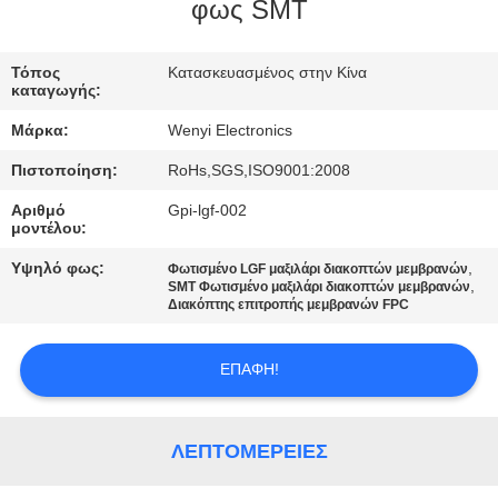
ΈΛΕΓΧΟΣ
φως SMT
ΜΑΣ
Τόπος
Κατασκευασμένος στην Κίνα
καταγωγής:
ΕΛΆΤΕ
Μάρκα:
Wenyi Electronics
ΣΕ
Πιστοποίηση:
RoHs,SGS,ISO9001:2008
ΕΠΑΦΉ
Αριθμό
Gpi-lgf-002
ΜΕ
μοντέλου:
Υψηλό φως:
,
Φωτισμένο LGF μαξιλάρι διακοπτών μεμβρανών
,
ΖΗΤΉΣΤΕ
SMT Φωτισμένο μαξιλάρι διακοπτών μεμβρανών
Διακόπτης επιτροπής μεμβρανών FPC
ΈΝΑ
ΑΠΌΣΠΑΣΜΑ
ΕΠΑΦΉ!
SITEMAP
ΛΕΠΤΟΜΈΡΕΙΕΣ