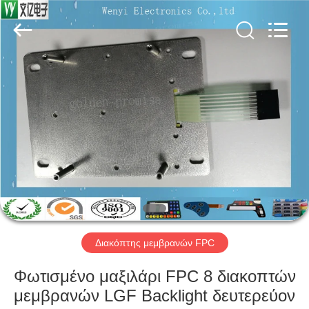
Jinyuanhang
Electronic
Technology
Co.,
Ltd.
All
Rights
Reserved.
ΣΠΊΤΙ
ΠΡΟΪΌΝΤΑ
ΠΕΡΊΠΟΥ
ΕΜΕΊΣ
ΓΎΡΟΣ
ΕΡΓΟΣΤΑΣΊΩΝ
Διακόπτης μεμβρανών FPC
Φωτισμένο μαξιλάρι FPC 8 διακοπτών
ΠΟΙΟΤΙΚΌΣ
μεμβρανών LGF Backlight δευτερεύον