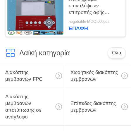
επικαλύψεων
επιτροπής αφής
αριθμητικών
negotiable MOQ:500pcs
πληκτρολογίων
ΕΠΑΦΉ
διακοπτών μεμβρανών
αριθμητικό για τη UV
μηχανή τυπωμένων
Λαϊκή κατηγορία
υλών
Όλα
Διακόπτης
Χωρητικός διακόπτης
μεμβρανών FPC
μεμβρανών
Διακόπτης
μεμβρανών
Επίπεδος διακόπτης
αποτύπωσης σε
μεμβρανών
ανάγλυφο