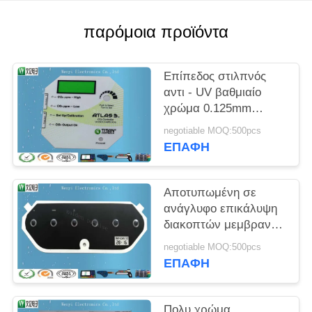
PRIVACY
POLICY
παρόμοια προϊόντα
Επίπεδος στιλπνός
αντι - UV βαθμιαίο
χρώμα 0.125mm
επικαλύψεων
negotiable MOQ:500pcs
παραθύρων Transluent
ΕΠΑΦΉ
LCD διακοπτών
μεμβρανών
πολυεστέρα
Αποτυπωμένη σε
ανάγλυφο επικάλυψη
διακοπτών μεμβρανών
πολυεστέρα 0.125mm
negotiable MOQ:500pcs
στιλπνή με τον
ΕΠΑΦΉ
αύξοντα αριθμό και
την ημερομηνία
Πολυ χρώμα