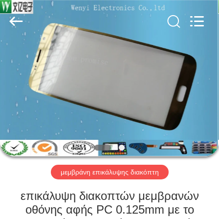
Jinyuanhang
Electronic
Technology
Co.,
Ltd.
All
Rights
Reserved.
ΣΠΊΤΙ
ΠΡΟΪΌΝΤΑ
ΠΕΡΊΠΟΥ
ΕΜΕΊΣ
ΓΎΡΟΣ
ΕΡΓΟΣΤΑΣΊΩΝ
μεμβράνη επικάλυψης διακόπτη
επικάλυψη διακοπτών μεμβρανών
ΠΟΙΟΤΙΚΌΣ
οθόνης αφής PC 0.125mm με το