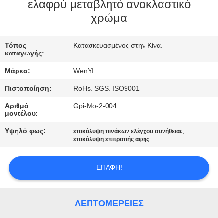
ΈΛΕΓΧΟΣ
ελαφρύ μεταβλητό ανακλαστικό
χρώμα
ΜΑΣ
Τόπος
Κατασκευασμένος στην Κίνα.
ΕΛΆΤΕ
καταγωγής:
ΣΕ
Μάρκα:
WenYI
ΕΠΑΦΉ
Πιστοποίηση:
RoHs, SGS, ISO9001
ΜΕ
Αριθμό
Gpi-Mo-2-004
μοντέλου:
ΖΗΤΉΣΤΕ
Υψηλό φως:
,
επικάλυψη πινάκων ελέγχου συνήθειας
επικάλυψη επιτροπής αφής
ΈΝΑ
ΑΠΌΣΠΑΣΜΑ
ΕΠΑΦΉ!
SITEMAP
ΛΕΠΤΟΜΈΡΕΙΕΣ