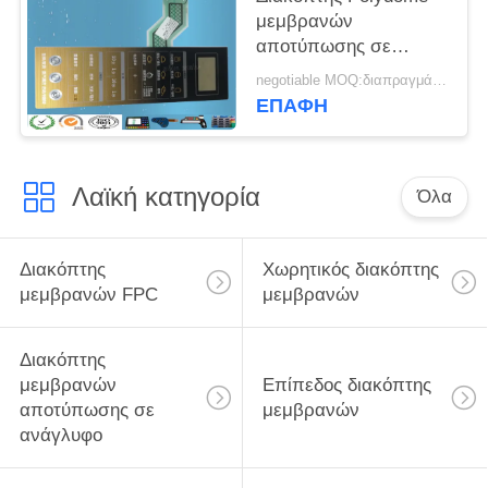
μεμβρανών
αποτύπωσης σε
ανάγλυφο
negotiable MOQ:διαπραγμάτευση
Backahesive Nikto με
ΕΠΑΦΉ
το στρώμα
προστατευτικών
καλυμμάτων ESD
Λαϊκή κατηγορία
Όλα
Διακόπτης
Χωρητικός διακόπτης
μεμβρανών FPC
μεμβρανών
Διακόπτης
μεμβρανών
Επίπεδος διακόπτης
αποτύπωσης σε
μεμβρανών
ανάγλυφο