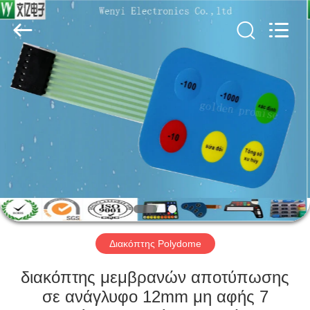
Jinyuanhang
Electronic
Technology
Co.,
Ltd.
All
Rights
Reserved.
ΣΠΊΤΙ
ΠΡΟΪΌΝΤΑ
ΠΕΡΊΠΟΥ
ΕΜΕΊΣ
ΓΎΡΟΣ
ΕΡΓΟΣΤΑΣΊΩΝ
Διακόπτης Polydome
διακόπτης μεμβρανών αποτύπωσης
ΠΟΙΟΤΙΚΌΣ
σε ανάγλυφο 12mm μη αφής 7