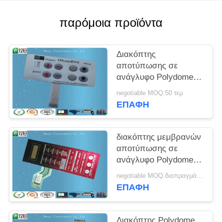
PRIVACY
POLICY
παρόμοια προϊόντα
Διακόπτης
αποτύπωσης σε
ανάγλυφο Polydome
με την οδηγημένη
negotiable MOQ:50 τεμ
ζώνη επίδειξης, αφής
ΕΠΑΦΉ
διακόπτης κουμπιών
ώθησης μεμβρανών
διακόπτης μεμβρανών
αποτύπωσης σε
ανάγλυφο Polydome
πισσών 2.54mm ZIF
negotiable MOQ:διαπραγμάτευση
Wirelead Nikto
ΕΠΑΦΉ
Backahesive
Διακόπτης Polydome