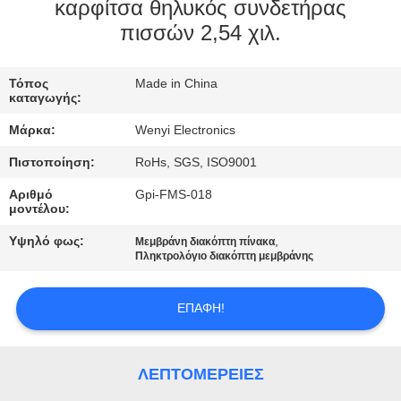
ΈΛΕΓΧΟΣ
καρφίτσα θηλυκός συνδετήρας
πισσών 2,54 χιλ.
ΜΑΣ
Τόπος
Made in China
ΕΛΆΤΕ
καταγωγής:
ΣΕ
Μάρκα:
Wenyi Electronics
ΕΠΑΦΉ
Πιστοποίηση:
RoHs, SGS, ISO9001
ΜΕ
Αριθμό
Gpi-FMS-018
μοντέλου:
ΖΗΤΉΣΤΕ
Υψηλό φως:
,
Μεμβράνη διακόπτη πίνακα
Πληκτρολόγιο διακόπτη μεμβράνης
ΈΝΑ
ΑΠΌΣΠΑΣΜΑ
ΕΠΑΦΉ!
SITEMAP
ΛΕΠΤΟΜΈΡΕΙΕΣ