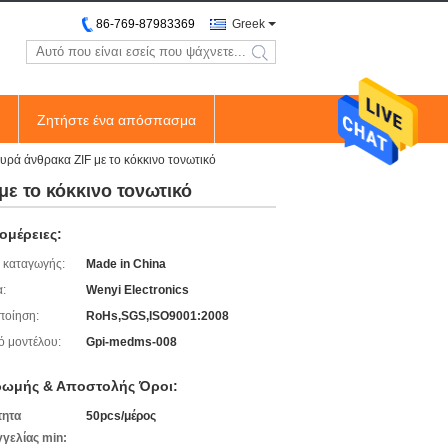
86-769-87983369
Greek
search
Ζητήστε ένα απόσπασμα
ρά άνθρακα ZIF με το κόκκινο τονωτικό
ε το κόκκινο τονωτικό
ομέρειες:
 καταγωγής:
Made in China
:
Wenyi Electronics
ποίηση:
RoHs,SGS,ISO9001:2008
ό μοντέλου:
Gpi-medms-008
ωμής & Αποστολής Όροι:
τητα
50pcs/μέρος
γελίας min: