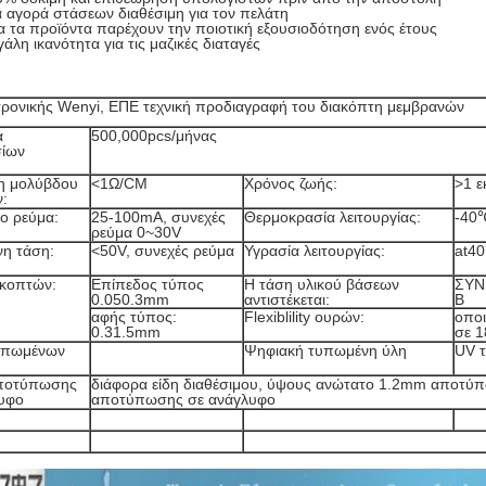
 αγορά στάσεων διαθέσιμη για τον πελάτη
 τα προϊόντα παρέχουν την ποιοτική εξουσιοδότηση ενός έτους
άλη ικανότητα για τις μαζικές διαταγές
τρονικής Wenyi, ΕΠΕ τεχνική προδιαγραφή του διακόπτη μεμβρανών
α
500,000pcs/μήνας
σίων
η μολύβδου
<1Ω/CM
Χρόνος ζωής:
>1 ε
:
νο ρεύμα:
25-100mA, συνεχές
Θερμοκρασία λειτουργίας:
-40
ρεύμα 0~30V
νη τάση:
<50V, συνεχές ρεύμα
Υγρασία λειτουργίας:
at4
ακοπτών:
Επίπεδος τύπος
Η τάση υλικού βάσεων
ΣΥΝ
0.050.3mm
αντιστέκεται:
Β
αφής τύπος:
Flexiblility ουρών:
οποι
0.31.5mm
σε 1
υπωμένων
Ψηφιακή τυπωμένη ύλη
UV 
ποτύπωσης
διάφορα είδη διαθέσιμου, ύψους ανώτατο 1.2mm αποτύ
υφο
αποτύπωσης σε ανάγλυφο