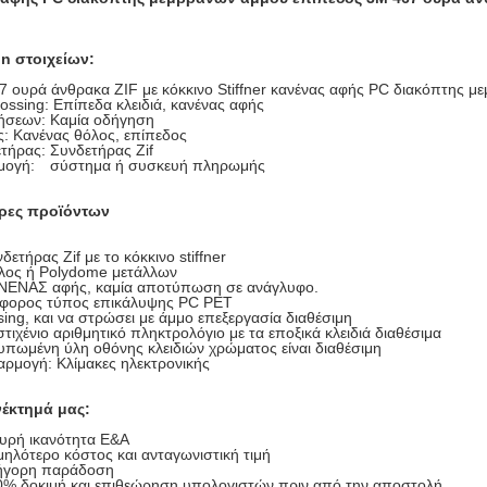
on στοιχείων:
7 ουρά άνθρακα ZIF με κόκκινο Stiffner κανένας αφής PC διακόπτης 
ng: Επίπεδα κλειδιά, κανένας αφής
ων: Καμία οδήγηση
Κανένας θόλος, επίπεδος
ρας: Συνδετήρας Zif
ή: σύστημα ή συσκευή πληρωμής
ρες προϊόντων
δετήρας Zif με το κόκκινο stiffner
λος ή Polydome μετάλλων
ΝΕΝΑΣ αφής, καμία αποτύπωση σε ανάγλυφο.
άφορος τύπος επικάλυψης PC PET
ing, και να στρώσει με άμμο επεξεργασία διαθέσιμη
τιχένιο αριθμητικό πληκτρολόγιο με τα εποξικά κλειδιά διαθέσιμα
υπωμένη ύλη οθόνης κλειδιών χρώματος είναι διαθέσιμη
ρμογή: Κλίμακες ηλεκτρονικής
έκτημά μας:
υρή ικανότητα Ε&Α
ηλότερο κόστος και ανταγωνιστική τιμή
ήγορη παράδοση
0% δοκιμή και επιθεώρηση υπολογιστών πριν από την αποστολή