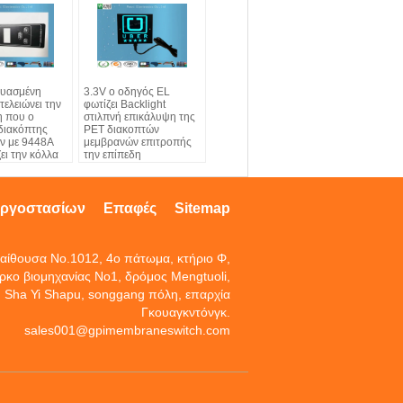
ευασμένη
3.3V ο οδηγός EL
τελειώνει την
φωτίζει Backlight
η που ο
στιλπνή επικάλυψη της
διακόπτης
PET διακοπτών
ν με 9448A
μεμβρανών επιτροπής
ει την κόλλα
την επίπεδη
εργοστασίων
Επαφές
Sitemap
αίθουσα No.1012, 4ο πάτωμα, κτήριο Φ,
ρκο βιομηχανίας No1, δρόμος Mengtuoli,
Sha Yi Shapu, songgang πόλη, επαρχία
Γκουαγκντόνγκ.
sales001@gpimembraneswitch.com