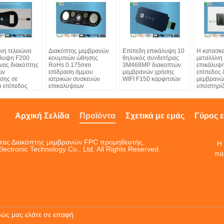
νη τελειώνει
Διακόπτης μεμβρανών
Επίπεδη επικάλυψη 10
Η κατασκ
άλυψη F200
κουμπιών ώθησης
θηλυκός συνδετήρας
μεταλλίνη 
νας διακόπτης
RoHs 0.175mm
3M468MP διακοπτών
επικάλυψ
ών
επίδραση άμμου
μεμβρανών χρήσης
επίπεδος 
σης σε
ιατρικών συσκευών
WIFI F150 καρφιτσών
μεμβρανώ
 επίπεδος
επικαλύψεων
υποστηρίζ
Αρχική Σελίδα
Προϊόντα
Σχετικά με εμάς
Γύρος 
ητας Διακόπτης μεμβρανών FPC προμηθευτής.
Η 
ctronic Technology Co., Ltd. All Rights Reserved.
πά
βώς μας ελάτε σε επαφή