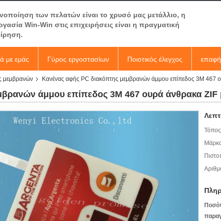
ανοποίηση των πελατών είναι το χρυσό μας μετάλλιο, η
ργασία Win-Win στις επιχειρήσεις είναι η πραγματική
είρηση.
κά με εμάς
Γύρος εργοστασίων
Ποιοτικός έλεγχος
επαφή
ς μεμβρανών
Κανένας αφής PC διακόπτης μεμβρανών άμμου επίπεδος 3M 467 ου
βρανών άμμου επίπεδος 3M 467 ουρά άνθρακα ZIF μ
Λεπτ
Τόπος
Μάρκα
Πιστο
Αριθμ
Πληρ
Ποσό
παραγ