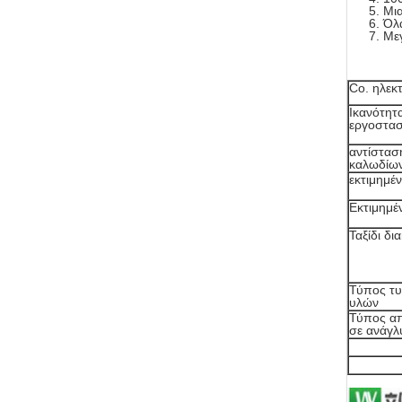
Μια
Όλα
Μεγ
Co. ηλεκ
Ικανότητ
εργοστα
αντίστασ
καλωδίων
εκτιμημέ
Εκτιμημέ
Ταξίδι δι
Τύπος τ
υλών
Τύπος α
σε ανάγλ