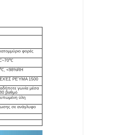
κατομμύριο φορές
℃~70℃
0℃, <98%RH
ΕΧΈΣ ΡΕΎΜΑ 1500
αδήποτε γωνία μέσα
80 βαθμό
τυπωμένη ύλη
πωσης σε ανάγλυφο