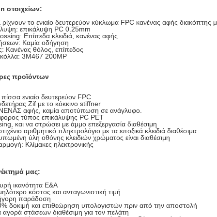
on στοιχείων:
Κ ρίχνουν το ενιαίο δευτερεύον κύκλωμα FPC κανένας αφής διακόπτης
ψη: επικάλυψη PC 0.25mm
ng: Επίπεδα κλειδιά, κανένας αφής
ων: Καμία οδήγηση
Κανένας θόλος, επίπεδος
λλα: 3M467 200MP
ρες προϊόντων
 πίσσα ενιαίο δευτερεύον FPC
δετήρας Zif με το κόκκινο stiffner
ΝΕΝΑΣ αφής, καμία αποτύπωση σε ανάγλυφο.
άφορος τύπος επικάλυψης PC PET
ing, και να στρώσει με άμμο επεξεργασία διαθέσιμη
τιχένιο αριθμητικό πληκτρολόγιο με τα εποξικά κλειδιά διαθέσιμα
υπωμένη ύλη οθόνης κλειδιών χρώματος είναι διαθέσιμη
ρμογή: Κλίμακες ηλεκτρονικής
έκτημά μας:
υρή ικανότητα Ε&Α
ηλότερο κόστος και ανταγωνιστική τιμή
ήγορη παράδοση
0% δοκιμή και επιθεώρηση υπολογιστών πριν από την αποστολή
 αγορά στάσεων διαθέσιμη για τον πελάτη