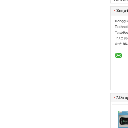
Στοιχε
Donggua
Technol
Υπεύθυν
Τηλ.::
86
Φαξ:
86
Άλλα π