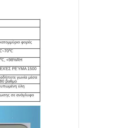
κατομμύριο φορές
℃~70℃
0℃, <98%RH
ΕΧΈΣ ΡΕΎΜΑ 1500
ιαδήποτε γωνία μέσα
180 βαθμό
τυπωμένη ύλη
πωσης σε ανάγλυφο