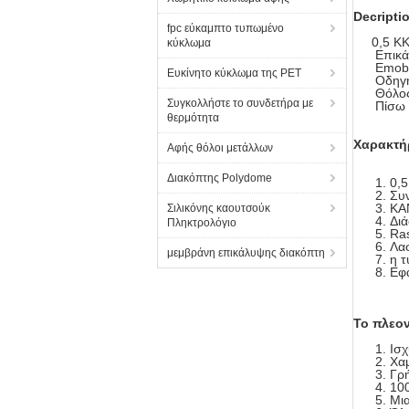
Decripti
fpc εύκαμπτο τυπωμένο
0,5 Κ
κύκλωμα
Επικάλυ
Emobossi
Ευκίνητο κύκλωμα της PET
Οδηγήσε
Θόλος: 
Συγκολλήστε το συνδετήρα με
Πίσω κό
θερμότητα
Χαρακτή
Αφής θόλοι μετάλλων
Διακόπτης Polydome
0,5
Συν
ΚΑ
Σιλικόνης καουτσούκ
Δι
Πληκτρολόγιο
Ras
Λασ
μεμβράνη επικάλυψης διακόπτη
η τ
Εφα
Το πλεον
Ισχ
Χαμ
Γρ
10
Μια