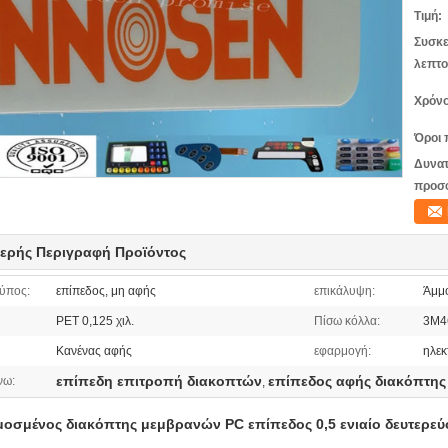
Τιμή:
Συσκε
λεπτο
Χρόνο
Όροι 
Δυνατ
προσ
ερής Περιγραφή Προϊόντος
τύπος:
επίπεδος, μη αφής
επικάλυψη:
Άμμ
PET 0,125 χιλ.
Πίσω κόλλα:
3M4
Κανένας αφής
εφαρμογή:
ηλεκ
επίπεδη επιτροπή διακοπτών
επίπεδος αφής διακόπτης
νω:
,
οσμένος διακόπτης μεμβρανών PC επίπεδος 0,5 ενιαίο δευτερε