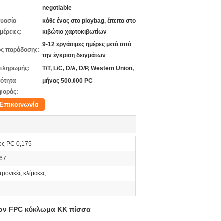
negotiable
υασία
κάθε ένας στο ploybag, έπειτα στο
μέρειες:
κιβώτιο χαρτοκιβωτίων
9-12 εργάσιμες ημέρες μετά από
ς παράδοσης:
την έγκριση δειγμάτων
πληρωμής:
T/T, L/C, D/A, D/P, Western Union,
ότητα
μήνας 500.000 PC
φοράς:
Επικοινωνία
ος PC 0,175
67
τρονικές κλίμακες
ύον FPC κύκλωμα ΚΚ πίσσα