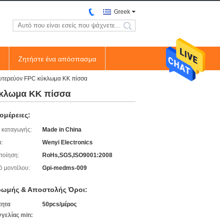
Greek
search
Ζητήστε ένα απόσπασμα
ευτερεύον FPC κύκλωμα ΚΚ πίσσα
ύκλωμα ΚΚ πίσσα
ομέρειες:
 καταγωγής:
Made in China
:
Wenyi Electronics
ποίηση:
RoHs,SGS,ISO9001:2008
ό μοντέλου:
Gpi-medms-009
ωμής & Αποστολής Όροι:
τητα
50pcs/μέρος
γελίας min: