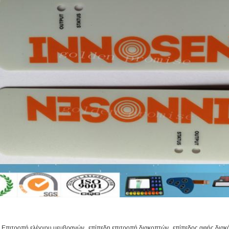
,
,
Επιτροπή ελέγχου μεμβρανών
επίπεδη επιτροπή διακοπτών
επίπεδος αφής διακ