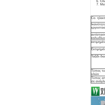
Όλα
Μεγ
Co. ηλεκ
Ικανότητ
εργοστα
αντίστασ
καλωδίων
εκτιμημέ
Εκτιμημέ
Ταξίδι δι
Τύπος τ
υλών
Τύπος α
σε ανάγλ