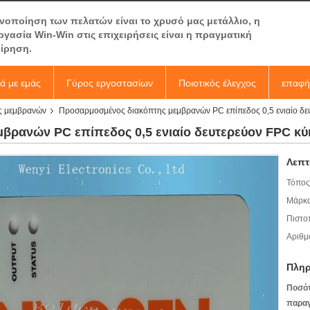
ανοποίηση των πελατών είναι το χρυσό μας μετάλλιο, η
ργασία Win-Win στις επιχειρήσεις είναι η πραγματική
είρηση.
κά με εμάς
Γύρος εργοστασίων
Ποιοτικός έλεγχος
επαφή
ς μεμβρανών
Προσαρμοσμένος διακόπτης μεμβρανών PC επίπεδος 0,5 ενιαίο δ
βρανών PC επίπεδος 0,5 ενιαίο δευτερεύον FPC κ
Λεπτ
Τόπος
Μάρκα
Πιστο
Αριθμ
Πληρ
Ποσό
παραγ