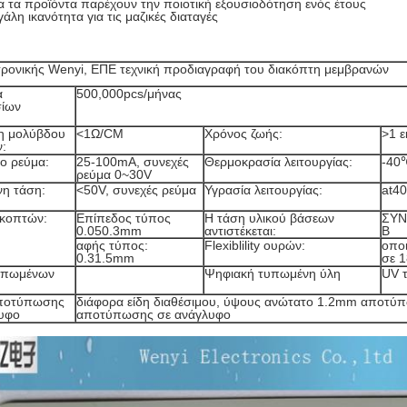
 τα προϊόντα παρέχουν την ποιοτική εξουσιοδότηση ενός έτους
άλη ικανότητα για τις μαζικές διαταγές
τρονικής Wenyi, ΕΠΕ τεχνική προδιαγραφή του διακόπτη μεμβρανών
α
500,000pcs/μήνας
σίων
η μολύβδου
<1Ω/CM
Χρόνος ζωής:
>1 ε
:
νο ρεύμα:
25-100mA, συνεχές
Θερμοκρασία λειτουργίας:
-40
ρεύμα 0~30V
νη τάση:
<50V, συνεχές ρεύμα
Υγρασία λειτουργίας:
at4
ακοπτών:
Επίπεδος τύπος
Η τάση υλικού βάσεων
ΣΥΝ
0.050.3mm
αντιστέκεται:
Β
αφής τύπος:
Flexiblility ουρών:
οπο
0.31.5mm
σε 
υπωμένων
Ψηφιακή τυπωμένη ύλη
UV 
ποτύπωσης
διάφορα είδη διαθέσιμου, ύψους ανώτατο 1.2mm αποτύ
υφο
αποτύπωσης σε ανάγλυφο