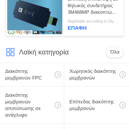
θηλυκός συνδετήρας
3M468MP διακοπτών
μεμβρανών χρήσης
Negotiable according to Qty forecast MOQ:Διαπραγματεύσιμο
WIFI F150 καρφιτσών
ΕΠΑΦΉ
Λαϊκή κατηγορία
Όλα
Διακόπτης
Χωρητικός διακόπτης
μεμβρανών FPC
μεμβρανών
Διακόπτης
μεμβρανών
Επίπεδος διακόπτης
αποτύπωσης σε
μεμβρανών
ανάγλυφο