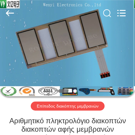
Jinyuanhang
Electronic
Technology
Co.,
Ltd.
All
Rights
Reserved.
ΣΠΊΤΙ
ΠΡΟΪΌΝΤΑ
ΠΕΡΊΠΟΥ
ΕΜΕΊΣ
ΓΎΡΟΣ
ΕΡΓΟΣΤΑΣΊΩΝ
Επίπεδος διακόπτης μεμβρανών
Αριθμητικό πληκτρολόγιο διακοπτών
ΠΟΙΟΤΙΚΌΣ
διακοπτών αφής μεμβρανών