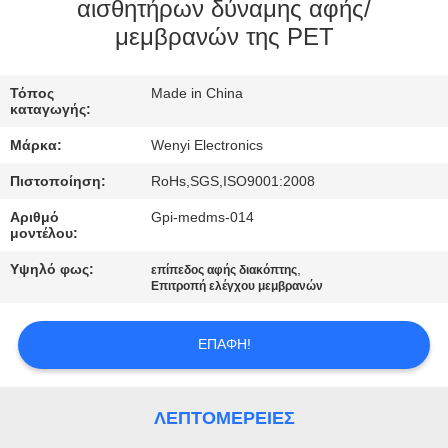
ΈΛΕΓΧΟΣ
αισθητήρων δύναμης αφής/
μεμβρανών της PET
ΜΑΣ
Τόπος
Made in China
ΕΛΆΤΕ
καταγωγής:
ΣΕ
Μάρκα:
Wenyi Electronics
ΕΠΑΦΉ
Πιστοποίηση:
RoHs,SGS,ISO9001:2008
ΜΕ
Αριθμό
Gpi-medms-014
μοντέλου:
ΖΗΤΉΣΤΕ
Υψηλό φως:
,
επίπεδος αφής διακόπτης
Επιτροπή ελέγχου μεμβρανών
ΈΝΑ
ΑΠΌΣΠΑΣΜΑ
ΕΠΑΦΉ!
SITEMAP
ΛΕΠΤΟΜΈΡΕΙΕΣ