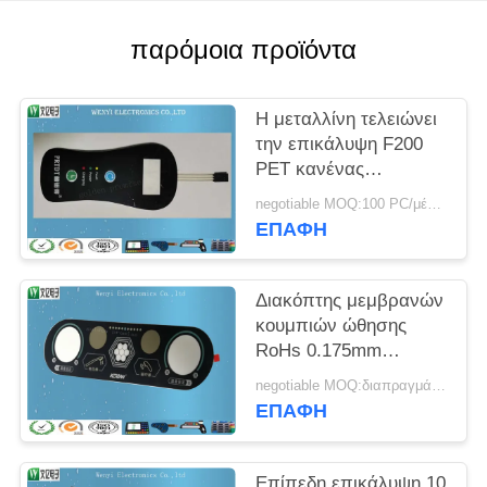
PRIVACY
POLICY
παρόμοια προϊόντα
Η μεταλλίνη τελειώνει
την επικάλυψη F200
PET κανένας
διακόπτης μεμβρανών
negotiable MOQ:100 PC/μέρος
αποτύπωσης σε
ΕΠΑΦΉ
ανάγλυφο επίπεδος
Διακόπτης μεμβρανών
κουμπιών ώθησης
RoHs 0.175mm
επίδραση άμμου
negotiable MOQ:διαπραγμάτευση
ιατρικών συσκευών
ΕΠΑΦΉ
επικαλύψεων
Επίπεδη επικάλυψη 10