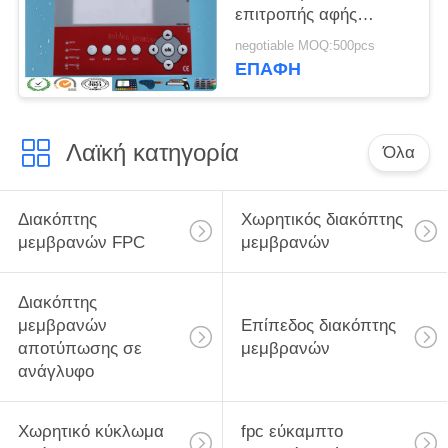
επιτροπής αφής
αριθμητικών
negotiable MOQ:500pcs
πληκτρολογίων
ΕΠΑΦΉ
διακοπτών μεμβρανών
αριθμητικό για τη UV
μηχανή τυπωμένων
Λαϊκή κατηγορία
υλών
Όλα
Διακόπτης
Χωρητικός διακόπτης
μεμβρανών FPC
μεμβρανών
Διακόπτης
μεμβρανών
Επίπεδος διακόπτης
αποτύπωσης σε
μεμβρανών
ανάγλυφο
Χωρητικό κύκλωμα
fpc εύκαμπτο