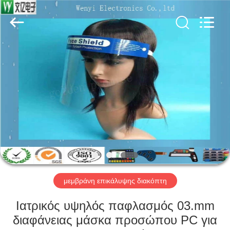
Jinyuanhang
Electronic
Technology
Co.,
Ltd.
All
Rights
Reserved.
ΣΠΊΤΙ
ΠΡΟΪΌΝΤΑ
ΠΕΡΊΠΟΥ
ΕΜΕΊΣ
ΓΎΡΟΣ
ΕΡΓΟΣΤΑΣΊΩΝ
μεμβράνη επικάλυψης διακόπτη
Ιατρικός υψηλός παφλασμός 03.mm
ΠΟΙΟΤΙΚΌΣ
διαφάνειας μάσκα προσώπου PC για