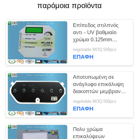
PRIVACY
παρόμοια προϊόντα
POLICY
Επίπεδος στιλπνός
αντι - UV βαθμιαίο
χρώμα 0.125mm
επικαλύψεων
negotiable MOQ:500pcs
παραθύρων Transluent
ΕΠΑΦΉ
LCD διακοπτών
μεμβρανών
πολυεστέρα
Αποτυπωμένη σε
ανάγλυφο επικάλυψη
διακοπτών μεμβρανών
πολυεστέρα 0.125mm
negotiable MOQ:500pcs
στιλπνή με τον
ΕΠΑΦΉ
αύξοντα αριθμό και
την ημερομηνία
Πολυ χρώμα
επικαλύψεων