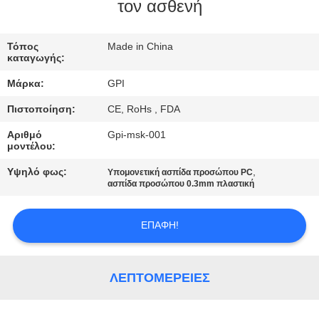
ΈΛΕΓΧΟΣ
τον ασθενή
ΜΑΣ
Τόπος
Made in China
καταγωγής:
ΕΛΆΤΕ
Μάρκα:
GPI
ΣΕ
Πιστοποίηση:
CE, RoHs , FDA
ΕΠΑΦΉ
Αριθμό
Gpi-msk-001
ΜΕ
μοντέλου:
Υψηλό φως:
,
Υπομονετική ασπίδα προσώπου PC
ΖΗΤΉΣΤΕ
ασπίδα προσώπου 0.3mm πλαστική
ΈΝΑ
ΕΠΑΦΉ!
ΑΠΌΣΠΑΣΜΑ
SITEMAP
ΛΕΠΤΟΜΈΡΕΙΕΣ