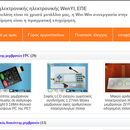
ηλεκτρονικής ηλεκτρονικής WenYI, ΕΠΕ
πελάτη είναι το χρυσό μετάλλιο μας, η Win-Win συνεργασία στην
είρηση είναι η πραγματική επιχείρηση.
κά με εμάς
Γύρος εργοστασίων
Ποιοτικός έλεγχος
επαφή
της μεμβρανών FPC
(29)
κόπτης μεμβρανών
Σαφής LCD ελέγχου χωρητικός
Μακρύ αριθμ
πωσης σε ανάγλυφο
συνδετήρας 1.27mm Molex
πληκτρολόγιο δ
ight 0.18Mm θηλυκό
μεμβρανών αφής αριθμητικών
μεμβρανών Zif F
λύψεων PC της PET
πληκτρολογίων πίσσα
οδηγημένη πίσσ
κλειδιά
κός διακόπτης μεμβρανών
(13)