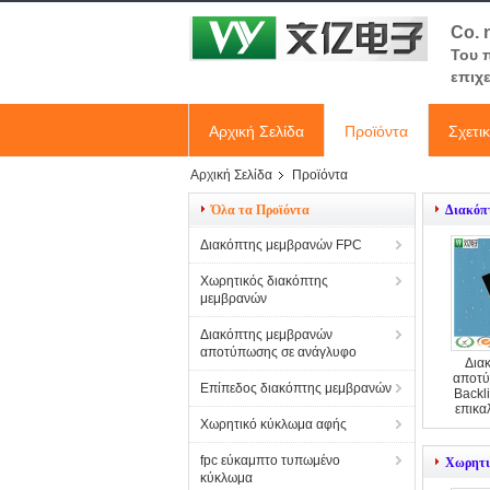
Co. 
Του 
επιχ
Αρχική Σελίδα
Προϊόντα
Σχετι
Αρχική Σελίδα
Προϊόντα
Όλα τα Προϊόντα
Διακόπ
Διακόπτης μεμβρανών FPC
Χωρητικός διακόπτης
μεμβρανών
Διακόπτης μεμβρανών
αποτύπωσης σε ανάγλυφο
Δια
αποτύ
Επίπεδος διακόπτης μεμβρανών
Backl
επικα
Χωρητικό κύκλωμα αφής
fpc εύκαμπτο τυπωμένο
Χωρητι
κύκλωμα