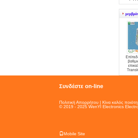
πληκτρο
μεμβρά
Επίπεδο
βαθμι
επικ
Trans
μεμβ
Συνδέστε on-line
Πολιτική Απορρήτου
| Κίνα καλός ποιότ
© 2019 - 2025 WenYI Electronics Electro
Mobile Site