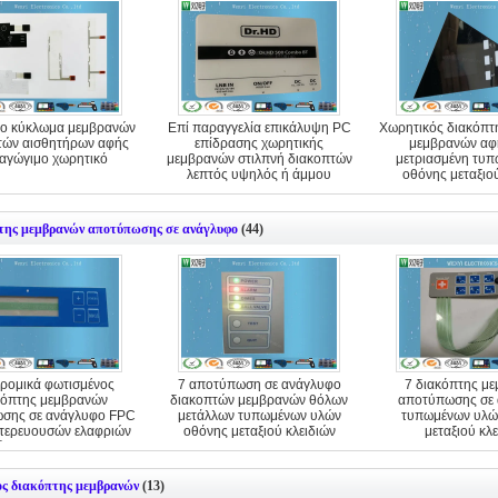
ο κύκλωμα μεμβρανών
Επί παραγγελία επικάλυψη PC
Χωρητικός διακόπτ
τών αισθητήρων αφής
επίδρασης χωρητικής
μεμβρανών αφή
 αγώγιμο χωρητικό
μεμβρανών στιλπνή διακοπτών
μετριασμένη τυπ
λεπτός υψηλός ή άμμου
οθόνης μεταξιο
της μεμβρανών αποτύπωσης σε ανάγλυφο
(44)
ρομικά φωτισμένος
7 αποτύπωση σε ανάγλυφο
7 διακόπτης μ
κόπτης μεμβρανών
διακοπτών μεμβρανών θόλων
αποτύπωσης σε
σης σε ανάγλυφο FPC
μετάλλων τυπωμένων υλών
τυπωμένων υλώ
τερευουσών ελαφριών
οθόνης μεταξιού κλειδιών
μεταξιού κλ
ήσεων με Polydome
ος διακόπτης μεμβρανών
(13)