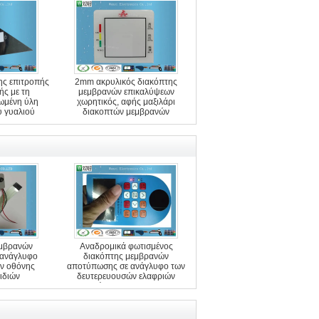
ης επιτροπής
2mm ακρυλικός διακόπτης
ς με τη
μεμβρανών επικαλύψεων
ωμένη ύλη
χωρητικός, αφής μαξιλάρι
ύ γυαλιού
διακοπτών μεμβρανών
εμβρανών
Αναδρομικά φωτισμένος
 ανάγλυφο
διακόπτης μεμβρανών
ν οθόνης
αποτύπωσης σε ανάγλυφο των
ειδιών
δευτερευουσών ελαφριών
οδηγήσεων με Polydome