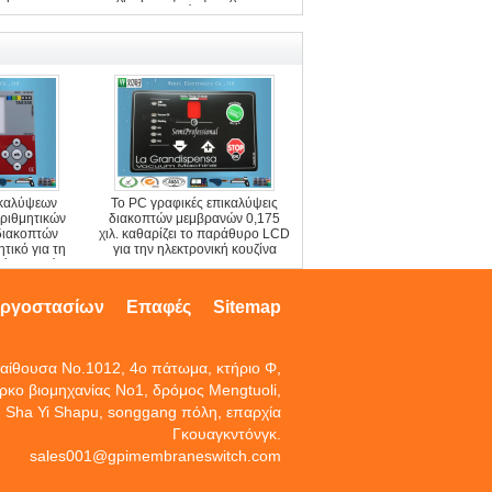
αγώγιμη
ικαλύψεων
Το PC γραφικές επικαλύψεις
ριθμητικών
διακοπτών μεμβρανών 0,175
διακοπτών
χιλ. καθαρίζει το παράθυρο LCD
τικό για τη
για την ηλεκτρονική κουζίνα
μένων υλών
εργοστασίων
Επαφές
Sitemap
αίθουσα No.1012, 4ο πάτωμα, κτήριο Φ,
ρκο βιομηχανίας No1, δρόμος Mengtuoli,
Sha Yi Shapu, songgang πόλη, επαρχία
Γκουαγκντόνγκ.
sales001@gpimembraneswitch.com