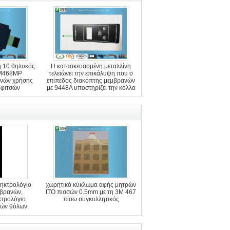
 10 θηλυκός
Η κατασκευασμένη μεταλλίνη
3M468MP
τελειώνει την επικάλυψη που ο
ανών χρήσης
επίπεδος διακόπτης μεμβρανών
ρφιτσών
με 9448A υποστηρίζει την κόλλα
ληκτρολόγιο
χωρητικό κύκλωμα αφής μητρών
βρανών,
ITO πισσών 0.5mm με τη 3M 467
κτρολόγιο
πίσω συγκολλητικός
νών θόλων
ων