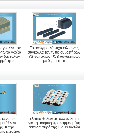
συγκολλά τον
Το αγώγιμο λάστιχο σιλικόνης
YS/το γκρίζο
συγκολλά τον τύπο συνδετήρων
ων δάχτυλων
YS δάχτυλων PCB συνδετήρων
ερμότητα
με θερμότητα
μένοι σε
κλειδιά θόλων μετάλλων 8mm
 μετάλλων
για τη μακρινή προσαρμοσμένη
ς με την
ασπίδα σειρά της EMI ελεγκτών
ης μεταξιού
της PET