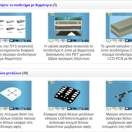
λήστε το συνδετήρα με θερμότητα
(5)
ς του SYS συγκολλά
Η υψηλή ακρίβεια συγκολλά το
Το χρυσό καλώδιο 
δευτερεύοντα διαφανή
συνδετήρα 0.1mm με θερμότητα
τύπο συνδετήρων G
ιο αγώγιμο συνδετήρων
βασισμένος στη PET χρυσός
στρώμα συνδετήρ
με θερμότητα
ζέβρα αγώγιμος δάχτυλων
LCD PCB με θ
όλοι μετάλλων
(10)
ος πτύχωσε 8mm τον
Ελαφριά σειρά θόλων μετάλλων
Μαύροι αποτυπω
τάλλων σταύλο ταινιών
οδηγών LGF/αποτυπωμένο σε
ανάγλυφο θόλοι
ν θόλων ελαφρύ στη
ανάγλυφο κουμπί θόλων
μεμβρανών αφή
δύναμη αφής
διακοπτών μεμβρανών αφής
τυπωμένη ύλη οθόν
κυκλωμάτων 