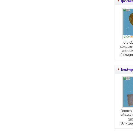
fpc εύ
0,5 O
εύκαμπ
πισσών
κύκλωμα
Ευκίνη
Βασικό 
κύκλωμ
χα
πληκτρο