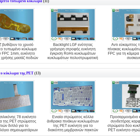
καμπτο τυπωμένο κύκλωμα
(11)
Z βυθίζουν το χρυσό
Backlight LGF ενότητας
Αντι εύκαμπτος 
το τυπωμένο κύκλωμα
γρήγορη στροφής ευκίνητη
πίνακας κυκλωμάτ
 FPC 1mm, ευκίνητο
έγκριση RoHs κυκλωμάτων
FPC για τη κάμερα 
 χρήσης μασάζ ποδιών
κυκλωμάτων πολυστρωματική
συσκευ
εύκαμπτη
το κύκλωμα της PET
(13)
σιλικόνης 78 ευκίνητο
Ενιαία στρώματος κόλλα
Προσαρμοσμένο 
α της PET στρώματος
άνθρακα πινάκων κυκλωμάτων
συνδετήρας καρφ
πιών διπλό για το
της PET ευκίνητη για το
στρώματα δύο κυκ
λόγιο σημειωματάριων
διακόπτη μεμβρανών παικτών
PET ευκίνητο στρ
παιχνιδιών παιχνιδιών
πλευρών 