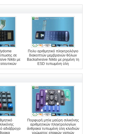
olydome
Πολυ αριθμητικό πληκτρολόγιο
ύπωσης σε
διακοπτών μεμβρανών θόλων
ive Nikto με
Backahesive Nikto με ριγμένη τη
ατευτικών
ESD τυπωμένη ύλη
ν ESD
ιθμητικό
Πορφυρή μπλε μαύρη σιλικόνης
ιλικόνης
αριθμητικών πληκτρολογίων
κό αδιάβροχο
άνθρακα τυπωμένη ύλη κλειδιών
νθρακα
χρώματος επαφών χαπιών