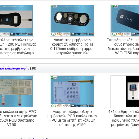
αλλίνη τελειώνει την
Διακόπτης μεμβρανών
Επίπεδη επικάλυψη
ψη F200 PET κανένας
κουμπιών ώθησης RoHs
συνδετήρας 
κόπτης μεμβρανών
0.175mm επίδραση άμμου
διακοπτών μεμβρ
πωσης σε ανάγλυφο
ιατρικών συσκευών
WIFI F150 κα
επίπεδος
επικαλύψεων
κό κύκλωμα αφής
(18)
ο κύκλωμα αφής FPC
Άκαμπτο πληκτρολόγιο
4x4 αριθμητικό π
ό, λεπτό πληκτρολόγιο
μεμβρανών PCB κυκλωμάτων
διακοπτών μεμ
ανών PCB σύστασης
FPC με τη λεπτή επικάλυψη
αριθμητικό πλη
V150
σύστασης V150
μητρών μεμβρα
μετάλλ