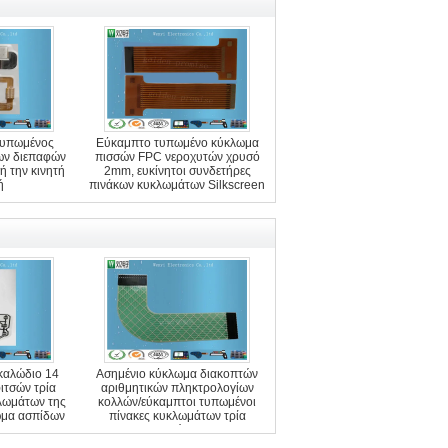
τυπωμένος
Εύκαμπτο τυπωμένο κύκλωμα
ων διεπαφών
πισσών FPC νεροχυτών χρυσό
ή την κινητή
2mm, ευκίνητοι συνδετήρες
ή
πινάκων κυκλωμάτων Silkscreen
καλώδιο 14
Ασημένιο κύκλωμα διακοπτών
ιτσών τρία
αριθμητικών πληκτρολογίων
λωμάτων της
κολλών/εύκαμπτοι τυπωμένοι
ώμα ασπίδων
πίνακες κυκλωμάτων τρία
ESD
στρώμα