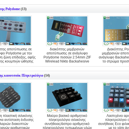
της Polydome
(13)
πτης αποτύπωσης σε
διακόπτης μεμβρανών
Διακόπτης P
φο Polydome με την
αποτύπωσης σε ανάγλυφο
μεμβρανών αποτ
η ζώνη επίδειξης, αφής
Polydome πισσών 2.54mm ZIF
ανάγλυφο Backahes
της κουμπιών ώθησης
Wirelead Nikto Backahesive
το στρώμα προστ
μεμβρανών
καλυμμάτω
νης καουτσούκ Πληκτρολόγιο
(14)
η πλαστική σιλικόνης
Μαύρο βασικό αριθμητικό
Λαστιχένιο αρ
νια αντίσταση ένδυσης
πληκτρολόγιο σιλικόνης
πληκτρολόγιο σ
ιλαριών διακοπτών
συνήθειας/άσπρο αριθμητικό
συνήθειας Eco φιλι
ρανών αριθμητικών
πληκτρολόγιο τυπωμένων υλών
με το χάπι ά