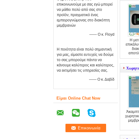
επικοινωνούμε με σας εγώ μπορεί
να μάθει πολύ από σας στο
προϊόν, πραγματικό ένας
εμπειρογνώμονας στο διακόπτη
μεμβρανών
—— Ο κ. Floyd
Η μετ
επικάλυ
δια
Η ποιότητα είναι πολύ σημαντική
αποτύ
για μας, είμαστε ευτυχείς να δούμε
το σας μπορούμε πάντα να
κάνουμε καλύτερος και καλύτερος,
Χωρητι
να εκτιμήσει τις υπηρεσίες σας.
—— Ο κ. Δαβίδ
Είμαι Online Chat Now
Άκαμπτ
χωρητικ
μεμβρ