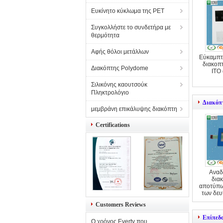
Ευκίνητο κύκλωμα της PET
Συγκολλήστε το συνδετήρα με
θερμότητα
Αφής θόλοι μετάλλων
Εύκαμπτ
διακοπ
Διακόπτης Polydome
ITO
Σιλικόνης καουτσούκ
Πληκτρολόγιο
Διακόπ
μεμβράνη επικάλυψης διακόπτη
Certifications
Αναδ
δια
αποτύπω
των δευ
οδηγ
Customers Reviews
Επίπεδ
Ο χρόνος Everty που