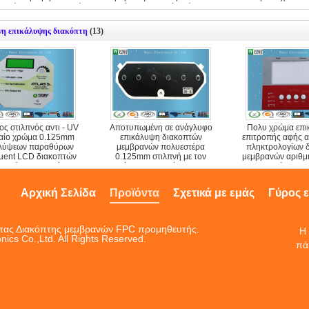
λογίων επαγγελματική
οθόνης μεταξιού αγώγιμο
λαστιχένιο
νη επικάλυψης διακόπτη
(13)
ς στιλπνός αντι - UV
Αποτυπωμένη σε ανάγλυφο
Πολυ χρώμα επ
αίο χρώμα 0.125mm
επικάλυψη διακοπτών
επιτροπής αφής α
αλύψεων παραθύρων
μεμβρανών πολυεστέρα
πληκτρολογίων 
luent LCD διακοπτών
0.125mm στιλπνή με τον
μεμβρανών αριθμη
ρανών πολυεστέρα
αύξοντα αριθμό και την
UV μηχανή τυπω
ημερομηνία
Αρχική Σελίδα
Προϊόντα
Σχετικά με εμάς
Γύρος 
ητας Διακόπτης μεμβρανών FPC προμηθευτής.
Η 
nics Co.,Ltd. All Rights Reserved.
πά