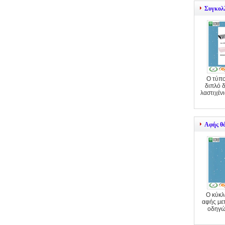
Συγκολ
Ο τύπο
διπλό 
λαστιχέν
Αφής θ
Ο κύκλ
αφής με
οδηγώ