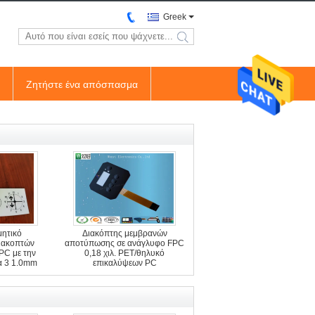
Greek
search
Ζητήστε ένα απόσπασμα
ητικό
Διακόπτης μεμβρανών
ιακοπτών
αποτύπωσης σε ανάγλυφο FPC
PC με την
0,18 χιλ. PET/θηλυκό
α 3 1.0mm
επικαλύψεων PC