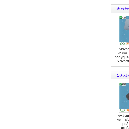
Διακόπ
Διακό
ανάγλυ
οδηγημέν
διακόπ
Σιλικό
Αγώγιμ
λαστιχέ
μαξ
μεμβ