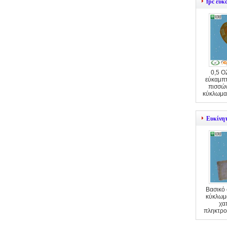
fpc εύ
0,5 O
εύκαμπ
πισσών
κύκλωμα
Ευκίνη
Βασικό 
κύκλωμ
χα
πληκτρο