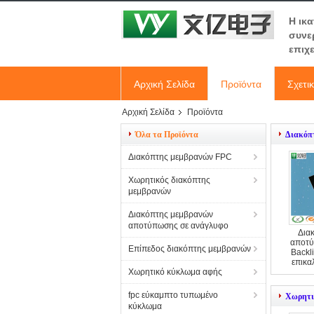
Η ικ
συνε
επιχ
Αρχική Σελίδα
Προϊόντα
Σχετι
Αρχική Σελίδα
Προϊόντα
Όλα τα Προϊόντα
Διακόπ
Διακόπτης μεμβρανών FPC
Χωρητικός διακόπτης
μεμβρανών
Διακόπτης μεμβρανών
αποτύπωσης σε ανάγλυφο
Δια
αποτύ
Επίπεδος διακόπτης μεμβρανών
Backl
επικα
Χωρητικό κύκλωμα αφής
fpc εύκαμπτο τυπωμένο
Χωρητι
κύκλωμα