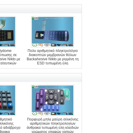
olydome
Πολυ αριθμητικό πληκτρολόγιο
ύπωσης σε
διακοπτών μεμβρανών θόλων
ive Nikto με
Backahesive Nikto με ριγμένη τη
ατευτικών
ESD τυπωμένη ύλη
ν ESD
ιθμητικό
Πορφυρή μπλε μαύρη σιλικόνης
ιλικόνης
αριθμητικών πληκτρολογίων
κό αδιάβροχο
άνθρακα τυπωμένη ύλη κλειδιών
νθρακα
χρώματος επαφών χαπιών