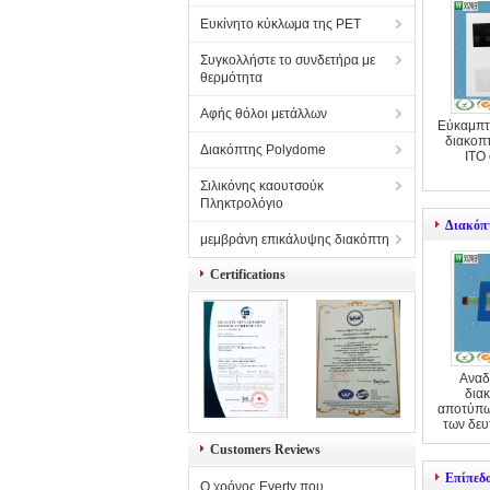
Ευκίνητο κύκλωμα της PET
Συγκολλήστε το συνδετήρα με
θερμότητα
Αφής θόλοι μετάλλων
Εύκαμπτ
διακοπ
Διακόπτης Polydome
ITO
Σιλικόνης καουτσούκ
Πληκτρολόγιο
Διακόπ
μεμβράνη επικάλυψης διακόπτη
Certifications
Αναδ
δια
αποτύπω
των δευ
οδηγ
Customers Reviews
Επίπεδ
Ο χρόνος Everty που