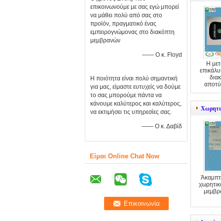
επικοινωνούμε με σας εγώ μπορεί
να μάθει πολύ από σας στο
προϊόν, πραγματικό ένας
εμπειρογνώμονας στο διακόπτη
μεμβρανών
—— Ο κ. Floyd
Η μετ
επικάλυ
δια
Η ποιότητα είναι πολύ σημαντική
αποτύ
για μας, είμαστε ευτυχείς να δούμε
το σας μπορούμε πάντα να
κάνουμε καλύτερος και καλύτερος,
Χωρητι
να εκτιμήσει τις υπηρεσίες σας.
—— Ο κ. Δαβίδ
Είμαι Online Chat Now
Άκαμπτ
χωρητικ
μεμβρ