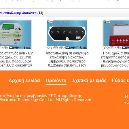
λογίων επαγγελματική
οθόνης μεταξιού αγώγιμο
λαστιχένιο
νη επικάλυψης διακόπτη
(13)
ς στιλπνός αντι - UV
Αποτυπωμένη σε ανάγλυφο
Πολυ χρώμα επ
αίο χρώμα 0.125mm
επικάλυψη διακοπτών
επιτροπής αφής α
αλύψεων παραθύρων
μεμβρανών πολυεστέρα
πληκτρολογίων 
luent LCD διακοπτών
0.125mm στιλπνή με τον
μεμβρανών αριθμη
ρανών πολυεστέρα
αύξοντα αριθμό και την
UV μηχανή τυπω
ημερομηνία
Αρχική Σελίδα
Προϊόντα
Σχετικά με εμάς
Γύρος 
ητας Διακόπτης μεμβρανών FPC προμηθευτής.
Η 
ctronic Technology Co., Ltd. All Rights Reserved.
πά