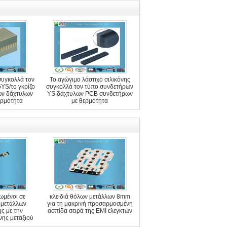
συγκολλά τον
Το αγώγιμο λάστιχο σιλικόνης
YS/το γκρίζο
συγκολλά τον τύπο συνδετήρων
ων δάχτυλων
YS δάχτυλων PCB συνδετήρων
ερμότητα
με θερμότητα
μένοι σε
κλειδιά θόλων μετάλλων 8mm
 μετάλλων
για τη μακρινή προσαρμοσμένη
ς με την
ασπίδα σειρά της EMI ελεγκτών
ης μεταξιού
της PET