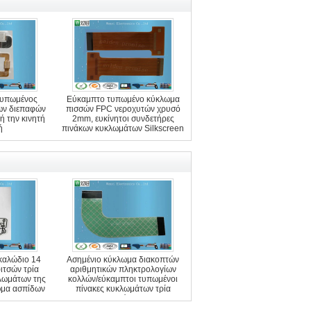
τυπωμένος
Εύκαμπτο τυπωμένο κύκλωμα
ων διεπαφών
πισσών FPC νεροχυτών χρυσό
ή την κινητή
2mm, ευκίνητοι συνδετήρες
ή
πινάκων κυκλωμάτων Silkscreen
καλώδιο 14
Ασημένιο κύκλωμα διακοπτών
ιτσών τρία
αριθμητικών πληκτρολογίων
λωμάτων της
κολλών/εύκαμπτοι τυπωμένοι
ώμα ασπίδων
πίνακες κυκλωμάτων τρία
ESD
στρώμα