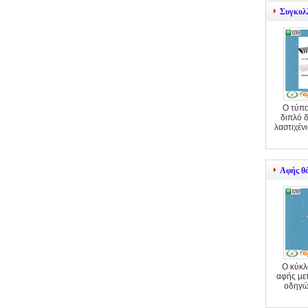
Συγκολ
Ο τύπο
διπλό 
λαστιχέν
Αφής θ
Ο κύκλ
αφής με
οδηγώ