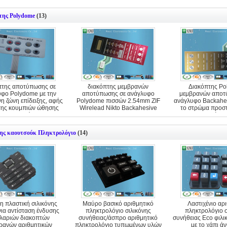
της Polydome
(13)
πτης αποτύπωσης σε
διακόπτης μεμβρανών
Διακόπτης P
φο Polydome με την
αποτύπωσης σε ανάγλυφο
μεμβρανών αποτ
η ζώνη επίδειξης, αφής
Polydome πισσών 2.54mm ZIF
ανάγλυφο Backahes
της κουμπιών ώθησης
Wirelead Nikto Backahesive
το στρώμα προστ
μεμβρανών
καλυμμάτω
νης καουτσούκ Πληκτρολόγιο
(14)
η πλαστική σιλικόνης
Μαύρο βασικό αριθμητικό
Λαστιχένιο αρ
νια αντίσταση ένδυσης
πληκτρολόγιο σιλικόνης
πληκτρολόγιο σ
ιλαριών διακοπτών
συνήθειας/άσπρο αριθμητικό
συνήθειας Eco φιλι
ρανών αριθμητικών
πληκτρολόγιο τυπωμένων υλών
με το χάπι ά