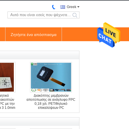
Greek
search
Ζητήστε ένα απόσπασμα
ητικό
Διακόπτης μεμβρανών
ιακοπτών
αποτύπωσης σε ανάγλυφο FPC
PC με την
0,18 χιλ. PET/θηλυκό
α 3 1.0mm
επικαλύψεων PC