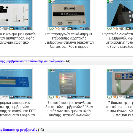
ο κύκλωμα μεμβρανών
Επί παραγγελία επικάλυψη PC
Χωρητικός διακόπτ
τών αισθητήρων αφής
επίδρασης χωρητικής
μεμβρανών αφή
 αγώγιμο χωρητικό
μεμβρανών στιλπνή διακοπτών
μετριασμένη τυπ
λεπτός υψηλός ή άμμου
οθόνης μεταξιο
της μεμβρανών αποτύπωσης σε ανάγλυφο
(44)
ρομικά φωτισμένος
7 αποτύπωση σε ανάγλυφο
7 διακόπτης μ
κόπτης μεμβρανών
διακοπτών μεμβρανών θόλων
αποτύπωσης σε
σης σε ανάγλυφο FPC
μετάλλων τυπωμένων υλών
τυπωμένων υλώ
τερευουσών ελαφριών
οθόνης μεταξιού κλειδιών
μεταξιού κλ
ήσεων με Polydome
ος διακόπτης μεμβρανών
(13)