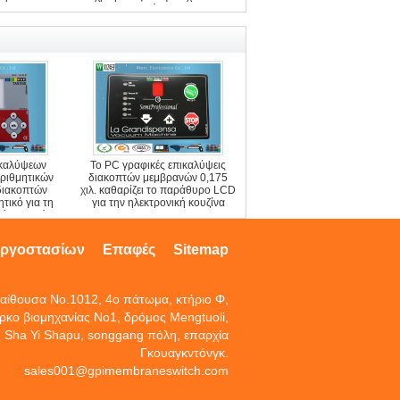
αγώγιμη
ικαλύψεων
Το PC γραφικές επικαλύψεις
ριθμητικών
διακοπτών μεμβρανών 0,175
διακοπτών
χιλ. καθαρίζει το παράθυρο LCD
τικό για τη
για την ηλεκτρονική κουζίνα
μένων υλών
εργοστασίων
Επαφές
Sitemap
αίθουσα No.1012, 4ο πάτωμα, κτήριο Φ,
ρκο βιομηχανίας No1, δρόμος Mengtuoli,
Sha Yi Shapu, songgang πόλη, επαρχία
Γκουαγκντόνγκ.
sales001@gpimembraneswitch.com