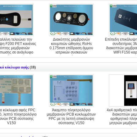
αλλίνη τελειώνει την
Διακόπτης μεμβρανών
Επίπεδη επικάλυψη
ψη F200 PET κανένας
κουμπιών ώθησης RoHs
συνδετήρας 
κόπτης μεμβρανών
0.175mm επίδραση άμμου
διακοπτών μεμβρ
πωσης σε ανάγλυφο
ιατρικών συσκευών
WIFI F150 κα
επίπεδος
επικαλύψεων
κό κύκλωμα αφής
(18)
ο κύκλωμα αφής FPC
Άκαμπτο πληκτρολόγιο
4x4 αριθμητικό π
ό, λεπτό πληκτρολόγιο
μεμβρανών PCB κυκλωμάτων
διακοπτών μεμ
ανών PCB σύστασης
FPC με τη λεπτή επικάλυψη
αριθμητικό πλη
V150
σύστασης V150
μητρών μεμβρα
μετάλλ