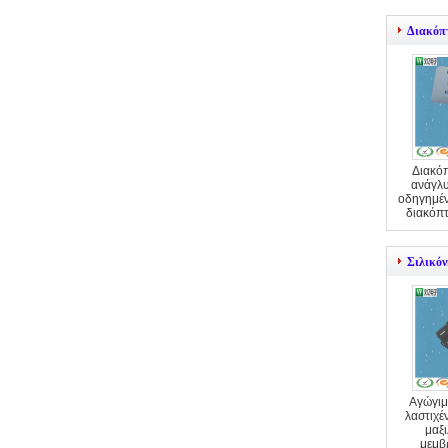
Διακόπ
Διακό
ανάγλυ
οδηγημέν
διακόπ
Σιλικό
Αγώγιμ
λαστιχέ
μαξ
μεμβ