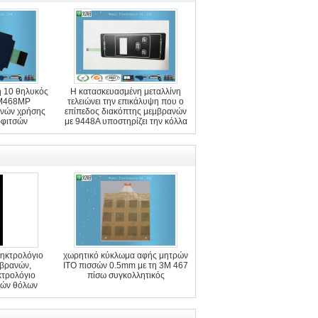
 10 θηλυκός
Η κατασκευασμένη μεταλλίνη
3M468MP
τελειώνει την επικάλυψη που ο
ανών χρήσης
επίπεδος διακόπτης μεμβρανών
ρφιτσών
με 9448A υποστηρίζει την κόλλα
ληκτρολόγιο
χωρητικό κύκλωμα αφής μητρών
βρανών,
ITO πισσών 0.5mm με τη 3M 467
κτρολόγιο
πίσω συγκολλητικός
νών θόλων
ων