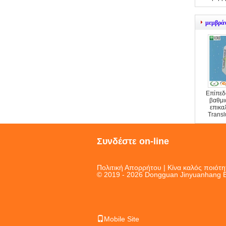
πληκτρο
μεμβρά
Επίπεδο
βαθμι
επικ
Trans
μεμβ
Συνδέστε on-line
Πολιτική Απορρήτου
| Κίνα καλός ποιότ
© 2019 - 2026 Dongguan Jinyuanhang Ele
Mobile Site