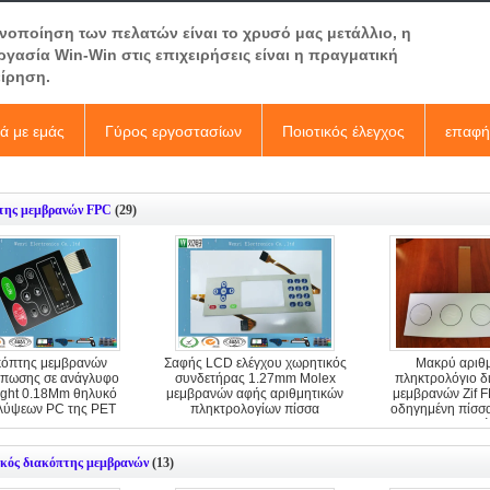
ανοποίηση των πελατών είναι το χρυσό μας μετάλλιο, η
ργασία Win-Win στις επιχειρήσεις είναι η πραγματική
είρηση.
κά με εμάς
Γύρος εργοστασίων
Ποιοτικός έλεγχος
επαφή
της μεμβρανών FPC
(29)
κόπτης μεμβρανών
Σαφής LCD ελέγχου χωρητικός
Μακρύ αριθμ
πωσης σε ανάγλυφο
συνδετήρας 1.27mm Molex
πληκτρολόγιο δ
ight 0.18Mm θηλυκό
μεμβρανών αφής αριθμητικών
μεμβρανών Zif F
λύψεων PC της PET
πληκτρολογίων πίσσα
οδηγημένη πίσσ
κλειδιά
κός διακόπτης μεμβρανών
(13)