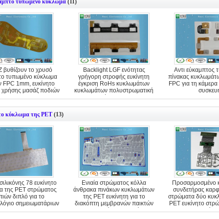
καμπτο τυπωμένο κύκλωμα
(11)
Z βυθίζουν το χρυσό
Backlight LGF ενότητας
Αντι εύκαμπτος 
το τυπωμένο κύκλωμα
γρήγορη στροφής ευκίνητη
πίνακας κυκλωμάτ
 FPC 1mm, ευκίνητο
έγκριση RoHs κυκλωμάτων
FPC για τη κάμερα 
 χρήσης μασάζ ποδιών
κυκλωμάτων πολυστρωματική
συσκευ
εύκαμπτη
το κύκλωμα της PET
(13)
σιλικόνης 78 ευκίνητο
Ενιαία στρώματος κόλλα
Προσαρμοσμένο 
α της PET στρώματος
άνθρακα πινάκων κυκλωμάτων
συνδετήρας καρφ
πιών διπλό για το
της PET ευκίνητη για το
στρώματα δύο κυκ
λόγιο σημειωματάριων
διακόπτη μεμβρανών παικτών
PET ευκίνητο στρ
παιχνιδιών παιχνιδιών
πλευρών 