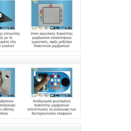
ης επιτροπής
2mm ακρυλικός διακόπτης
ς με τη
μεμβρανών επικαλύψεων
ωμένη ύλη
χωρητικός, αφής μαξιλάρι
ύ γυαλιού
διακοπτών μεμβρανών
εμβρανών
Αναδρομικά φωτισμένος
 ανάγλυφο
διακόπτης μεμβρανών
ν οθόνης
αποτύπωσης σε ανάγλυφο των
ειδιών
δευτερευουσών ελαφριών
οδηγήσεων με Polydome