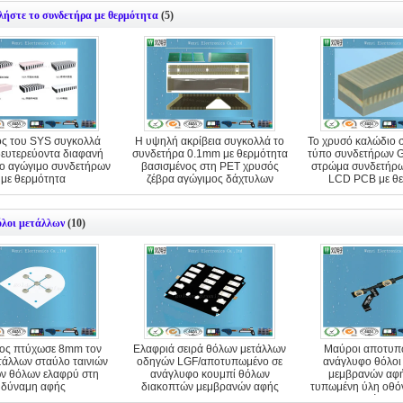
λήστε το συνδετήρα με θερμότητα
(5)
ς του SYS συγκολλά
Η υψηλή ακρίβεια συγκολλά το
Το χρυσό καλώδιο 
δευτερεύοντα διαφανή
συνδετήρα 0.1mm με θερμότητα
τύπο συνδετήρων G
ιο αγώγιμο συνδετήρων
βασισμένος στη PET χρυσός
στρώμα συνδετήρ
με θερμότητα
ζέβρα αγώγιμος δάχτυλων
LCD PCB με θ
όλοι μετάλλων
(10)
ος πτύχωσε 8mm τον
Ελαφριά σειρά θόλων μετάλλων
Μαύροι αποτυπω
τάλλων σταύλο ταινιών
οδηγών LGF/αποτυπωμένο σε
ανάγλυφο θόλοι
ν θόλων ελαφρύ στη
ανάγλυφο κουμπί θόλων
μεμβρανών αφή
δύναμη αφής
διακοπτών μεμβρανών αφής
τυπωμένη ύλη οθόν
κυκλωμάτων 