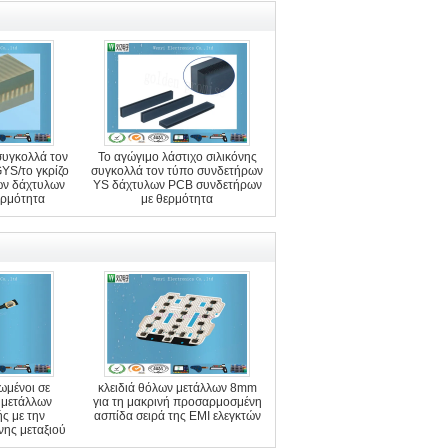
συγκολλά τον
Το αγώγιμο λάστιχο σιλικόνης
YS/το γκρίζο
συγκολλά τον τύπο συνδετήρων
ων δάχτυλων
YS δάχτυλων PCB συνδετήρων
ερμότητα
με θερμότητα
μένοι σε
κλειδιά θόλων μετάλλων 8mm
 μετάλλων
για τη μακρινή προσαρμοσμένη
ς με την
ασπίδα σειρά της EMI ελεγκτών
ης μεταξιού
της PET