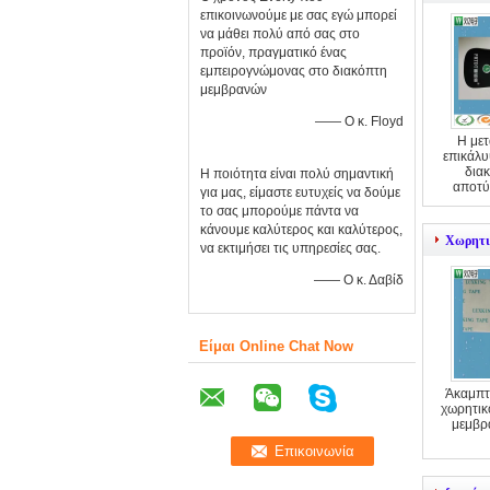
επικοινωνούμε με σας εγώ μπορεί
να μάθει πολύ από σας στο
προϊόν, πραγματικό ένας
εμπειρογνώμονας στο διακόπτη
μεμβρανών
—— Ο κ. Floyd
Η μετ
επικάλυ
δια
Η ποιότητα είναι πολύ σημαντική
αποτύ
για μας, είμαστε ευτυχείς να δούμε
το σας μπορούμε πάντα να
κάνουμε καλύτερος και καλύτερος,
Χωρητι
να εκτιμήσει τις υπηρεσίες σας.
—— Ο κ. Δαβίδ
Είμαι Online Chat Now
Άκαμπτ
χωρητικ
μεμβρ