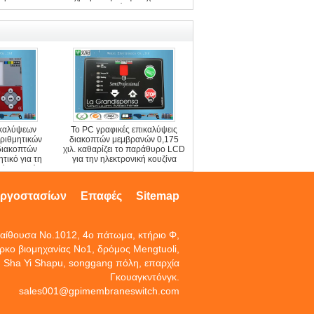
αγώγιμη
ικαλύψεων
Το PC γραφικές επικαλύψεις
ριθμητικών
διακοπτών μεμβρανών 0,175
διακοπτών
χιλ. καθαρίζει το παράθυρο LCD
τικό για τη
για την ηλεκτρονική κουζίνα
μένων υλών
εργοστασίων
Επαφές
Sitemap
αίθουσα No.1012, 4ο πάτωμα, κτήριο Φ,
ρκο βιομηχανίας No1, δρόμος Mengtuoli,
Sha Yi Shapu, songgang πόλη, επαρχία
Γκουαγκντόνγκ.
sales001@gpimembraneswitch.com