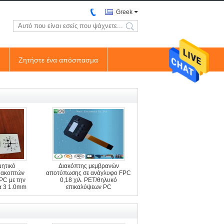
Greek
search
Ζητήστε ένα απόσπασμα
ητικό
Διακόπτης μεμβρανών
ιακοπτών
αποτύπωσης σε ανάγλυφο FPC
PC με την
0,18 χιλ. PET/θηλυκό
α 3 1.0mm
επικαλύψεων PC