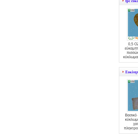
fpc εύ
0,5 O
εύκαμπ
πισσών
κύκλωμα
Ευκίνη
Βασικό 
κύκλωμ
χα
πληκτρο