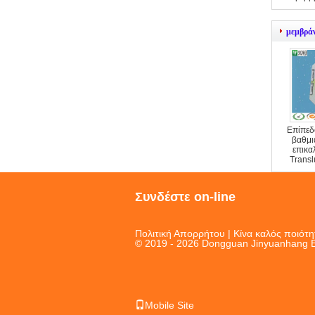
πληκτρο
μεμβρά
Επίπεδο
βαθμι
επικ
Trans
μεμβ
Συνδέστε on-line
Πολιτική Απορρήτου
| Κίνα καλός ποιότ
© 2019 - 2026 Dongguan Jinyuanhang Ele
Mobile Site