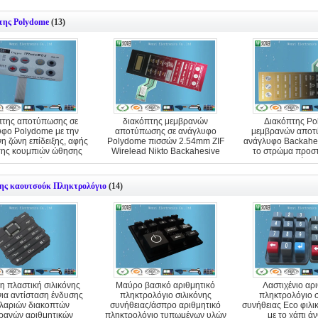
της Polydome
(13)
πτης αποτύπωσης σε
διακόπτης μεμβρανών
Διακόπτης P
φο Polydome με την
αποτύπωσης σε ανάγλυφο
μεμβρανών αποτ
η ζώνη επίδειξης, αφής
Polydome πισσών 2.54mm ZIF
ανάγλυφο Backahes
της κουμπιών ώθησης
Wirelead Nikto Backahesive
το στρώμα προστ
μεμβρανών
καλυμμάτω
νης καουτσούκ Πληκτρολόγιο
(14)
η πλαστική σιλικόνης
Μαύρο βασικό αριθμητικό
Λαστιχένιο αρ
νια αντίσταση ένδυσης
πληκτρολόγιο σιλικόνης
πληκτρολόγιο σ
ιλαριών διακοπτών
συνήθειας/άσπρο αριθμητικό
συνήθειας Eco φιλι
ρανών αριθμητικών
πληκτρολόγιο τυπωμένων υλών
με το χάπι ά