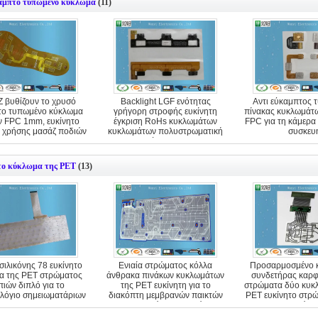
καμπτο τυπωμένο κύκλωμα
(11)
Z βυθίζουν το χρυσό
Backlight LGF ενότητας
Αντι εύκαμπτος 
το τυπωμένο κύκλωμα
γρήγορη στροφής ευκίνητη
πίνακας κυκλωμάτ
 FPC 1mm, ευκίνητο
έγκριση RoHs κυκλωμάτων
FPC για τη κάμερα 
 χρήσης μασάζ ποδιών
κυκλωμάτων πολυστρωματική
συσκευ
εύκαμπτη
το κύκλωμα της PET
(13)
σιλικόνης 78 ευκίνητο
Ενιαία στρώματος κόλλα
Προσαρμοσμένο 
α της PET στρώματος
άνθρακα πινάκων κυκλωμάτων
συνδετήρας καρφ
πιών διπλό για το
της PET ευκίνητη για το
στρώματα δύο κυκ
λόγιο σημειωματάριων
διακόπτη μεμβρανών παικτών
PET ευκίνητο στρ
παιχνιδιών παιχνιδιών
πλευρών 