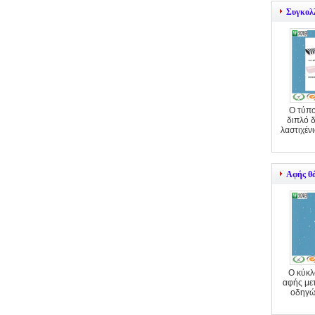
Συγκολ
Ο τύπο
διπλό 
λαστιχέν
Αφής θ
Ο κύκλ
αφής με
οδηγώ