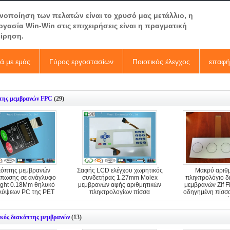
ανοποίηση των πελατών είναι το χρυσό μας μετάλλιο, η
ργασία Win-Win στις επιχειρήσεις είναι η πραγματική
είρηση.
κά με εμάς
Γύρος εργοστασίων
Ποιοτικός έλεγχος
επαφή
της μεμβρανών FPC
(29)
κόπτης μεμβρανών
Σαφής LCD ελέγχου χωρητικός
Μακρύ αριθμ
πωσης σε ανάγλυφο
συνδετήρας 1.27mm Molex
πληκτρολόγιο δ
ight 0.18Mm θηλυκό
μεμβρανών αφής αριθμητικών
μεμβρανών Zif F
λύψεων PC της PET
πληκτρολογίων πίσσα
οδηγημένη πίσσ
κλειδιά
κός διακόπτης μεμβρανών
(13)