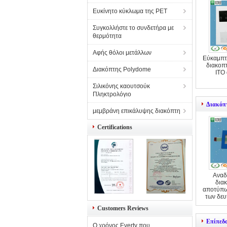
Ευκίνητο κύκλωμα της PET
Συγκολλήστε το συνδετήρα με
θερμότητα
Αφής θόλοι μετάλλων
Εύκαμπτ
διακοπ
Διακόπτης Polydome
ITO
Σιλικόνης καουτσούκ
Πληκτρολόγιο
Διακόπ
μεμβράνη επικάλυψης διακόπτη
Certifications
Αναδ
δια
αποτύπω
των δευ
οδηγ
Customers Reviews
Επίπεδ
Ο χρόνος Everty που