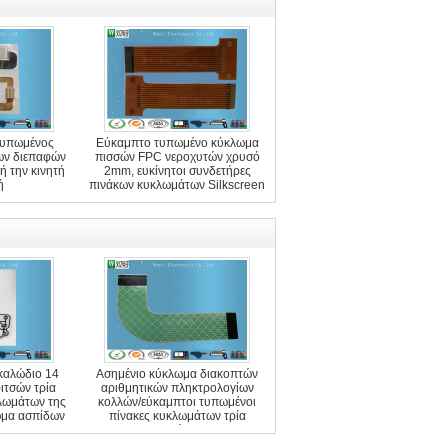
τυπωμένος
Εύκαμπτο τυπωμένο κύκλωμα
ων διεπαφών
πισσών FPC νεροχυτών χρυσό
ή την κινητή
2mm, ευκίνητοι συνδετήρες
ή
πινάκων κυκλωμάτων Silkscreen
καλώδιο 14
Ασημένιο κύκλωμα διακοπτών
ιτσών τρία
αριθμητικών πληκτρολογίων
λωμάτων της
κολλών/εύκαμπτοι τυπωμένοι
ώμα ασπίδων
πίνακες κυκλωμάτων τρία
ESD
στρώμα