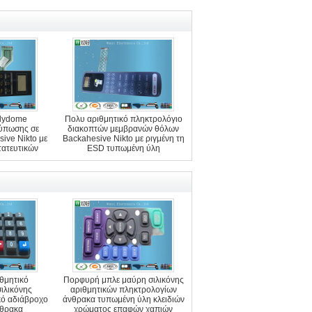
olydome
Πολυ αριθμητικό πληκτρολόγιο
ύπωσης σε
διακοπτών μεμβρανών θόλων
ive Nikto με
Backahesive Nikto με ριγμένη τη
ατευτικών
ESD τυπωμένη ύλη
ν ESD
ιθμητικό
Πορφυρή μπλε μαύρη σιλικόνης
ιλικόνης
αριθμητικών πληκτρολογίων
κό αδιάβροχο
άνθρακα τυπωμένη ύλη κλειδιών
νθρακα
χρώματος επαφών χαπιών