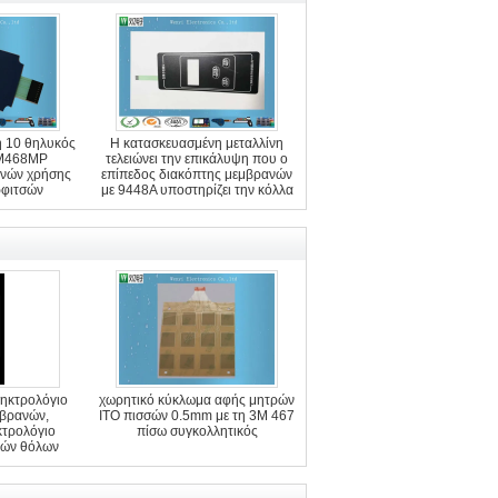
 10 θηλυκός
Η κατασκευασμένη μεταλλίνη
3M468MP
τελειώνει την επικάλυψη που ο
ανών χρήσης
επίπεδος διακόπτης μεμβρανών
ρφιτσών
με 9448A υποστηρίζει την κόλλα
ληκτρολόγιο
χωρητικό κύκλωμα αφής μητρών
βρανών,
ITO πισσών 0.5mm με τη 3M 467
κτρολόγιο
πίσω συγκολλητικός
νών θόλων
ων