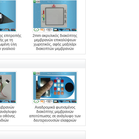
ης επιτροπής
2mm ακρυλικός διακόπτης
ς με τη
μεμβρανών επικαλύψεων
ωμένη ύλη
χωρητικός, αφής μαξιλάρι
ύ γυαλιού
διακοπτών μεμβρανών
εμβρανών
Αναδρομικά φωτισμένος
 ανάγλυφο
διακόπτης μεμβρανών
ν οθόνης
αποτύπωσης σε ανάγλυφο των
ειδιών
δευτερευουσών ελαφριών
οδηγήσεων με Polydome