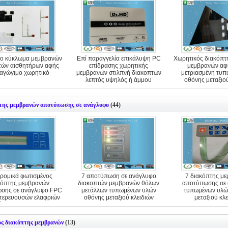
ο κύκλωμα μεμβρανών
Επί παραγγελία επικάλυψη PC
Χωρητικός διακόπτ
τών αισθητήρων αφής
επίδρασης χωρητικής
μεμβρανών αφή
 αγώγιμο χωρητικό
μεμβρανών στιλπνή διακοπτών
μετριασμένη τυπ
λεπτός υψηλός ή άμμου
οθόνης μεταξιο
της μεμβρανών αποτύπωσης σε ανάγλυφο
(44)
ρομικά φωτισμένος
7 αποτύπωση σε ανάγλυφο
7 διακόπτης μ
κόπτης μεμβρανών
διακοπτών μεμβρανών θόλων
αποτύπωσης σε
σης σε ανάγλυφο FPC
μετάλλων τυπωμένων υλών
τυπωμένων υλώ
τερευουσών ελαφριών
οθόνης μεταξιού κλειδιών
μεταξιού κλ
ήσεων με Polydome
ος διακόπτης μεμβρανών
(13)