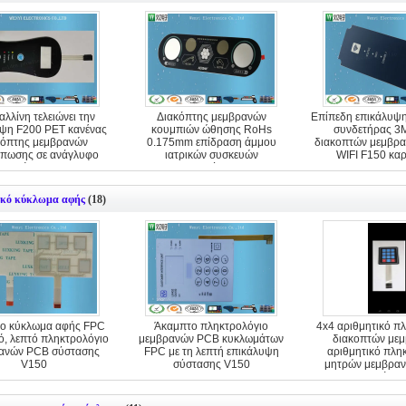
αλλίνη τελειώνει την
Διακόπτης μεμβρανών
Επίπεδη επικάλυψη
ψη F200 PET κανένας
κουμπιών ώθησης RoHs
συνδετήρας 
κόπτης μεμβρανών
0.175mm επίδραση άμμου
διακοπτών μεμβρ
πωσης σε ανάγλυφο
ιατρικών συσκευών
WIFI F150 κα
επίπεδος
επικαλύψεων
κό κύκλωμα αφής
(18)
ο κύκλωμα αφής FPC
Άκαμπτο πληκτρολόγιο
4x4 αριθμητικό π
ό, λεπτό πληκτρολόγιο
μεμβρανών PCB κυκλωμάτων
διακοπτών μεμ
ανών PCB σύστασης
FPC με τη λεπτή επικάλυψη
αριθμητικό πλη
V150
σύστασης V150
μητρών μεμβρα
μετάλλ