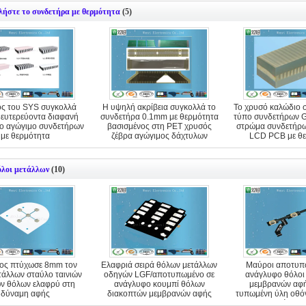
λήστε το συνδετήρα με θερμότητα
(5)
ς του SYS συγκολλά
Η υψηλή ακρίβεια συγκολλά το
Το χρυσό καλώδιο 
δευτερεύοντα διαφανή
συνδετήρα 0.1mm με θερμότητα
τύπο συνδετήρων G
ιο αγώγιμο συνδετήρων
βασισμένος στη PET χρυσός
στρώμα συνδετήρ
με θερμότητα
ζέβρα αγώγιμος δάχτυλων
LCD PCB με θ
όλοι μετάλλων
(10)
ος πτύχωσε 8mm τον
Ελαφριά σειρά θόλων μετάλλων
Μαύροι αποτυπω
τάλλων σταύλο ταινιών
οδηγών LGF/αποτυπωμένο σε
ανάγλυφο θόλοι
ν θόλων ελαφρύ στη
ανάγλυφο κουμπί θόλων
μεμβρανών αφή
δύναμη αφής
διακοπτών μεμβρανών αφής
τυπωμένη ύλη οθόν
κυκλωμάτων 