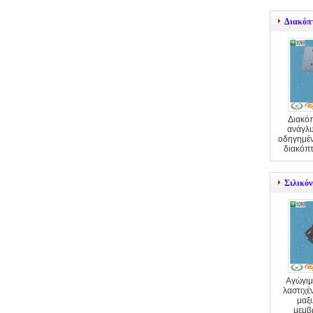
Διακόπ
Διακό
ανάγλυ
οδηγημέν
διακόπ
Σιλικό
Αγώγιμ
λαστιχέ
μαξ
μεμβ