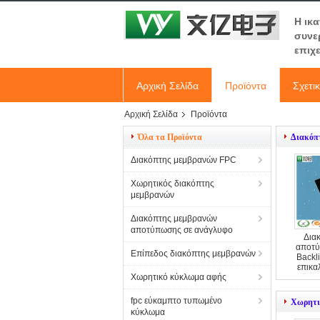
Η ικ
συνε
επιχ
Αρχική Σελίδα
Προϊόντα
Σχετι
Αρχική Σελίδα
Προϊόντα
Όλα τα Προϊόντα
Διακόπ
Διακόπτης μεμβρανών FPC
Χωρητικός διακόπτης
μεμβρανών
Διακόπτης μεμβρανών
αποτύπωσης σε ανάγλυφο
Δια
αποτύ
Επίπεδος διακόπτης μεμβρανών
Backl
επικα
Χωρητικό κύκλωμα αφής
fpc εύκαμπτο τυπωμένο
Χωρητι
κύκλωμα