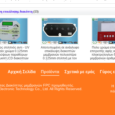
λογίων επαγγελματική
οθόνης μεταξιού αγώγιμο
λαστιχένιο
νη επικάλυψης διακόπτη
(13)
ς στιλπνός αντι - UV
Αποτυπωμένη σε ανάγλυφο
Πολυ χρώμα επ
αίο χρώμα 0.125mm
επικάλυψη διακοπτών
επιτροπής αφής α
αλύψεων παραθύρων
μεμβρανών πολυεστέρα
πληκτρολογίων 
luent LCD διακοπτών
0.125mm στιλπνή με τον
μεμβρανών αριθμη
ρανών πολυεστέρα
αύξοντα αριθμό και την
UV μηχανή τυπω
ημερομηνία
Αρχική Σελίδα
Προϊόντα
Σχετικά με εμάς
Γύρος 
ητας Διακόπτης μεμβρανών FPC προμηθευτής.
Η 
ctronic Technology Co., Ltd. All Rights Reserved.
πά